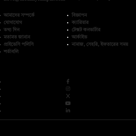
আমাদের সম্পর্কে
বিজ্ঞাপন
যোগাযোগ
ক্যারিয়ার
তথ্য দিন
টেক্সট কনভার্টার
মতামত জানান
আর্কাইভ
প্রাইভেসি পলিসি
নামাজ, সেহরি, ইফতারের সময়
শর্তাবলি
অনুসরণ করুন
© কপিরাইট 2026, দ্য ডেইলি ক্যাম্পাস লিমিটেড