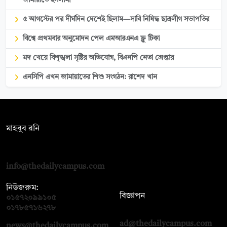
জামায়াতে ইসলামী
৫ আগস্টের পর দীর্ঘদিন দেশেই ছিলাম—দাবি নিষিদ্ধ ছাত্রলীগ সভাপতির
বিশ্বে প্রথমবার অনুমোদন পেল এমআরএনএ ফ্লু টিকা
মদ খেয়ে বিশৃঙ্খলা সৃষ্টির অভিযোগ, বিএনপি নেতা গ্রেপ্তার
এনসিপি এখন জামায়াতের শিশু সংগঠন: রাশেদ খান
সম্পাদক:
মাহবুব রনি
দ্য ডেইলি ক্যাম্পাস, দ্বিতীয় তলা, হাসান হোল্ডিংস, ৫২/১ নিউ ইস্কাটন
রোড, ঢাকা ১০০০
info@thedailycampus.com
নিউজরুম:
বিজ্ঞাপন
০১৫৭২০৯৯১০৫
,
০১৭১২১৩৬৫৯৩
০১৭৮৫৭১৬২৭৮
ad@thedailycampus.com
news@thedailycampus.com