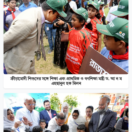
ক্রীড়ামোদী শিশুদের সঙ্গে শিক্ষা এবং প্রাথমিক ও গণশিক্ষা মন্ত্রী ড. আ ন ম
এহছানুল হক মিলন