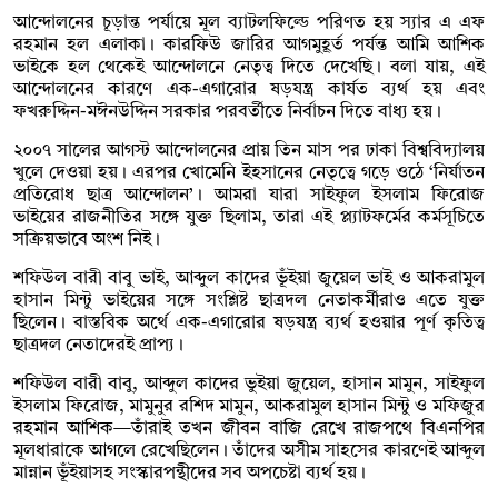
আন্দোলনের চূড়ান্ত পর্যায়ে মূল ব্যাটলফিল্ডে পরিণত হয় স্যার এ এফ
রহমান হল এলাকা। কারফিউ জারির আগমুহূর্ত পর্যন্ত আমি আশিক
ভাইকে হল থেকেই আন্দোলনে নেতৃত্ব দিতে দেখেছি। বলা যায়, এই
আন্দোলনের কারণে এক-এগারোর ষড়যন্ত্র কার্যত ব্যর্থ হয় এবং
ফখরুদ্দিন-মঈনউদ্দিন সরকার পরবর্তীতে নির্বাচন দিতে বাধ্য হয়।
২০০৭ সালের আগস্ট আন্দোলনের প্রায় তিন মাস পর ঢাকা বিশ্ববিদ্যালয়
খুলে দেওয়া হয়। এরপর খোমেনি ইহসানের নেতৃত্বে গড়ে ওঠে ‘নির্যাতন
প্রতিরোধ ছাত্র আন্দোলন’। আমরা যারা সাইফুল ইসলাম ফিরোজ
ভাইয়ের রাজনীতির সঙ্গে যুক্ত ছিলাম, তারা এই প্ল্যাটফর্মের কর্মসূচিতে
সক্রিয়ভাবে অংশ নিই।
শফিউল বারী বাবু ভাই, আব্দুল কাদের ভূঁইয়া জুয়েল ভাই ও আকরামুল
হাসান মিন্টু ভাইয়ের সঙ্গে সংশ্লিষ্ট ছাত্রদল নেতাকর্মীরাও এতে যুক্ত
ছিলেন। বাস্তবিক অর্থে এক-এগারোর ষড়যন্ত্র ব্যর্থ হওয়ার পূর্ণ কৃতিত্ব
ছাত্রদল নেতাদেরই প্রাপ্য।
শফিউল বারী বাবু, আব্দুল কাদের ভুইয়া জুয়েল, হাসান মামুন, সাইফুল
ইসলাম ফিরোজ, মামুনুর রশিদ মামুন, আকরামুল হাসান মিন্টু ও মফিজুর
রহমান আশিক—তাঁরাই তখন জীবন বাজি রেখে রাজপথে বিএনপির
মূলধারাকে আগলে রেখেছিলেন। তাঁদের অসীম সাহসের কারণেই আব্দুল
মান্নান ভূঁইয়াসহ সংস্কারপন্থীদের সব অপচেষ্টা ব্যর্থ হয়।