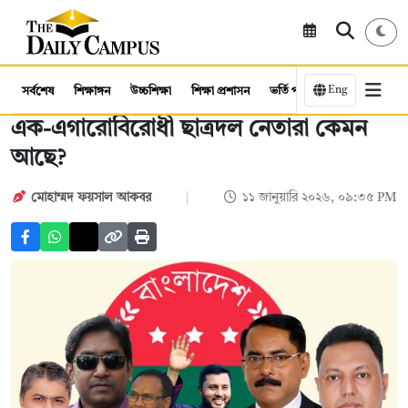
Eng
সর্বশেষ
শিক্ষাঙ্গন
উচ্চশিক্ষা
শিক্ষা প্রশাসন
ভর্তি পরীক্ষা
কর্মসংস্থান
এক-এগারোবিরোধী ছাত্রদল নেতারা কেমন
আছে?
মোহাম্মদ ফয়সাল আকবর
১১ জানুয়ারি ২০২৬, ০৯:৩৫ PM