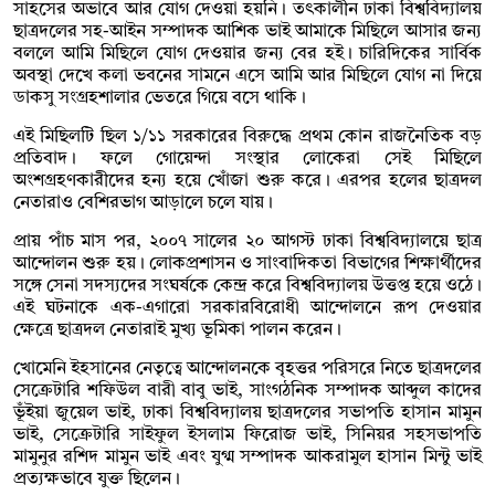
সাহসের অভাবে আর যোগ দেওয়া হয়নি। তৎকালীন ঢাকা বিশ্ববিদ্যালয়
ছাত্রদলের সহ-আইন সম্পাদক আশিক ভাই আমাকে মিছিলে আসার জন্য
বললে আমি মিছিলে যোগ দেওয়ার জন্য বের হই। চারিদিকের সার্বিক
অবস্থা দেখে কলা ভবনের সামনে এসে আমি আর মিছিলে যোগ না দিয়ে
ডাকসু সংগ্রহশালার ভেতরে গিয়ে বসে থাকি।
এই মিছিলটি ছিল ১/১১ সরকারের বিরুদ্ধে প্রথম কোন রাজনৈতিক বড়
প্রতিবাদ। ফলে গোয়েন্দা সংস্থার লোকেরা সেই মিছিলে
অংশগ্রহণকারীদের হন্য হয়ে খোঁজা শুরু করে। এরপর হলের ছাত্রদল
নেতারাও বেশিরভাগ আড়ালে চলে যায়।
প্রায় পাঁচ মাস পর, ২০০৭ সালের ২০ আগস্ট ঢাকা বিশ্ববিদ্যালয়ে ছাত্র
আন্দোলন শুরু হয়। লোকপ্রশাসন ও সাংবাদিকতা বিভাগের শিক্ষার্থীদের
সঙ্গে সেনা সদস্যদের সংঘর্ষকে কেন্দ্র করে বিশ্ববিদ্যালয় উত্তপ্ত হয়ে ওঠে।
এই ঘটনাকে এক-এগারো সরকারবিরোধী আন্দোলনে রূপ দেওয়ার
ক্ষেত্রে ছাত্রদল নেতারাই মুখ্য ভূমিকা পালন করেন।
খোমেনি ইহসানের নেতৃত্বে আন্দোলনকে বৃহত্তর পরিসরে নিতে ছাত্রদলের
সেক্রেটারি শফিউল বারী বাবু ভাই, সাংগঠনিক সম্পাদক আব্দুল কাদের
ভূঁইয়া জুয়েল ভাই, ঢাকা বিশ্ববিদ্যালয় ছাত্রদলের সভাপতি হাসান মামুন
ভাই, সেক্রেটারি সাইফুল ইসলাম ফিরোজ ভাই, সিনিয়র সহসভাপতি
মামুনুর রশিদ মামুন ভাই এবং যুগ্ম সম্পাদক আকরামুল হাসান মিন্টু ভাই
প্রত্যক্ষভাবে যুক্ত ছিলেন।