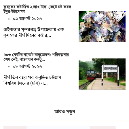
কৃষকের কষ্টার্জিত ২ লাখ টাকা কেটে নষ্ট করল
ইঁদুর-উইপোকা
০৯ আগস্ট ২০২৬
গাইবান্ধার সুন্দরগঞ্জ উপজেলায় এক
কৃষকের দীর্ঘ দিনের কষ্টার্…
৫০৩ কোটির বাজেট অনুমোদন: পরিকল্পনার
শেষ নেই, বাস্তবায়ন কতটু…
০৮ আগস্ট ২০২৬
দীর্ঘ তিন বছর পর অনুষ্ঠিত চট্টগ্রাম
বিশ্ববিদ্যালয়ের (চবি) স…
আরও পড়ুন