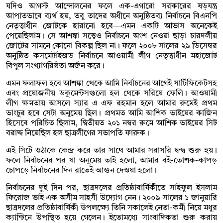
যদিও আগস্ট আন্দোলনের ফলে এক-এগারো সরকারের ষড়যন্ত্র
আপাতভাবে ব্যর্থ হয়, তবু তাদের অধীনে অনুষ্ঠিতব্য নির্বাচনে বিএনপি
নেতৃত্বাধীন জোটকে হারানো হবে—এমন একটি আভাস অনেকেই
পেয়েছিলাম। সে আশঙ্কা সত্ত্বেও নির্বাচনে অংশ নেওয়া ছাড়া চারদলীয়
জোটের সামনে কোনো বিকল্প ছিল না। ফলে ২০০৮ সালের ২৯ ডিসেম্বর
অনুষ্ঠিত কসমেটাইজড নির্বাচনে আওয়ামী লীগ নেতৃত্বাধীন মহাজোট
বিপুল সংখ্যাগরিষ্ঠতা অর্জন করে।
এমন ফলাফল হবে আশঙ্কা থেকে আমি নির্বাচনের আগেই সার্টিফিকেটসহ
এবং প্রয়োজনীয় ডকুমেন্টসগুলো হল থেকে সরিয়ে ফেলি। আওয়ামী
লীগ ক্ষমতায় আসলে স্যার এ এফ রহমান হলে আমার রুমেই প্রথম
ভাংচুর হবে সেটা অনুমেয় ছিল। প্রথমত আমি আশিক ভাইয়ের কাজিন
হিসেবে পরিচিত ছিলাম, দ্বিতীয়ত ২০১ নম্বর রুমে আশিক ভাইয়ের সিট
বরাদ্দ নিয়েছিল হল ছাত্রলীগের সভাপতি ফারুক।
এই সিটে ওঠাকে কেন্দ্র করে তার সাথে আমার সরাসরি দ্বন্দ্ব শুরু হয়।
ফলে নির্বাচনের পর যা অনুমেয় তাই হলো, আমার বই-তোশক-কাপড়
চোপড়ে নির্বাচনের দিন রাতেই আগুন দেওয়া হলো।
নির্বাচনের দুই দিন পর, ছাত্রদলের প্রতিষ্ঠাবার্ষিকীতে সাইফুল ইসলাম
ফিরোজ ভাই এক অসীম সাহসী উদ্যোগ নেন। ২০০৯ সালের ১ জানুয়ারি
ছাত্রদলের প্রতিষ্ঠাবার্ষিকী উপলক্ষ্যে তিনি সকালেই নেতা-কর্মী নিয়ে মধুর
ক্যান্টিনে উপস্থিত হয়ে গেলেন। ইতোমধ্যে সাংবাদিকতা শুরু করায়