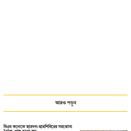
আরও পড়ুন
বিএম কলেজে ছাত্রদল-ছাত্রশিবিরের সমঝোতা