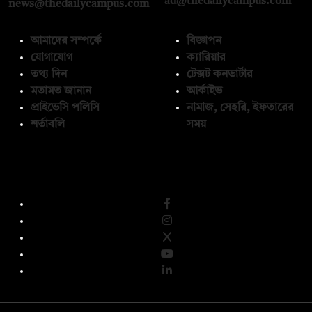
ad@thedailycampus.com
news@thedailycampus.com
আমাদের সম্পর্কে
বিজ্ঞাপন
যোগাযোগ
ক্যারিয়ার
তথ্য দিন
টেক্সট কনভার্টার
মতামত জানান
আর্কাইভ
প্রাইভেসি পলিসি
নামাজ, সেহরি, ইফতারের
শর্তাবলি
সময়
অনুসরণ করুন