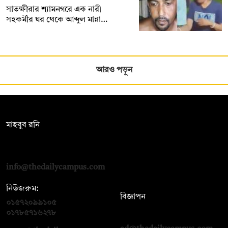
সাতক্ষীরার শ্যামনগরে এক নারী
সহকর্মীর ঘর থেকে আব্দুল মান্না…
আরও পড়ুন
সম্পাদক:
মাহবুব রনি
দ্য ডেইলি ক্যাম্পাস, দ্বিতীয় তলা, হাসান হোল্ডিংস, ৫২/১ নিউ ইস্কাটন
রোড, ঢাকা ১০০০
info@thedailycampus.com
নিউজরুম:
বিজ্ঞাপন
০১৫৭২০৯৯১০৫
,
০১৭১২১৩৬৫৯৩
০১৭৮৫৭১৬২৭৮