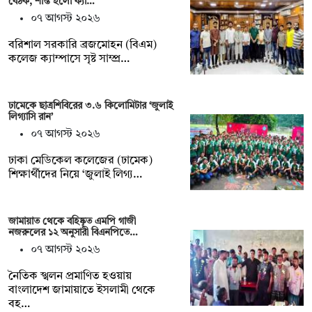
বৈঠক, শান্ত হলো ক্যা…
০৭ আগস্ট ২০২৬
বরিশাল সরকারি ব্রজমোহন (বিএম)
কলেজ ক্যাম্পাসে সৃষ্ট সাম্প্র…
ঢামেকে ছাত্রশিবিরের ৩.৬ কিলোমিটার ‘জুলাই
লিগ্যাসি রান’
০৭ আগস্ট ২০২৬
ঢাকা মেডিকেল কলেজের (ঢামেক)
শিক্ষার্থীদের নিয়ে ‘জুলাই লিগ্য…
জামায়াত থেকে বহিষ্কৃত এমপি গাজী
নজরুলের ১২ অনুসারী বিএনপিতে…
০৭ আগস্ট ২০২৬
নৈতিক স্খলন প্রমাণিত হওয়ায়
বাংলাদেশ জামায়াতে ইসলামী থেকে
বহ…