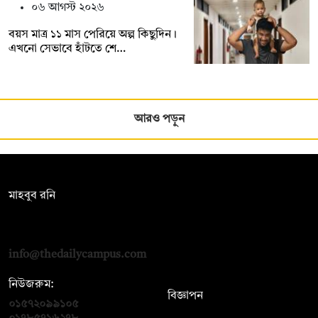
০৬ আগস্ট ২০২৬
বয়স মাত্র ১১ মাস পেরিয়ে অল্প কিছুদিন।
এখনো সেভাবে হাঁটতে শে…
আরও পড়ুন
সম্পাদক:
মাহবুব রনি
দ্য ডেইলি ক্যাম্পাস, দ্বিতীয় তলা, হাসান হোল্ডিংস, ৫২/১ নিউ ইস্কাটন
রোড, ঢাকা ১০০০
info@thedailycampus.com
নিউজরুম:
বিজ্ঞাপন
০১৫৭২০৯৯১০৫
,
০১৭১২১৩৬৫৯৩