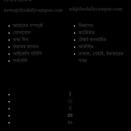
০১৭৮৫৭১৬২৭৮
ad@thedailycampus.com
news@thedailycampus.com
আমাদের সম্পর্কে
বিজ্ঞাপন
যোগাযোগ
ক্যারিয়ার
তথ্য দিন
টেক্সট কনভার্টার
মতামত জানান
আর্কাইভ
প্রাইভেসি পলিসি
নামাজ, সেহরি, ইফতারের
শর্তাবলি
সময়
অনুসরণ করুন