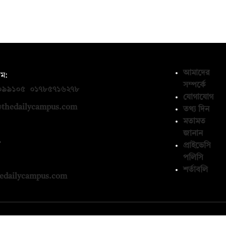
আমাদের
ম:
সম্পর্কে
০৯৯১০৫
,
০১৭৮৫৭১৬২৭৮
যোগাযোগ
thedailycampus.com
তথ্য দিন
মতামত
জানান
ন
প্রাইভেসি
পলিসি
১৩৬৫৯৩
শর্তাবলি
edailycampus.com
© কপিরাইট 2026, দ্য ডেইলি ক্যাম্পাস লিমিটেড