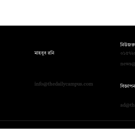
সম্পাদক:
নিউজরু
মাহবুব রনি
০১৫৭২
দ্য ডেইলি ক্যাম্পাস, দ্বিতীয় তলা, হাসান
news@
হোল্ডিংস, ৫২/১ নিউ ইস্কাটন রোড, ঢাকা
১০০০
info@thedailycampus.com
বিজ্ঞাপ
০১৭১২
ad@th