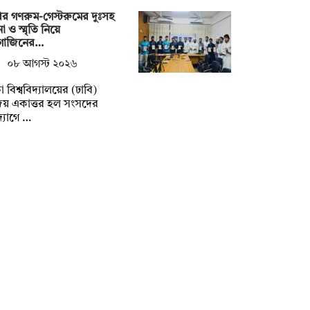
ির গণরুম-গেস্টরুমের দুঃসহ
া ও স্মৃতি নিয়ে
াগাজিনের…
০৮ আগস্ট ২০২৬
া বিশ্ববিদ্যালয়ের (ঢাবি)
জয় একাত্তর হল সংসদের
্যোগে …