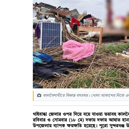
কালবৈশাখীতে বিধ্বস্ত বসতঘর। খোলা আকাশের নিজে এক
গাইবান্ধা জেলার ওপর দিয়ে বয়ে যাওয়া ভয়াবহ কালব
রবিবার ও সোমবার (১৮ মে) দফায় দফায় আঘাত হানা এই
উপজেলায় ব্যাপক ক্ষয়ক্ষতি হয়েছে। পুরো সুন্দরগঞ্