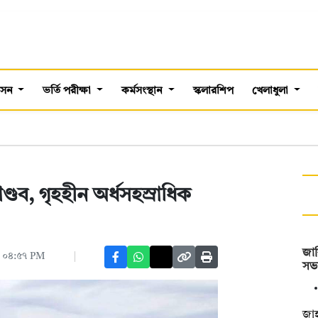
শাসন
ভর্তি পরীক্ষা
কর্মসংস্থান
স্কলারশিপ
খেলাধুলা
ব, গৃহহীন অর্ধসহস্রাধিক
জাব
 ০৪:৫৭ PM
সভ
জাহ