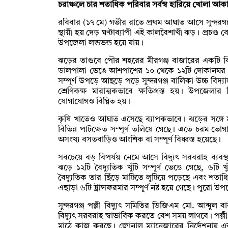
চরাঞ্চলে চার শতাধিক পরিবার সর্বস্ব হারিয়ে খোলা আক
রবিবার (১৭ মে) গভীর রাতে প্রথম আঘাত আসে সুন্দরগঞ
স্থায়ী হয় দেড় ঘণ্টাব্যাপী এই কালবৈশাখী ঝড়। প্রচণ
উপজেলা লন্ডভন্ড হয়ে যায়।
ঝড়ের তাণ্ডবে পৌর শহরের মীরগঞ্জ বাজারের একটি
ডালপালা ভেঙে আশপাশের ১০ থেকে ১২টি দোকানঘর ক্
সম্পূর্ণ উপড়ে আছড়ে পড়ে সুন্দরগঞ্জ বালিকা উচ্চ বি
শ্রেণিকক্ষ মারাত্মকভাবে ক্ষতিগ্রস্ত হয়। উপজে
যোগাযোগও বিঘ্নিত হয়।
কৃষি খাতেও আঘাত এসেছে ব্যাপকভাবে। ঝড়ের সঙ্গে মু
বিভিন্ন পাটক্ষেত সম্পূর্ণ তলিয়ে গেছে। এতে চরম ভোগ
অসংখ্য বসতবাড়িও আংশিক বা সম্পূর্ণ বিধ্বস্ত হয়েছে।
সবচেয়ে বড় বিপর্যয় নেমে আসে বিদ্যুৎ সরবরাহ ব্যবস্থায়।
ঝড়ে ১২টি বৈদ্যুতিক খুঁটি সম্পূর্ণ ভেঙে গেছে, ৬টি খ
বৈদ্যুতিক তার ছিঁড়ে মাটিতে লুটিয়ে পড়েছে এবং শ
এছাড়া ৬টি ট্রান্সফরমার সম্পূর্ণ নষ্ট হয়ে গেছে। পুরো
সুন্দরগঞ্জ পল্লী বিদ্যুৎ সমিতির ডিজিএম মো. আব্দুল 
বিদ্যুৎ সরবরাহ স্বাভাবিক করতে বেশ সময় লাগবে। পল্লী 
মাঠে কাজ করছে। জোনাল ম্যানেজারের নির্দেশনায় এ