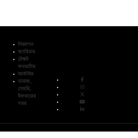
বিজ্ঞাপন
ক্যারিয়ার
টেক্সট
অনুসরণ করুন
কনভার্টার
আর্কাইভ
নামাজ,
সেহরি,
ইফতারের
সময়