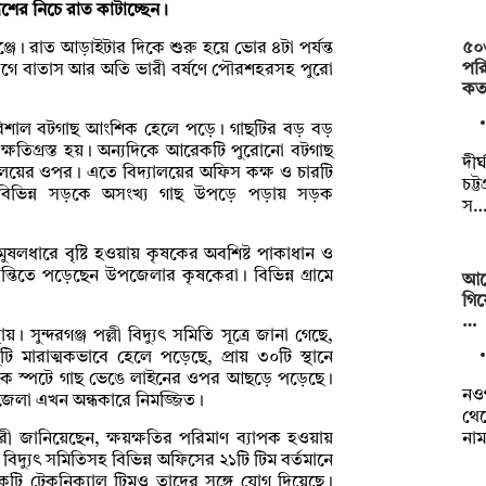
াশের নিচে রাত কাটাচ্ছেন।
৫০
্জে। রাত আড়াইটার দিকে শুরু হয়ে ভোর ৪টা পর্যন্ত
পরি
্ড বেগে বাতাস আর অতি ভারী বর্ষণে পৌরশহরসহ পুরো
কত
 বিশাল বটগাছ আংশিক হেলে পড়ে। গাছটির বড় বড়
ষতিগ্রস্ত হয়। অন্যদিকে আরেকটি পুরোনো বটগাছ
দীর
দ্যালয়ের ওপর। এতে বিদ্যালয়ের অফিস কক্ষ ও চারটি
চট্
লার বিভিন্ন সড়কে অসংখ্য গাছ উপড়ে পড়ায় সড়ক
স
ষলধারে বৃষ্টি হওয়ায় কৃষকের অবশিষ্ট পাকাধান ও
ান্তিতে পড়েছেন উপজেলার কৃষকেরা। বিভিন্ন গ্রামে
আর্
গিয
…
 সুন্দরগঞ্জ পল্লী বিদ্যুৎ সমিতি সূত্রে জানা গেছে,
ুঁটি মারাত্মকভাবে হেলে পড়েছে, প্রায় ৩০টি স্থানে
তাধিক স্পটে গাছ ভেঙে লাইনের ওপর আছড়ে পড়েছে।
নওগ
 উপজেলা এখন অন্ধকারে নিমজ্জিত।
থেক
নাম
বারী জানিয়েছেন, ক্ষয়ক্ষতির পরিমাণ ব্যাপক হওয়ায়
বিদ্যুৎ সমিতিসহ বিভিন্ন অফিসের ২১টি টিম বর্তমানে
কটি টেকনিক্যাল টিমও তাদের সঙ্গে যোগ দিয়েছে।