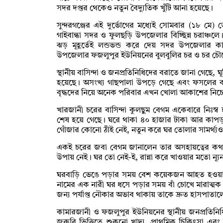
সদর দপ্তর থেকেও নতুন বৈদ্যুতিক খুঁটি আনা হয়েছে।
সুন্দরগঞ্জের এই দুর্ভোগের মধ্যেই সোমবার (১৮ ম
গাইবান্ধা সদর ও ফুলছড়ি উপজেলার বিচ্ছিন্ন চরাঞ্চ
ঝড় মূহূর্তেই লন্ডভন্ড করে দেয় সদর উপজেলার 
উপজেলার ফজলুপুর ইউনিয়নের বুলবুলির চর ও চর চৌ
স্থানীয় বাসিন্দা ও জনপ্রতিনিধিদের বরাতে জানা গেছে, ঘূর
হয়েছে। অসংখ্য গাছপালা উপড়ে গেছে এবং ফসলের ব্য
বৃদ্ধদের নিয়ে অনেক পরিবার এখন খোলা আকাশের নিচে
খারজানী চরের বাসিন্দা কুলছুম বেগম একেবারে নিঃস
শেষ হয়ে গেছে। ঘরে থাকা ৪০ হাজার টাকা আর কাপ
গোঁজার কোনো ঠাঁই নেই, নতুন করে ঘর তোলার সামর্থ্য
একই চরের জবা বেগম জানালেন তার অসহায়ত্বের কথ
উপায় নেই। ঘর তো নেই-ই, রান্না করে খাওয়ার মতো ন্যূ
ঘরবাড়ি ভেঙে পড়ার সময় বেশ কয়েকজন আহত হওয়ার
নামের এক নারী ঘর ধসে পড়ার সময় বাঁ চোখে মারাত্ম
জন্য পর্যাপ্ত নৌকার অভাব থাকায় তাকে দ্রুত হাসপাতা
কামারজানী ও ফজলুপুর ইউনিয়নের স্থানীয় জনপ্রতিনিধিরা
জরুরি ভিত্তিতে শুকনো খাদ্য, প্রাথমিক চিকিৎসা এব