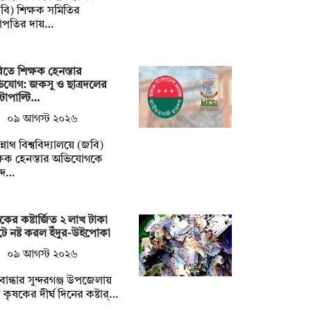
বি) শিক্ষক সমিতির
াপতির দায়…
তে শিক্ষক হেনস্তার
যোগ: জকসু ও ছাত্রদলের
্টাপাল্টি…
০৯ আগস্ট ২০২৬
্নাথ বিশ্ববিদ্যালয়ে (জবি)
্ষক হেনস্তার অভিযোগকে
্দ…
কের কষ্টার্জিত ২ লাখ টাকা
ে নষ্ট করল ইঁদুর-উইপোকা
০৯ আগস্ট ২০২৬
বান্ধার সুন্দরগঞ্জ উপজেলায়
কৃষকের দীর্ঘ দিনের কষ্টার্…