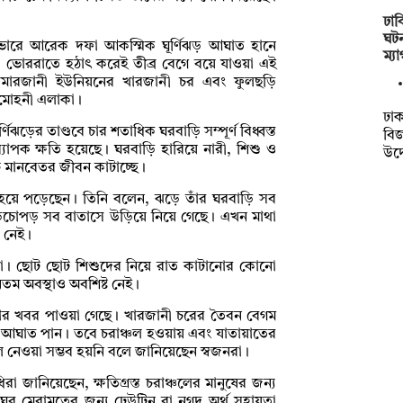
ঢাব
ঘটন
ে) ভোরে আরেক দফা আকস্মিক ঘূর্ণিঝড় আঘাত হানে
ম্য
লে। ভোররাতে হঠাৎ করেই তীব্র বেগে বয়ে যাওয়া এই
কামারজানী ইউনিয়নের খারজানী চর এবং ফুলছড়ি
মোহনী এলাকা।
ঢাক
্ণিঝড়ের তাণ্ডবে চার শতাধিক ঘরবাড়ি সম্পূর্ণ বিধ্বস্ত
বি
াপক ক্ষতি হয়েছে। ঘরবাড়ি হারিয়ে নারী, শিশু ও
উদ
 মানবেতর জীবন কাটাচ্ছে।
্ব হয়ে পড়েছেন। তিনি বলেন, ঝড়ে তাঁর ঘরবাড়ি সব
ড়চোপড় সব বাতাসে উড়িয়ে নিয়ে গেছে। এখন মাথা
ও নেই।
া। ছোট ছোট শিশুদের নিয়ে রাত কাটানোর কোনো
নতম অবস্থাও অবশিষ্ট নেই।
 খবর পাওয়া গেছে। খারজানী চরের তৈবন বেগম
ক আঘাত পান। তবে চরাঞ্চল হওয়ায় এবং যাতায়াতের
লে নেওয়া সম্ভব হয়নি বলে জানিয়েছেন স্বজনরা।
 জানিয়েছেন, ক্ষতিগ্রস্ত চরাঞ্চলের মানুষের জন্য
ং ঘর মেরামতের জন্য ঢেউটিন বা নগদ অর্থ সহায়তা