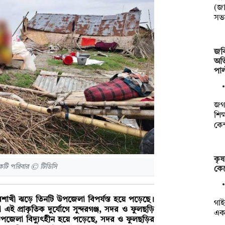
(জা
সভ
জবি
অভি
পাল
জগন
শিক
কেন
কৃষ
টি পরিবার © টিডিসি
কেট
ৈশাখী ঝড়ে তিনটি উপজেলা বিপর্যস্ত হয়ে পড়েছে।
গাই
 প্রাকৃতিক দুর্যোগে সুন্দরগঞ্জ, সদর ও ফুলছড়ি
এক 
জ উপজেলা বিদ্যুৎহীন হয়ে পড়েছে, সদর ও ফুলছড়ির