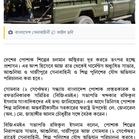
বাংলাদেশ সেনাবাহিনী © ফাইল ছবি
দেশের পোশাক শিল্পের চলমান অস্থিরতা দূর করতে তৎপর হচ্ছে
প্রশাসন। এর অংশ হিসেবে আজ রাত থেকেই গার্মেন্টস অধ্যুষিত সাভার,
আশুলিয়া ও গাজীপুরে সেনাবাহিনী ও শিল্প পুলিশের যৌথ অভিযান
পরিচালনা করা হবে।
সোমবার (২ সেপ্টেম্বর) সন্ধ্যায় বাংলাদেশ পোশাক প্রস্তুতকারক ও
রফতানিকারক সমিতির (বিজিএমইএ) সভাপতি খন্দকার রফিকুল
ইসলাম সাংবাদিকদের এই তথ্য জানিয়েছেন। এর আগে তিনিসহ পোশাক
শিল্প মালিকরা অন্তর্বর্তীকালীন সরকারের স্বরাষ্ট্র উপদেষ্টা লে. জেনারেল
(অব.) মো. জাহাঙ্গীর আলম চৌধুরীর সঙ্গে বৈঠক করেন।
বিজিএমইএ সভাপতি রফিকুল ইসলাম বলেন, পোশাক শিল্পের
নিরাপত্তায় সাভার, আশুলিয়া, গাজীপুরে আজ সোমবার (২ সেপ্টেম্বর)
রাতেই সেনাবাহিনী, শিল্প পুলিশের যৌথ অভিযান পরিচালনা করবে।