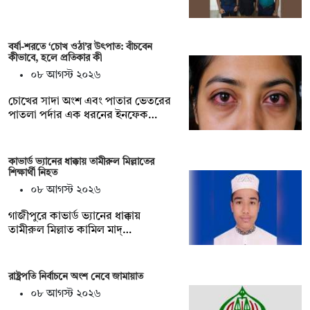
বর্ষা-শরতে ‘চোখ ওঠা’র উৎপাত: বাঁচবেন
কীভাবে, হলে প্রতিকার কী
০৮ আগস্ট ২০২৬
চোখের সাদা অংশ এবং পাতার ভেতরের
পাতলা পর্দার এক ধরনের ইনফেক…
কাভার্ড ভ্যানের ধাক্কায় তামীরুল মিল্লাতের
শিক্ষার্থী নিহত
০৮ আগস্ট ২০২৬
গাজীপুরে কাভার্ড ভ্যানের ধাক্কায়
তামীরুল মিল্লাত কামিল মাদ্…
রাষ্ট্রপতি নির্বাচনে অংশ নেবে জামায়াত
০৮ আগস্ট ২০২৬