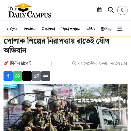
Eng
সর্বশেষ
শিক্ষাঙ্গন
উচ্চশিক্ষা
শিক্ষা প্রশাসন
ভর্তি পরীক্ষা
কর্মসংস্থান
পোশাক শিল্পের নিরাপত্তায় রাতেই যৌথ
অভিযান
টিডিসি রিপোর্ট
০২ সেপ্টেম্বর ২০২৪, ০৯:১৭ PM