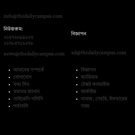
দ্য ডেইলি ক্যাম্পাস, দ্বিতীয় তলা, হাসান হোল্ডিংস, ৫২/১ নিউ ইস্কাটন
রোড, ঢাকা ১০০০
info@thedailycampus.com
নিউজরুম:
বিজ্ঞাপন
০১৫৭২০৯৯১০৫
,
০১৭১২১৩৬৫৯৩
০১৭৮৫৭১৬২৭৮
ad@thedailycampus.com
news@thedailycampus.com
আমাদের সম্পর্কে
বিজ্ঞাপন
যোগাযোগ
ক্যারিয়ার
তথ্য দিন
টেক্সট কনভার্টার
মতামত জানান
আর্কাইভ
প্রাইভেসি পলিসি
নামাজ, সেহরি, ইফতারের
শর্তাবলি
সময়
অনুসরণ করুন