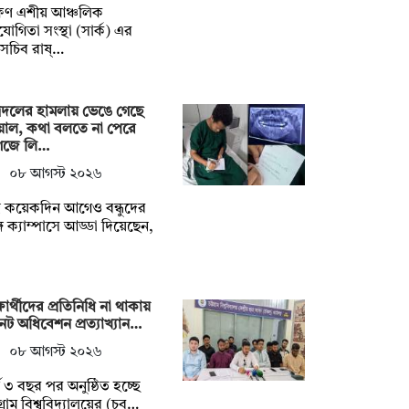
ষিণ এশীয় আঞ্চলিক
োগিতা সংস্থা (সার্ক) এর
সচিব রাষ্…
্রদলের হামলায় ভেঙে গেছে
য়াল, কথা বলতে না পেরে
গজে লি…
০৮ আগস্ট ২০২৬
্র কয়েকদিন আগেও বন্ধুদের
গে ক্যাম্পাসে আড্ডা দিয়েছেন,
্ষার্থীদের প্রতিনিধি না থাকায়
েট অধিবেশন প্রত্যাখ্যান…
০৮ আগস্ট ২০২৬
্ঘ ৩ বছর পর অনুষ্ঠিত হচ্ছে
টগ্রাম বিশ্ববিদ্যালয়ের (চব…