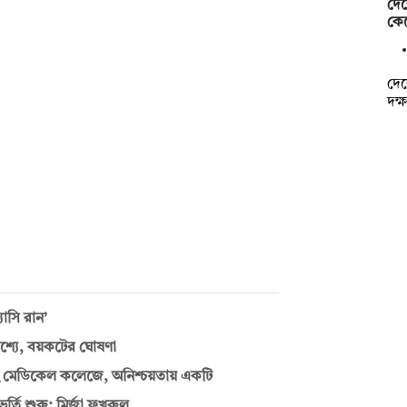
দেশ
কেন
দেশ
দক্
াসি রান’
াশ্যে, বয়কটের ঘোষণা
ুই মেডিকেল কলেজে, অনিশ্চয়তায় একটি
তি শুরু: মির্জা ফখরুল