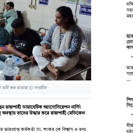
দক্
সহয
মহা
ছাত
চো
কা
মাত
সঙ্
…
ে ভর্তি করা হয়েছে © সংগৃহীত
শিক
সিন
ন রাজশাহী ডায়াবেটিক অ্যাসোসিয়েশন নার্সিং
ুস্থ অবস্থায় তাদের উদ্ধার করে রাজশাহী মেডিকেল
দীর
প্রাপ্ত কর্মকর্তা ডা. শংকর কে বিশ্বাস এ তথ্য
চট্