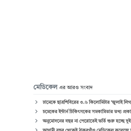
মেডিকেল
এর আরও সংবাদ
ঢামেকে ছাত্রশিবিরের ৩.৬ কিলোমিটার ‘জুলাই লিগ্য
চমেকের ইন্টার্ন চিকিৎসকের সমকামিতার তথ্য প্রক
অনুমোদনের বছর না পেরোতেই ভর্তি শুরু হচ্ছে দ
আগামী বছর থেকেই ঠাকুরগাঁও মেডিকেল কলেজে ভর্