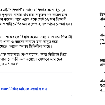
নার্সিং শিক্ষার্থীরা তাদের শিক্ষার অংশ হিসেবে
তি
ে দুপুরের খাবার খাওয়ার কিছুক্ষণ পর কয়েকজন
বাস্
 অনুভব করেন। পরে একে একে মোট ১৭ জন শিক্ষার্থী
দের রাজশাহী মেডিকেল কলেজ হাসপাতালে নেওয়া হয়।
বাং
া. শংকর কে বিশ্বাস বলেন, সন্ধ্যায় ১৭ জন শিক্ষার্থী
পে
খেয়ে থাকা ও গরমের কারণে তারা অসুস্থ হয়ে
পর্
হয়েছে। তাদের অবস্থা স্থিতিশীল আছে।
ধ্যক্ষ আহানারা বেগম বলেন, ‘আজ ভিজিটে গিয়ে
 হাসপাতালে ভর্তি করা হয়েছে। সেখানে আমাদের
চুয়
থ হয়ে উঠবেন।’
প্র
মাম
শুক
গুগল নিউজ চ্যানেল ফলো করুন
ব…