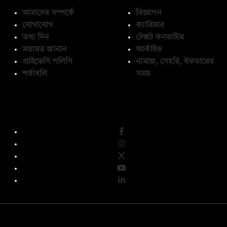
আমাদের সম্পর্কে
বিজ্ঞাপন
যোগাযোগ
ক্যারিয়ার
তথ্য দিন
টেক্সট কনভার্টার
মতামত জানান
আর্কাইভ
প্রাইভেসি পলিসি
নামাজ, সেহরি, ইফতারের
শর্তাবলি
সময়
অনুসরণ করুন
© কপিরাইট 2026, দ্য ডেইলি ক্যাম্পাস লিমিটেড