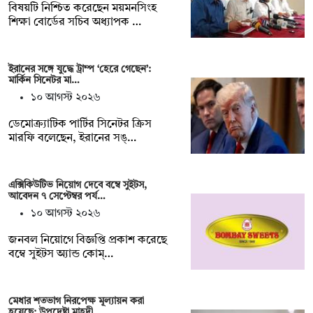
বিষয়টি নিশ্চিত করেছেন ময়মনসিংহ
শিক্ষা বোর্ডের সচিব অধ্যাপক …
ইরানের সঙ্গে যুদ্ধে ট্রাম্প ‘হেরে গেছেন’:
মার্কিন সিনেটর মা…
১০ আগস্ট ২০২৬
ডেমোক্র্যাটিক পার্টির সিনেটর ক্রিস
মারফি বলেছেন, ইরানের সঙ্…
এক্সিকিউটিভ নিয়োগ দেবে বম্বে সুইটস,
আবেদন ৭ সেপ্টেম্বর পর্য…
১০ আগস্ট ২০২৬
জনবল নিয়োগে বিজ্ঞপ্তি প্রকাশ করেছে
বম্বে সুইটস অ্যান্ড কোম্…
মেধার শতভাগ নিরপেক্ষ মূল্যায়ন করা
হয়েছে: উপদেষ্টা মাহ্দী …