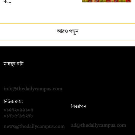
ক…
আরও পড়ুন
সম্পাদক:
মাহবুব রনি
দ্য ডেইলি ক্যাম্পাস, দ্বিতীয় তলা, হাসান হোল্ডিংস, ৫২/১ নিউ ইস্কাটন
রোড, ঢাকা ১০০০
info@thedailycampus.com
নিউজরুম:
বিজ্ঞাপন
০১৫৭২০৯৯১০৫
,
০১৭১২১৩৬৫৯৩
০১৭৮৫৭১৬২৭৮
ad@thedailycampus.com
news@thedailycampus.com