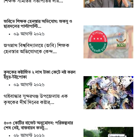
শিক্ষক সমিতির সভাপতির দায়…
জবিতে শিক্ষক হেনস্তার অভিযোগ: জকসু ও
ছাত্রদলের পাল্টাপাল্টি…
০৯ আগস্ট ২০২৬
জগন্নাথ বিশ্ববিদ্যালয়ে (জবি) শিক্ষক
হেনস্তার অভিযোগকে কেন্দ…
কৃষকের কষ্টার্জিত ২ লাখ টাকা কেটে নষ্ট করল
ইঁদুর-উইপোকা
০৯ আগস্ট ২০২৬
গাইবান্ধার সুন্দরগঞ্জ উপজেলায় এক
কৃষকের দীর্ঘ দিনের কষ্টার্…
৫০৩ কোটির বাজেট অনুমোদন: পরিকল্পনার
শেষ নেই, বাস্তবায়ন কতটু…
০৮ আগস্ট ২০২৬