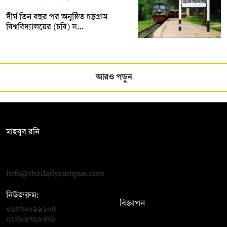
দীর্ঘ তিন বছর পর অনুষ্ঠিত চট্টগ্রাম
বিশ্ববিদ্যালয়ের (চবি) স…
আরও পড়ুন
সম্পাদক:
মাহবুব রনি
দ্য ডেইলি ক্যাম্পাস, দ্বিতীয় তলা, হাসান হোল্ডিংস, ৫২/১ নিউ ইস্কাটন
রোড, ঢাকা ১০০০
info@thedailycampus.com
নিউজরুম:
বিজ্ঞাপন
০১৫৭২০৯৯১০৫
,
০১৭১২১৩৬৫৯৩
০১৭৮৫৭১৬২৭৮