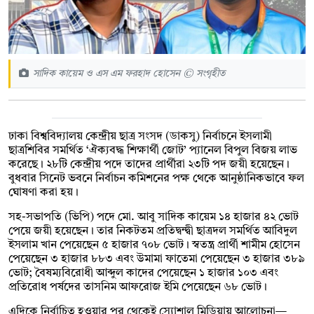
সাদিক কায়েম ও এস এম ফরহাদ হোসেন © সংগৃহীত
ঢাকা বিশ্ববিদ্যালয় কেন্দ্রীয় ছাত্র সংসদ (ডাকসু) নির্বাচনে ইসলামী
ছাত্রশিবির সমর্থিত ‘ঐক্যবদ্ধ শিক্ষার্থী জোট’ প্যানেল বিপুল বিজয় লাভ
করেছে। ২৮টি কেন্দ্রীয় পদে তাদের প্রার্থীরা ২৩টি পদ জয়ী হয়েছেন।
বুধবার সিনেট ভবনে নির্বাচন কমিশনের পক্ষ থেকে আনুষ্ঠানিকভাবে ফল
ঘোষণা করা হয়।
সহ-সভাপতি (ভিপি) পদে মো. আবু সাদিক কায়েম ১৪ হাজার ৪২ ভোট
পেয়ে জয়ী হয়েছেন। তার নিকটতম প্রতিদ্বন্দ্বী ছাত্রদল সমর্থিত আবিদুল
ইসলাম খান পেয়েছেন ৫ হাজার ৭০৮ ভোট। স্বতন্ত্র প্রার্থী শামীম হোসেন
পেয়েছেন ৩ হাজার ৮৮৩ এবং উমামা ফাতেমা পেয়েছেন ৩ হাজার ৩৮৯
ভোট; বৈষম্যবিরোধী আব্দুল কাদের পেয়েছেন ১ হাজার ১০৩ এবং
প্রতিরোধ পর্ষদের তাসনিম আফরোজ ইমি পেয়েছেন ৬৮ ভোট।
এদিকে নির্বাচিত হওয়ার পর থেকেই স্যোশাল মিডিয়ায় আলোচনা—