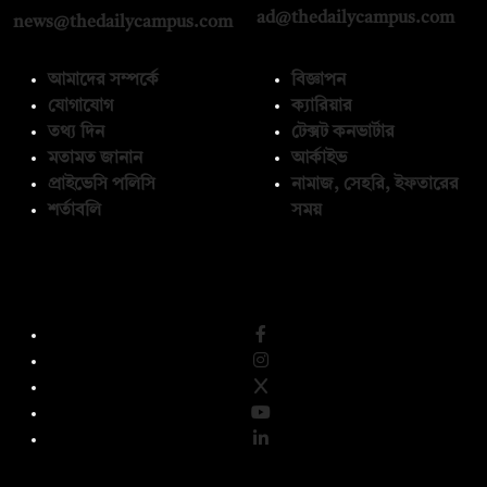
ad@thedailycampus.com
news@thedailycampus.com
আমাদের সম্পর্কে
বিজ্ঞাপন
যোগাযোগ
ক্যারিয়ার
তথ্য দিন
টেক্সট কনভার্টার
মতামত জানান
আর্কাইভ
প্রাইভেসি পলিসি
নামাজ, সেহরি, ইফতারের
শর্তাবলি
সময়
অনুসরণ করুন