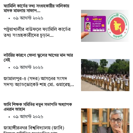
ফ্যামিলি কার্ডের তথ্য সংগ্রহকারীর তালিকায়
মাদক মামলায় সাজাপ…
০৯ আগস্ট ২০২৬
পটুয়াখালীর বাউফলে ফ্যামিলি কার্ডের
তথ্য সংগ্রহকারীদের চূড়ান…
লটারির কারণে জেলা স্কুলের আগের মান আর
নেই
০৯ আগস্ট ২০২৬
জামালপুর-৫ (সদর) আসনের সংসদ
সদস্য অ্যাডভোকেট শাহ মো. ওয়ারেছ…
জাবি শিক্ষক সমিতির নতুন সভাপতি অধ্যাপক
এমরান জাহান
০৯ আগস্ট ২০২৬
জাহাঙ্গীরনগর বিশ্ববিদ্যালয় (জাবি)