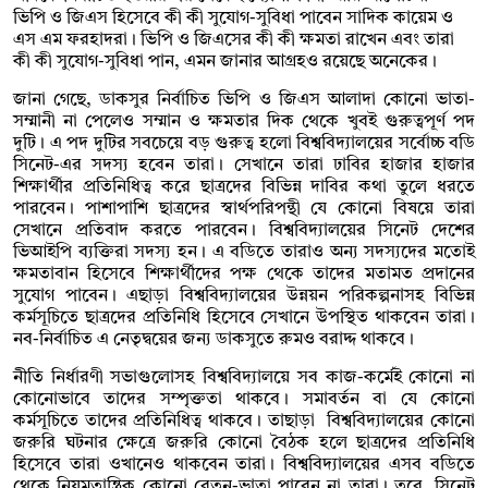
ভিপি ও জিএস হিসেবে কী কী সুযোগ-সুবিধা পাবেন সাদিক কায়েম ও
এস এম ফরহাদরা। ভিপি ও জিএসের কী কী ক্ষমতা রাখেন এবং তারা
কী কী সুযোগ-সুবিধা পান, এমন জানার আগ্রহও রয়েছে অনেকের।
জানা গেছে, ডাকসুর নির্বাচিত ভিপি ও জিএস আলাদা কোনো ভাতা-
সম্মানী না পেলেও সম্মান ও ক্ষমতার দিক থেকে খুবই গুরুত্বপূর্ণ পদ
দুটি। এ পদ দুটির সবচেয়ে বড় গুরুত্ব হলো বিশ্ববিদ্যালয়ের সর্বোচ্চ বডি
সিনেট-এর সদস্য হবেন তারা। সেখানে তারা ঢাবির হাজার হাজার
শিক্ষার্থীর প্রতিনিধিত্ব করে ছাত্রদের বিভিন্ন দাবির কথা তুলে ধরতে
পারবেন। পাশাপাশি ছাত্রদের স্বার্থপরিপন্থী যে কোনো বিষয়ে তারা
সেখানে প্রতিবাদ করতে পারবেন। বিশ্ববিদ্যালয়ের সিনেট দেশের
ভিআইপি ব্যক্তিরা সদস্য হন। এ বডিতে তারাও অন্য সদস্যদের মতোই
ক্ষমতাবান হিসেবে শিক্ষার্থীদের পক্ষ থেকে তাদের মতামত প্রদানের
সুযোগ পাবেন। এছাড়া বিশ্ববিদ্যালয়ের উন্নয়ন পরিকল্পনাসহ বিভিন্ন
কর্মসূচিতে ছাত্রদের প্রতিনিধি হিসেবে সেখানে উপস্থিত থাকবেন তারা।
নব-নির্বাচিত এ নেতৃদ্বয়ের জন্য ডাকসুতে রুমও বরাদ্দ থাকবে।
নীতি নির্ধারণী সভাগুলোসহ বিশ্ববিদ্যালয়ে সব কাজ-কর্মেই কোনো না
কোনোভাবে তাদের সম্পৃক্ততা থাকবে। সমাবর্তন বা যে কোনো
কর্মসূচিতে তাদের প্রতিনিধিত্ব থাকবে। তাছাড়া বিশ্ববিদ্যালয়ের কোনো
জরুরি ঘটনার ক্ষেত্রে জরুরি কোনো বৈঠক হলে ছাত্রদের প্রতিনিধি
হিসেবে তারা ওখানেও থাকবেন তারা। বিশ্ববিদ্যালয়ের এসব বডিতে
থেকে নিয়মতান্ত্রিক কোনো বেতন-ভাতা পাবেন না তারা। তবে, সিনেট