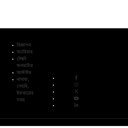
বিজ্ঞাপন
ক্যারিয়ার
টেক্সট
অনুসরণ করুন
কনভার্টার
আর্কাইভ
নামাজ,
সেহরি,
ইফতারের
সময়