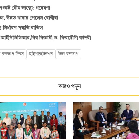
সংকট যৌন স্বাস্থ্যে: গবেষণা
ল, উন্নত খাবার পেলেন রোগীরা
নির্ধারণ পদ্ধতি বাতিল
 আইসিডিডিআর,বির বিজ্ঞানী ড. ফিরদৌসী কাদরী
্চ রক্তচাপ দিবস
হাইপারটেনশন
উচ্চ রক্তচাপ
আরও পড়ুন