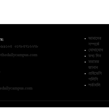
আমাদের
ম:
সম্পর্কে
০৯৯১০৫
,
০১৭৮৫৭১৬২৭৮
যোগাযোগ
thedailycampus.com
তথ্য দিন
মতামত
জানান
ন
প্রাইভেসি
পলিসি
১৩৬৫৯৩
শর্তাবলি
edailycampus.com
© কপিরাইট 2026, দ্য ডেইলি ক্যাম্পাস লিমিটেড