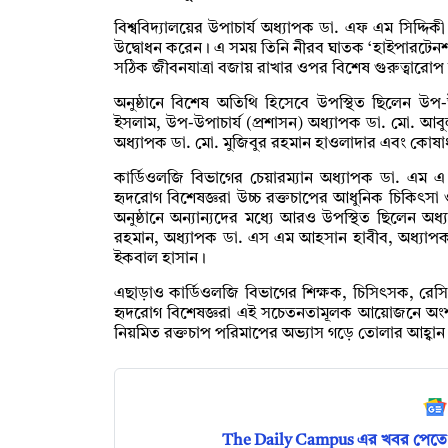
বিশ্ববিদ্যালয়ের উপাচার্য অধ্যাপক ডা. এফ এম সিদ্দিক
উদ্বোধন করেন। এ সময় তিনি নীরব ঘাতক ‘হাইপারটেনশন’ ব
সঠিক জীবনযাত্রা বজায় রাখার ওপর বিশেষ গুরুত্বারো
অনুষ্ঠানে বিশেষ অতিথি হিসেবে উপস্থিত ছিলেন উপ
ইসলাম, উপ-উপাচার্য (প্রশাসন) অধ্যাপক ডা. মো. আব
অধ্যাপক ডা. মো. মুজিবুর রহমান হাওলাদার এবং কোষা
কার্ডিওলজি বিভাগের চেয়ারম্যান অধ্যাপক ডা. এম এ ম
হৃদরোগ বিশেষজ্ঞরা উচ্চ রক্তচাপের আধুনিক চিকিৎস
অনুষ্ঠানে অন্যান্যদের মধ্যে আরও উপস্থিত ছিলেন অ
রহমান, অধ্যাপক ডা. এস এম আহসান হাবীব, অধ্যাপক
ইকবাল হাসান।
এছাড়াও কার্ডিওলজি বিভাগের শিক্ষক, চিসিৎসক, রেসিডেন্
হৃদরোগ বিশেষজ্ঞরা এই সচেতনতামূলক আয়োজনে অংশ নেন। ব
নিয়মিত রক্তচাপ পরিমাপের অভ্যাস গড়ে তোলার আহ্বান
The Daily Campus এর খবর পেতে 