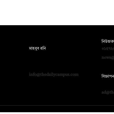
সম্পাদক:
নিউজরু
মাহবুব রনি
০১৫৭২
দ্য ডেইলি ক্যাম্পাস, দ্বিতীয় তলা, হাসান
news@
হোল্ডিংস, ৫২/১ নিউ ইস্কাটন রোড, ঢাকা
১০০০
info@thedailycampus.com
বিজ্ঞাপ
০১৭১২
ad@th