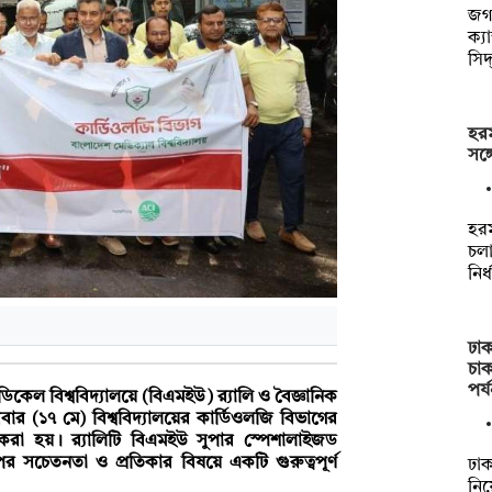
জগন
ক্য
সিদ
হরম
সঙ্
হরম
চল
নির
ঢাক
চা
পর্
িকেল বিশ্ববিদ্যালয়ে (বিএমইউ) র‍্যালি ও বৈজ্ঞানিক
র (১৭ মে) বিশ্ববিদ্যালয়ের কার্ডিওলজি বিভাগের
 করা হয়। র‍্যালিটি বিএমইউ সুপার স্পেশালাইজড
 সচেতনতা ও প্রতিকার বিষয়ে একটি গুরুত্বপূর্ণ
ঢাক
নিয়