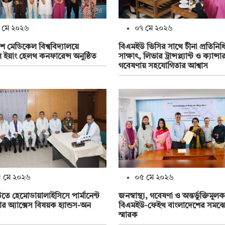
 মে ২০২৬
০৭ মে ২০২৬
শ মেডিকেল বিশ্ববিদ্যালয়ে
বিএমইউ ভিসির সাথে চীনা প্রতিনি
ল ইয়াং হেলথ কনফারেন্স অনুষ্ঠিত
সাক্ষাৎ, লিভার ট্রান্সপ্ল্যান্ট ও ক্যান্সা
গবেষণায় সহযোগিতার আশ্বাস
 মে ২০২৬
০৫ মে ২০২৬
ে হেমোডায়ালাইসিসে পার্মানেন্ট
জনস্বাস্থ্য, গবেষণা ও অন্তর্ভুক্তিমূল
র অ্যাক্সেস বিষয়ক হ্যান্ডস-অন
বিএমইউ-ফেইথ বাংলাদেশের সমঝ
স্মারক