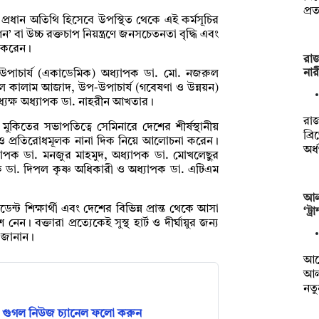
প্র
ী প্রধান অতিথি হিসেবে উপস্থিত থেকে এই কর্মসূচির
া উচ্চ রক্তচাপ নিয়ন্ত্রণে জনসচেতনতা বৃদ্ধি এবং
প করেন।
রাজ
নার
-উপাচার্য (একাডেমিক) অধ্যাপক ডা. মো. নজরুল
ুল কালাম আজাদ, উপ-উপাচার্য (গবেষণা ও উন্নয়ন)
ধ্যক্ষ অধ্যাপক ডা. নাহরীন আখতার।
রাজ
ুকিতের সভাপতিত্বে সেমিনারে দেশের শীর্ষস্থানীয়
ব্র
া ও প্রতিরোধমূলক নানা দিক নিয়ে আলোচনা করেন।
অর
ধ্যাপক ডা. মনজুর মাহমুদ, অধ্যাপক ডা. মোখলেছুর
 ডা. দিপল কৃষ্ণ অধিকারী ও অধ্যাপক ডা. এটিএম
আল
ট শিক্ষার্থী এবং দেশের বিভিন্ন প্রান্ত থেকে আসা
‘ট্
ক্তারা প্রত্যেকেই সুস্থ হার্ট ও দীর্ঘায়ুর জন্য
 জানান।
আর্
আল
নত
গুগল নিউজ চ্যানেল ফলো করুন