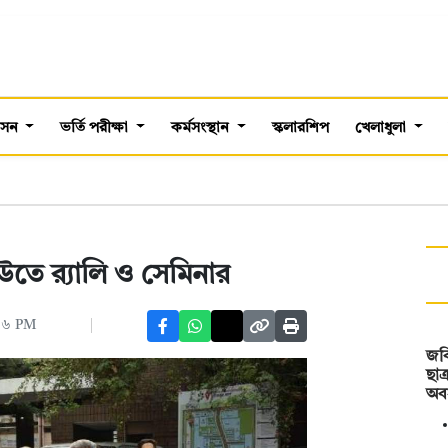
শাসন
ভর্তি পরীক্ষা
কর্মসংস্থান
স্কলারশিপ
খেলাধুলা
উতে র‍্যালি ও সেমিনার
:৪৬ PM
জবি
ছাত
অব