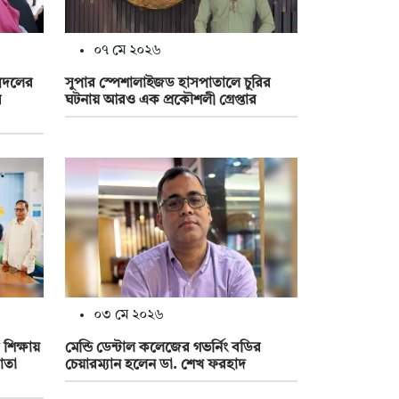
০৭ মে ২০২৬
ধিদলের
সুপার স্পেশালাইজড হাসপাতালে চুরির
র
ঘটনায় আরও এক প্রকৌশলী গ্রেপ্তার
০৩ মে ২০২৬
ক শিক্ষায়
মেন্ডি ডেন্টাল কলেজের গভর্নিং বডির
োতা
চেয়ারম্যান হলেন ডা. শেখ ফরহাদ