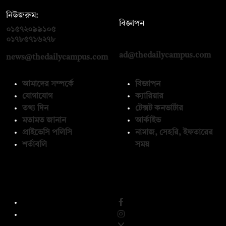
নিউজরুম:
বিজ্ঞাপন
০১৫৭২০৯৯১০৫
,
০১৭১২১৩৬৫৯৩
০১৭৮৫৭১৬২৭৮
ad@thedailycampus.com
news@thedailycampus.com
আমাদের সম্পর্কে
বিজ্ঞাপন
যোগাযোগ
ক্যারিয়ার
তথ্য দিন
টেক্সট কনভার্টার
মতামত জানান
আর্কাইভ
প্রাইভেসি পলিসি
নামাজ, সেহরি, ইফতারের
শর্তাবলি
সময়
অনুসরণ করুন