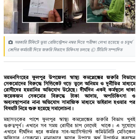
সরকারি টিকিটে ভুয়া রেজিস্ট্রেশন নম্বর দিয়ে পরীক্ষা লেখা হয়েছে ও চতুর্থ
শ্রেণির কর্মচারী দিয়ে জরুরি বিভাগে চিকিৎসা চলছে © টিডিসি সম্পাদিত
ময়মনসিংহের ফুলপুর উপজেলা স্বাস্থ্য কমপ্লেক্সের জরুরি বিভাগে
সেকমোদের বিরুদ্ধে সিন্ডিকেট গড়ে তুলে অনিয়ম ও দুর্নীতির মাধ্যমে
রোগীদের হয়রানির অভিযোগ উঠেছে। দীর্ঘদিন একই কর্মস্থলে থাকা
কয়েকজন সেকমোর বিরুদ্ধে টাকা আদায়, অপচিকিৎসা ও
অব্যবস্থাপনার নানা অভিযোগ সামাজিক মাধ্যমে ভাইরাল হওয়ার পর
বিষয়টি নিয়ে শুরু হয়েছে সমালোচনা।
মহাসড়কের পাশে ফুলপুর স্বাস্থ্য কমপ্লেক্সের জরুরি বিভাগ খুবই
গুরুত্বপূর্ণ। এখানে সব সময় রোগীর চাপ লেগেই থাকে। এ সুযোগে
এখানে দীর্ঘদিন ধরে কর্মরত সাব-অ্যাসিস্ট্যান্ট কমিউনিটি মেডিকেল
অফিসার (সেকমো) নানাভাবে অসাধু উপায়ে অর্থ উপার্জন করছেন