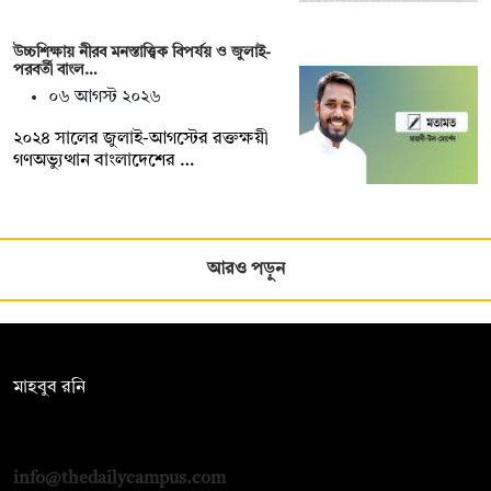
উচ্চশিক্ষায় নীরব মনস্তাত্ত্বিক বিপর্যয় ও জুলাই-
পরবর্তী বাংল…
০৬ আগস্ট ২০২৬
২০২৪ সালের জুলাই-আগস্টের রক্তক্ষয়ী
গণঅভ্যুত্থান বাংলাদেশের …
আরও পড়ুন
সম্পাদক:
মাহবুব রনি
দ্য ডেইলি ক্যাম্পাস, দ্বিতীয় তলা, হাসান হোল্ডিংস, ৫২/১ নিউ ইস্কাটন
রোড, ঢাকা ১০০০
info@thedailycampus.com