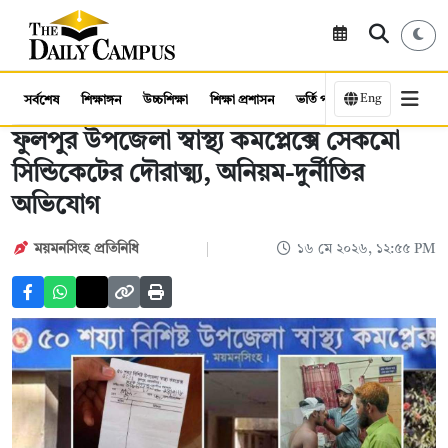
Eng
সর্বশেষ
শিক্ষাঙ্গন
উচ্চশিক্ষা
শিক্ষা প্রশাসন
ভর্তি পরীক্ষা
কর্মসংস্থান
ফুলপুর উপজেলা স্বাস্থ্য কমপ্লেক্সে সেকমো
সিন্ডিকেটের দৌরাত্ম্য, অনিয়ম-দুর্নীতির
অভিযোগ
ময়মনসিংহ প্রতিনিধি
১৬ মে ২০২৬, ১২:৫৫ PM