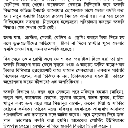
রোগীদের কাছ থেকে। কয়েকজন সেকমো সিন্ডিকেট করে জরুরি
বিভাগের অভিজ্ঞ ইনচার্জ আনোয়ার হোসেনকে চাপে ফেলে বদলি করা
হয়। নতুন ইনচার্জ হিসেবে রুবেল মিয়াকে আনা হয়। এর পর থেকে
সিন্ডিকেটের সদস্যরা নিজেদের ইচ্ছেমতো পরিচালনা করছেন জরুরি
বিভাগ। যেন দেখার কেউ নেই।
জানা যায়, প্লাস্টার, সেলাই, বেন্ডিস ও ড্রেসিং করলে টাকা দিতে হয়
বলে ভুক্তভোগীদের অভিযোগ । টাকা না দিলে প্লাস্টার খুলে ফেলার
হুমকি দেওয়া হয়, এমন জনশ্রুতি রয়েছে।
বিষ খেয়ে কোন রোগী এলে ওয়াশ করা পর টাকা দিতে হয়! তা ছাড়া
জরুরি বিভাগের কাজ ফেলে সুন্নতে খৎনা ও অন্যান্য জটিল অস্ত্রোপচার
টাকার বিনিময়ে হরহামেশাই করে থাকেন সেকমোরা। একজন সার্জারি
বিশেষজ্ঞ বলেন, এরা চিকিৎসক নয়, চিকিৎসকের সহকারী। তাহলে
অস্ত্রোপচার করেন কীভাবে? এটা অপচিকিৎসা।
জরুরি বিভাগে ১৮ বছর ধরে সেকমো পদে মফিজুর রহমান (মাহিন),
বাবুল খান, আনোয়ার হোসেন, লুৎফর রহমান, অনন্ত কুমার, হালিমা
খাতুন এবং ৬-৭ বছর ধরে মিজানুর রহমান, রুবেল মিয়া ও সাব্বির
হোসেন কর্মরত। তাদের মধ্যে মফিজুর রহমানকে ভ্রাম্যমাণ আদালত
প্যাথলজির এক দালালের সঙ্গে আটক করেন। পরে মুচলেকা দিয়ে ছাড়া
পান। তারপরও বদলি করা হয়নি। অনেকের পোস্টিং ইউনিয়নের
উপস্বাস্থ্যকেন্দ্রে। সেখানে না গিয়ে জরুরি বিভাগে ডিউটি করেন।