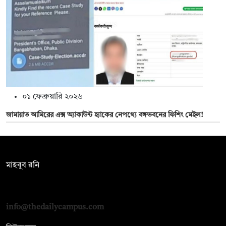
০১ ফেব্রুয়ারি ২০২৬
জামায়াত আমিরের এক্স অ্যাকাউন্ট হ্যাকের নেপথ্যে বঙ্গভবনের ফিশিং মেইল!
সম্পাদক:
মাহবুব রনি
দ্য ডেইলি ক্যাম্পাস, দ্বিতীয় তলা, হাসান হোল্ডিংস, ৫২/১ নিউ ইস্কাটন
রোড, ঢাকা ১০০০
info@thedailycampus.com