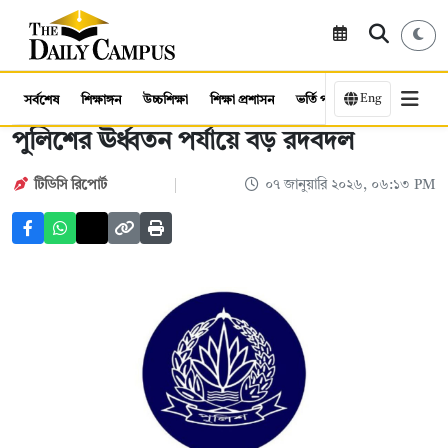
Eng
সর্বশেষ
শিক্ষাঙ্গন
উচ্চশিক্ষা
শিক্ষা প্রশাসন
ভর্তি পরীক্ষা
কর্মসংস্থান
পুলিশের ঊর্ধ্বতন পর্যায়ে বড় রদবদল
টিডিসি রিপোর্ট
০৭ জানুয়ারি ২০২৬, ০৬:১৩ PM