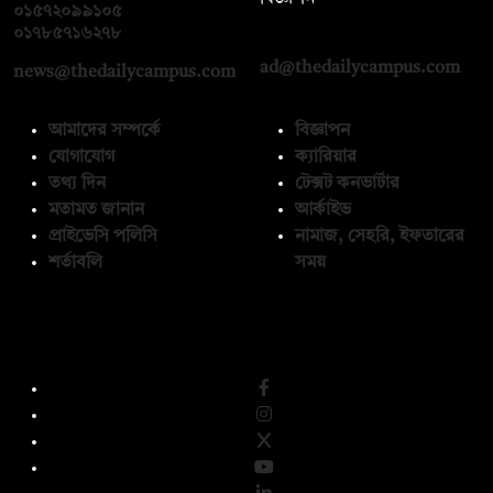
০১৫৭২০৯৯১০৫
,
০১৭১২১৩৬৫৯৩
০১৭৮৫৭১৬২৭৮
ad@thedailycampus.com
news@thedailycampus.com
আমাদের সম্পর্কে
বিজ্ঞাপন
যোগাযোগ
ক্যারিয়ার
তথ্য দিন
টেক্সট কনভার্টার
মতামত জানান
আর্কাইভ
প্রাইভেসি পলিসি
নামাজ, সেহরি, ইফতারের
শর্তাবলি
সময়
অনুসরণ করুন