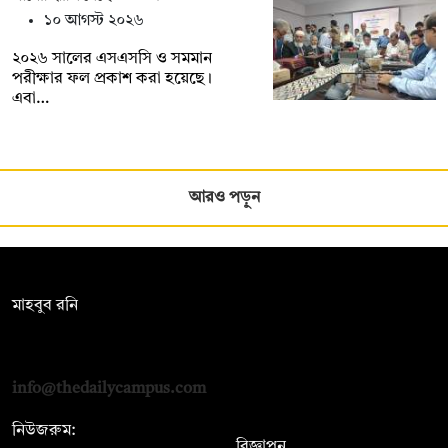
১০ আগস্ট ২০২৬
২০২৬ সালের এসএসসি ও সমমান
পরীক্ষার ফল প্রকাশ করা হয়েছে।
এবা…
আরও পড়ুন
সম্পাদক:
মাহবুব রনি
দ্য ডেইলি ক্যাম্পাস, দ্বিতীয় তলা, হাসান হোল্ডিংস, ৫২/১ নিউ ইস্কাটন
রোড, ঢাকা ১০০০
info@thedailycampus.com
নিউজরুম:
বিজ্ঞাপন