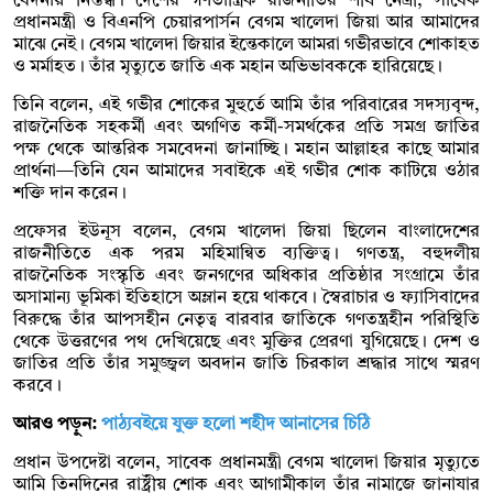
বেদনায় নিস্তব্ধ। দেশের গণতান্ত্রিক রাজনীতির শীর্ষ নেত্রী, সাবেক
প্রধানমন্ত্রী ও বিএনপি চেয়ারপার্সন বেগম খালেদা জিয়া আর আমাদের
মাঝে নেই। বেগম খালেদা জিয়ার ইন্তেকালে আমরা গভীরভাবে শোকাহত
ও মর্মাহত। তাঁর মৃত্যুতে জাতি এক মহান অভিভাবককে হারিয়েছে।
তিনি বলেন, এই গভীর শোকের মুহুর্তে আমি তাঁর পরিবারের সদস্যবৃন্দ,
রাজনৈতিক সহকর্মী এবং অগণিত কর্মী-সমর্থকের প্রতি সমগ্র জাতির
পক্ষ থেকে আন্তরিক সমবেদনা জানাচ্ছি। মহান আল্লাহর কাছে আমার
প্রার্থনা—তিনি যেন আমাদের সবাইকে এই গভীর শোক কাটিয়ে ওঠার
শক্তি দান করেন।
প্রফেসর ইউনূস বলেন, বেগম খালেদা জিয়া ছিলেন বাংলাদেশের
রাজনীতিতে এক পরম মহিমান্বিত ব্যক্তিত্ব। গণতন্ত্র, বহুদলীয়
রাজনৈতিক সংস্কৃতি এবং জনগণের অধিকার প্রতিষ্ঠার সংগ্রামে তাঁর
অসামান্য ভূমিকা ইতিহাসে অম্লান হয়ে থাকবে। স্বৈরাচার ও ফ্যাসিবাদের
বিরুদ্ধে তাঁর আপসহীন নেতৃত্ব বারবার জাতিকে গণতন্ত্রহীন পরিস্থিতি
থেকে উত্তরণের পথ দেখিয়েছে এবং মুক্তির প্রেরণা যুগিয়েছে। দেশ ও
জাতির প্রতি তাঁর সমুজ্জ্বল অবদান জাতি চিরকাল শ্রদ্ধার সাথে স্মরণ
করবে।
আরও পড়ুন:
পাঠ্যবইয়ে যুক্ত হলো শহীদ আনাসের চিঠি
প্রধান উপদেষ্টা বলেন, সাবেক প্রধানমন্ত্রী বেগম খালেদা জিয়ার মৃত্যুতে
আমি তিনদিনের রাষ্ট্রীয় শোক এবং আগামীকাল তাঁর নামাজে জানাযার