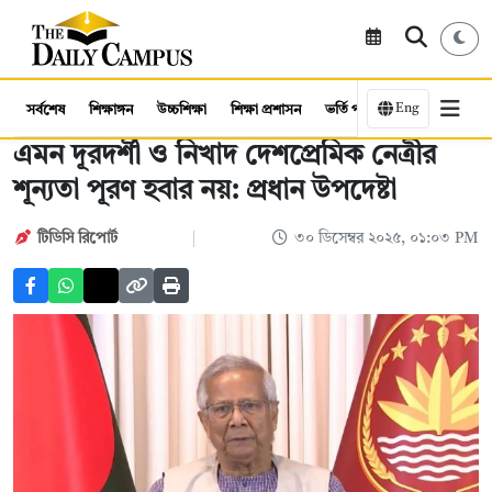
Eng
সর্বশেষ
শিক্ষাঙ্গন
উচ্চশিক্ষা
শিক্ষা প্রশাসন
ভর্তি পরীক্ষা
কর্মসংস্থান
এমন দূরদর্শী ও নিখাদ দেশপ্রেমিক নেত্রীর
শূন্যতা পূরণ হবার নয়: প্রধান উপদেষ্টা
টিডিসি রিপোর্ট
৩০ ডিসেম্বর ২০২৫, ০১:০৩ PM