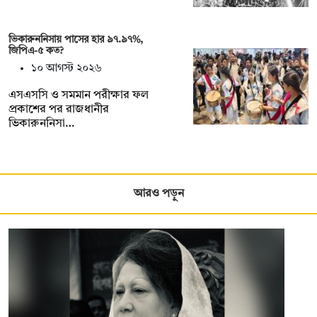
ভিকারুননিসায় পাসের হার ৯৭.৯৭%,
জিপিএ-৫ কত?
১০ আগস্ট ২০২৬
এসএসসি ও সমমান পরীক্ষার ফল
প্রকাশের পর রাজধানীর
ভিকারুননিসা…
আরও পড়ুন