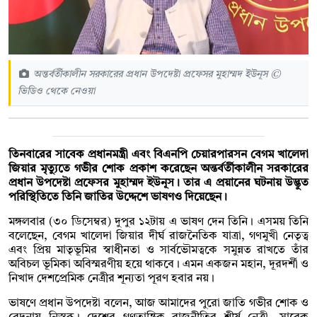
অন্তর্বর্তীকালীন সরকারের প্রধান উপদেষ্টা প্রফেসর মুহাম্মদ ইউনূস ©
ভিডিও থেকে নেওয়া
তিনবারের সাবেক প্রধানমন্ত্রী এবং বিএনপি চেয়ারপারসন বেগম খালেদা
জিয়ার মৃত্যুতে গভীর শোক প্রকাশ করেছেন অন্তর্বর্তীকালীন সরকারের
প্রধান উপদেষ্টা প্রফেসর মুহাম্মদ ইউনূস। তার এ প্রয়ানের ঘটনায় উদ্ভুত
পরিস্থিতিতে তিনি জাতির উদ্দেশে ভাষণও দিয়েছেন।
মঙ্গলবার (৩০ ডিসেম্বর) দুপুর ১২টায় এ ভাষণ দেন তিনি। এসময় তিনি
বলেছেন, বেগম খালেদা জিয়ার দীর্ঘ রাজনৈতিক যাত্রা, গণমুখী নেতৃত্ব
এবং প্রিয় মাতৃভূমির স্বাধীনতা ও সার্বভৌমত্বকে সমুন্নত রাখতে তাঁর
অবিচল ভূমিকা অবিস্মরণীয় হয়ে থাকবে। এমন একজন মহান, দূরদর্শী ও
নিখাদ দেশপ্রেমিক নেত্রীর শূন্যতা পূরণ হবার নয়।
ভাষণে প্রধান উপদেষ্টা বলেন, আজ আমাদের পুরো জাতি গভীর শোক ও