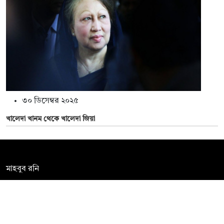
৩০ ডিসেম্বর ২০২৫
খালেদা খানম থেকে খালেদা জিয়া
সম্পাদক:
মাহবুব রনি
দ্য ডেইলি ক্যাম্পাস, দ্বিতীয় তলা, হাসান হোল্ডিংস, ৫২/১ নিউ ইস্কাটন
রোড, ঢাকা ১০০০
info@thedailycampus.com