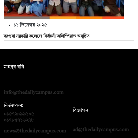
১১ ডিসেম্বর ২০২৫
বরগুনা সরকারি কলেজে নির্বাচনী অলিম্পিয়াড অনুষ্ঠিত
সম্পাদক:
মাহবুব রনি
দ্য ডেইলি ক্যাম্পাস, দ্বিতীয় তলা, হাসান হোল্ডিংস, ৫২/১ নিউ ইস্কাটন
রোড, ঢাকা ১০০০
info@thedailycampus.com
নিউজরুম:
বিজ্ঞাপন
০১৫৭২০৯৯১০৫
,
০১৭১২১৩৬৫৯৩
০১৭৮৫৭১৬২৭৮
ad@thedailycampus.com
news@thedailycampus.com