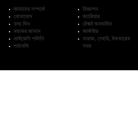
আমাদের সম্পর্কে
বিজ্ঞাপন
যোগাযোগ
ক্যারিয়ার
তথ্য দিন
টেক্সট কনভার্টার
মতামত জানান
আর্কাইভ
প্রাইভেসি পলিসি
নামাজ, সেহরি, ইফতারের
শর্তাবলি
সময়
অনুসরণ করুন
© কপিরাইট 2026, দ্য ডেইলি ক্যাম্পাস লিমিটেড