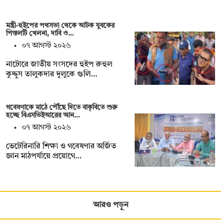
মন্ত্রী-হুইপের পথসভা থেকে আটক যুবকের
পিস্তলটি খেলনা, দাবি ও…
০৭ আগস্ট ২০২৬
নাটোরে জাতীয় সংসদের হুইপ রুহুল
কুদ্দুস তালুকদার দুলুকে গুলি…
গবেষণাকে মাঠে পৌঁছে দিতে বাকৃবিতে শুরু
হচ্ছে বিএসভিইআরের আন…
০৭ আগস্ট ২০২৬
ভেটেরিনারি শিক্ষা ও গবেষণার অর্জিত
জ্ঞান মাঠপর্যায়ে প্রয়োগে…
আরও পড়ুন