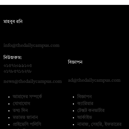
সম্পাদক:
মাহবুব রনি
দ্য ডেইলি ক্যাম্পাস, দ্বিতীয় তলা, হাসান হোল্ডিংস, ৫২/১ নিউ ইস্কাটন
রোড, ঢাকা ১০০০
info@thedailycampus.com
নিউজরুম:
বিজ্ঞাপন
০১৫৭২০৯৯১০৫
,
০১৭১২১৩৬৫৯৩
০১৭৮৫৭১৬২৭৮
ad@thedailycampus.com
news@thedailycampus.com
আমাদের সম্পর্কে
বিজ্ঞাপন
যোগাযোগ
ক্যারিয়ার
তথ্য দিন
টেক্সট কনভার্টার
মতামত জানান
আর্কাইভ
প্রাইভেসি পলিসি
নামাজ, সেহরি, ইফতারের