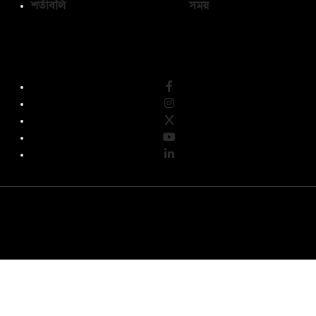
শর্তাবলি
সময়
অনুসরণ করুন
© কপিরাইট 2026, দ্য ডেইলি ক্যাম্পাস লিমিটেড