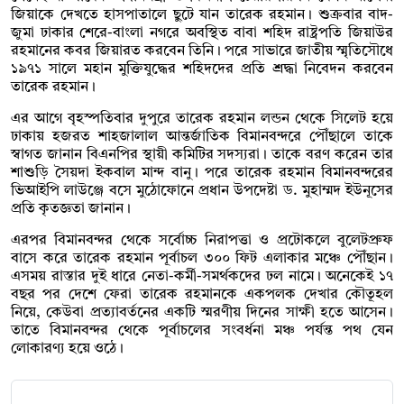
জিয়াকে দেখতে হাসপাতালে ছুটে যান তারেক রহমান। শুক্রবার বাদ-
জুমা ঢাকার শেরে-বাংলা নগরে অবস্থিত বাবা শহিদ রাষ্ট্রপতি জিয়াউর
রহমানের কবর জিয়ারত করবেন তিনি। পরে সাভারে জাতীয় স্মৃতিসৌধে
১৯৭১ সালে মহান মুক্তিযুদ্ধের শহিদদের প্রতি শ্রদ্ধা নিবেদন করবেন
তারেক রহমান।
এর আগে বৃহস্পতিবার দুপুরে তারেক রহমান লন্ডন থেকে সিলেট হয়ে
ঢাকায় হজরত শাহজালাল আন্তর্জাতিক বিমানবন্দরে পৌঁছালে তাকে
স্বাগত জানান বিএনপির স্থায়ী কমিটির সদস্যরা। তাকে বরণ করেন তার
শাশুড়ি সৈয়দা ইকবাল মান্দ বানু। পরে তারেক রহমান বিমানবন্দরের
ভিআইপি লাউঞ্জে বসে মুঠোফোনে প্রধান উপদেষ্টা ড. মুহাম্মদ ইউনূসের
প্রতি কৃতজ্ঞতা জানান।
এরপর বিমানবন্দর থেকে সর্বোচ্চ নিরাপত্তা ও প্রটোকলে বুলেটপ্রুফ
বাসে করে তারেক রহমান পূর্বাচল ৩০০ ফিট এলাকার মঞ্চে পৌঁছান।
এসময় রাস্তার দুই ধারে নেতা-কর্মী-সমর্থকদের ঢল নামে। অনেকেই ১৭
বছর পর দেশে ফেরা তারেক রহমানকে একপলক দেখার কৌতূহল
নিয়ে, কেউবা প্রত্যাবর্তনের একটি স্মরণীয় দিনের সাক্ষী হতে আসেন।
তাতে বিমানবন্দর থেকে পূর্বাচলের সংবর্ধনা মঞ্চ পর্যন্ত পথ যেন
লোকারণ্য হয়ে ওঠে।