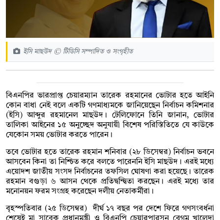
ইসি মাছউদ © টিডিসি সম্পাদিত ও সংগৃহীত
বিএনপির ভারপ্রাপ্ত চেয়ারম্যান তারেক রহমানের ভোটার হতে আইনি
কোন বাধা নেই বলে একটি গণমাধ্যমকে জানিয়েছেন নির্বাচন কমিশনার
(ইসি) আব্দুর রহমানেল মাছউদ। টেলিফোনে তিনি জানান, ভোটার
তালিকা আইনের ১৫ অনুচ্ছেদ অনুযায়ী বিশেষ পরিস্তিতিতে যে কাউকে
যেকোন সময় ভোটার করতে পারেন।
তবে ভোটার হতে তারেক রহমান শনিবার (২৮ ডিসেম্বর) নির্বাচন ভবনে
আসবেন কিনা তা নিশ্চিত করে বলতে পারেননি ইসি মাছউদ। এরই মধ্যে
এয়োদশ জাতীয় সংসদ নির্বাচনের তফসিল ঘোষণা করা হয়েছে। তারেক
রহমান বগুড়া ৬ আসন থেকে প্রতিদ্বন্দ্বিতা করছেন। এরই মধ্যে তার
মনোনয়ন ফরম সংগ্রহ করেছেন দলীয় নেতাকর্মীরা।
বৃহস্পতিবার (২৫ ডিসেম্বর) দীর্ঘ ১৭ বছর পর দেশে ফিরে গণসংবর্ধনা
শেষেই মা সাবেক প্রধানমন্ত্রী ও বিএনপি চেয়ারপারসন বেগম খালেদা