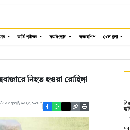
শাসন
ভর্তি পরীক্ষা
কর্মসংস্থান
স্কলারশিপ
খেলাধুলা
কক্সবাজারে নিহত হওয়া রোহিঙ্গা
ট: ০৫ জুলাই ২০২৫, ১২:৪৫
রিয়
জুন
সব 