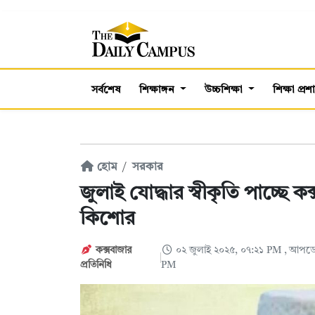
সর্বশেষ
শিক্ষাঙ্গন
উচ্চশিক্ষা
শিক্ষা প্র
হোম
সরকার
জুলাই যোদ্ধার স্বীকৃতি পাচ্ছে 
কিশোর
কক্সবাজার
০২ জুলাই ২০২৫, ০৭:২১ PM
, আপডে
প্রতিনিধি
PM