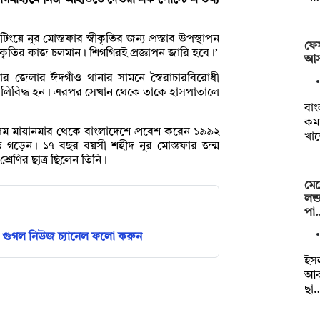
োগমাধ্যমে নিজ আইডিতে দেওয়া এক পোস্টে এ তথ্য
য়ে নূর মোস্তফার স্বীকৃতির জন্য প্রস্তাব উপস্থাপন
ফেস
বীকৃতির কাজ চলমান। শিগগিরই প্রজ্ঞাপন জারি হবে।’
আস
র জেলার ঈদগাঁও থানার সামনে স্বৈরাচারবিরোধী
গুলিবিদ্ধ হন। এরপর সেখান থেকে তাকে হাসপাতালে
বাং
কমা
আলম মায়ানমার থেকে বাংলাদেশে প্রবেশ করেন ১৯৯২
খা
ি গড়েন। ১৭ বছর বয়সী শহীদ নূর মোস্তফার জন্ম
্রেণির ছাত্র ছিলেন তিনি।
মেয়
লন্
পা
গুগল নিউজ চ্যানেল ফলো করুন
ইসল
আব
ছা