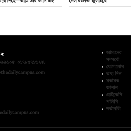
রে দিছে—আমি তার ফাঁসি চাই’
গেল রক্তাক্ত জুলাইয়ে
আমাদের
ম:
সম্পর্কে
০৯৯১০৫
,
০১৭৮৫৭১৬২৭৮
যোগাযোগ
thedailycampus.com
তথ্য দিন
মতামত
জানান
ন
প্রাইভেসি
পলিসি
১৩৬৫৯৩
শর্তাবলি
edailycampus.com