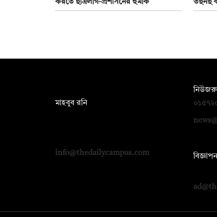
করতে ছাত্রলীগ-প্রশাসনের হুমকি
তছনছ ক
সম্পাদক:
নিউজরু
মাহবুব রনি
০১৫৭২
দ্য ডেইলি ক্যাম্পাস, দ্বিতীয় তলা, হাসান
news@
হোল্ডিংস, ৫২/১ নিউ ইস্কাটন রোড, ঢাকা
১০০০
info@thedailycampus.com
বিজ্ঞাপ
০১৭১২
ad@th