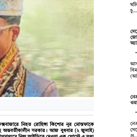
ঘটি
চু…
দেশ
জোর
অ্য
আসন
বিম
(আ
নেত
ওয়া
নেত
্সবাজারে নিহত রোহিঙ্গা কিশোর নূর মোস্তফাকে
থেক
ছে অন্তবর্তীকালীন সরকার। আজ বুধবার (২ জুলাই)
প্র