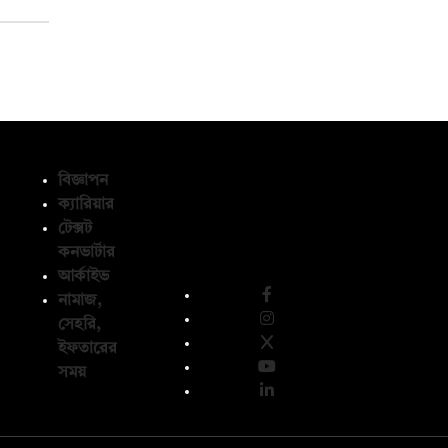
বিজ্ঞাপন
ক্যারিয়ার
টেক্সট
অনুসরণ করুন
কনভার্টার
আর্কাইভ
নামাজ,
সেহরি,
ইফতারের
সময়