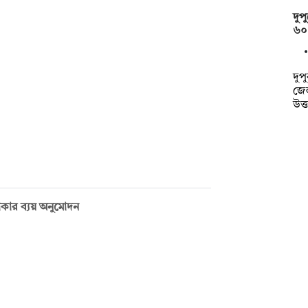
দুপ
৬০
দুপ
জেল
উত্
 টাকার ব্যয় অনুমোদন