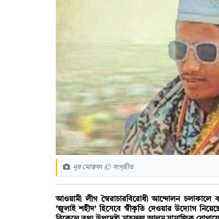
নূর মোস্তফা © সংগৃহীত
আওয়ামী লীগ স্বৈরাচারবিরোধী আন্দোলন চলাকালে কক
‘জুলাই শহীদ’ হিসেবে স্বীকৃতি দেওয়ার উদ্যোগ নিয়ে