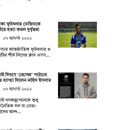
…
রকা ফুটবলার ডেভিডকে
িয়ে হত্যা করল দুর্বৃত্তরা
০৭ আগস্ট ২০২৬
ন্ডার আন্তর্জাতিক ফুটবলার ও
টির শীর্ষ লিগের ক্লাব এসস…
াই দিবসে ‘মেসেজ’ পাঠানো
ে ব্যাখ্যা দিলেন নাহিদ ইসলাম
০৭ আগস্ট ২০২৬
াই গণঅভ্যুত্থানকে শুধু
জনৈতিক দল বা নেতা-
মীদের আন্দ…