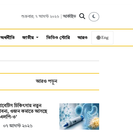
শুক্রবার; ৭ আগস্ট ২০২৬ |
আর্কাইভ
Eng
অর্থনীতি
জাতীয়
ভিডিও স্টোরি
আরও
আরও পড়ুন
াবেটিস চিকিৎসায় নতুন
্ভাবনা, ওজন কমাতে আসছে
িএলপি-৩’
০৭ আগস্ট ২০২৬