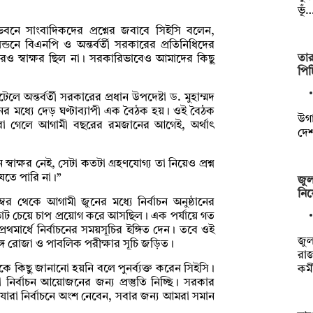
ভূঁ
ভবনে সাংবাদিকদের প্রশ্নের জবাবে সিইসি বলেন,
ডনে বিএনপি ও অন্তর্বর্তী সরকারের প্রতিনিধিদের
তা
ও স্বাক্ষর ছিল না। সরকারিভাবেও আমাদের কিছু
পিট
লে অন্তর্বর্তী সরকারের প্রধান উপদেষ্টা ড. মুহাম্মদ
নের মধ্যে দেড় ঘণ্টাব্যাপী এক বৈঠক হয়। ওই বৈঠক
উগা
ন করা গেলে আগামী বছরের রমজানের আগেই, অর্থাৎ
দেশ
াক্ষর নেই, সেটা কতটা গ্রহণযোগ্য তা নিয়েও প্রশ্ন
যেতে পারি না।”
জুল
নিয়
র থেকে আগামী জুনের মধ্যে নির্বাচন অনুষ্ঠানের
ভোট চেয়ে চাপ প্রয়োগ করে আসছিল। এক পর্যায়ে গত
থমার্ধে নির্বাচনের সময়সূচির ইঙ্গিত দেন। তবে ওই
জুল
গে রোজা ও পাবলিক পরীক্ষার সূচি জড়িত।
রা
শনকে কিছু জানানো হয়নি বলে পুনর্ব্যক্ত করেন সিইসি।
কর্
নির্বাচন আয়োজনের জন্য প্রস্তুতি নিচ্ছি। সরকার
 যারা নির্বাচনে অংশ নেবেন, সবার জন্য আমরা সমান