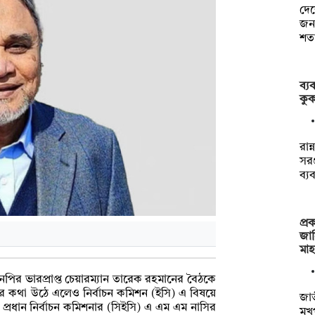
দেশ
জনগ
শত
ব্য
কুক
রান
সরঞ
ব্য
প্র
জা
মা
বিএনপির ভারপ্রাপ্ত চেয়ারম্যান তারেক রহমানের বৈঠকে
র কথা উঠে এলেও নির্বাচন কমিশন (ইসি) এ বিষয়ে
জাত
্রধান নির্বাচন কমিশনার (সিইসি) এ এম এম নাসির
মুখ