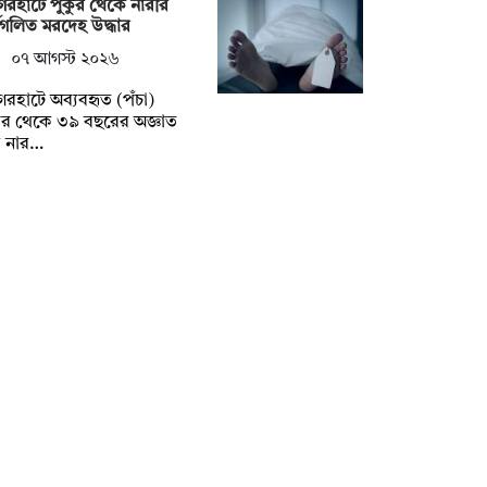
েরহাটে পুকুর থেকে নারীর
ধগলিত মরদেহ উদ্ধার
০৭ আগস্ট ২০২৬
েরহাটে অব্যবহৃত (পঁচা)
ুর থেকে ৩৯ বছরের অজ্ঞাত
 নার…