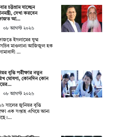
বার চট্টগ্রাম যাচ্ছেন
ধানমন্ত্রী, দেখা করবেন
ফাজত আ…
০৮ আগস্ট ২০২৬
াজতে ইসলামের যুগ্ম
াসচিব মাওলানা আজিজুল হক
লামাবাদী …
িয়র বৃৃত্তি পরীক্ষার নতুন
রিখ ঘোষণা, কোনদিন কোন
ষয়ের…
০৮ আগস্ট ২০২৬
৬ সালের জুনিয়র বৃত্তি
ক্ষা এক সপ্তাহ এগিয়ে আনা
েছে।…