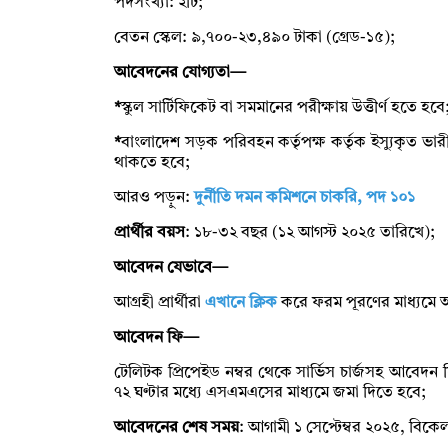
পদসংখ্যা: ২টি;
বেতন স্কেল: ৯,৭০০-২৩,৪৯০ টাকা (গ্রেড-১৫);
আবেদনের যোগ্যতা—
*
স্কুল সার্টিফিকেট বা সমমানের পরীক্ষায় উত্তীর্ণ হতে হবে
*
বাংলাদেশ সড়ক পরিবহন কর্তৃপক্ষ কর্তৃক ইস্যুকৃত ভার
থাকতে হবে;
আরও পড়ুন:
দুর্নীতি দমন কমিশনে চাকরি, পদ ১০১
প্রার্থীর বয়স
: ১৮-৩২ বছর (১২ আগস্ট ২০২৫ তারিখে);
আবেদন যেভাবে—
আগ্রহী প্রার্থীরা
এখানে ক্লিক
করে ফরম পূরণের মাধ্যমে
আবেদন ফি—
টেলিটক প্রিপেইড নম্বর থেকে সার্ভিস চার্জসহ আবে
৭২ ঘণ্টার মধ্যে এসএমএসের মাধ্যমে জমা দিতে হবে;
আবেদনের শেষ সময়
: আগামী ১ সেপ্টেম্বর ২০২৫, বিকে