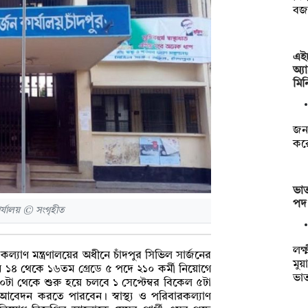
বজা
এই
অ্য
মিন
জনব
করে
ভাত
পদ 
র্যালয় © সংগৃহীত
লক্
রকল্যাণ মন্ত্রণালয়ের অধীনে চাঁদপুর সিভিল সার্জনের
মুয়
্রতিষ্ঠানে ১৪ থেকে ১৬তম গ্রেডে ৫ পদে ২১০ কর্মী নিয়োগে
ভা
০টা থেকে শুরু হয়ে চলবে ১ সেপ্টেম্বর বিকেল ৫টা
ারা আবেদন করতে পারবেন। স্বাস্থ্য ও পরিবারকল্যাণ