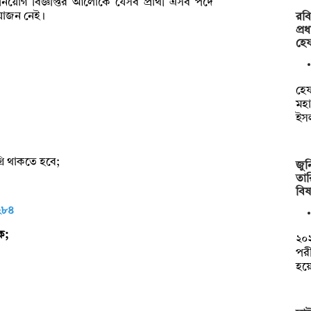
র নিয়োগ বিজ্ঞপ্তির আলোকে যেসব প্রার্থী এসব পদে
়োজন নেই।
রবি
প্র
হে
হেফ
মহ
ইস
রি থাকতে হবে;
জুন
তা
বি
 ২৮৪
ক;
২০২
পরী
হয়