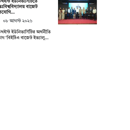
থইস্ট ইউনিভার্সিটিতে
তঃবিশ্ববিদ্যালয় বাজেট
তিযোগি…
০৮ আগস্ট ২০২৬
থইস্ট ইউনিভার্সিটির অর্থনীতি
াগ ‘বিইটিএ বাজেট ইভ্যালু…