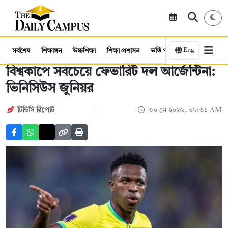
Eng
সর্বশেষ
শিক্ষাঙ্গন
উচ্চশিক্ষা
শিক্ষা প্রশাসন
ভর্তি পরীক্ষা
কর্মসংস্থান
বিশ্বকাপে সবচেয়ে ফেভারিট দল আর্জেন্টিনা:
ভিনিসিউস জুনিয়র
টিডিসি রিপোর্ট
৩০ মে ২০২৬, ০৮:৩১ AM