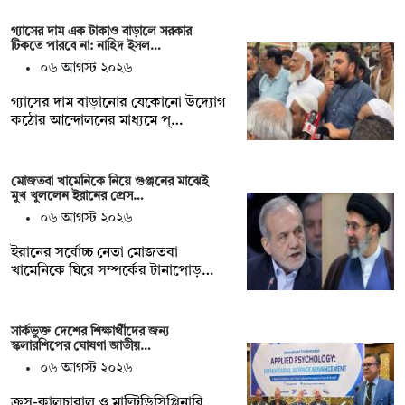
গ্যাসের দাম এক টাকাও বাড়ালে সরকার
টিকতে পারবে না: নাহিদ ইসল…
০৬ আগস্ট ২০২৬
গ্যাসের দাম বাড়ানোর যেকোনো উদ্যোগ
কঠোর আন্দোলনের মাধ্যমে প্…
মোজতবা খামেনিকে নিয়ে গুঞ্জনের মাঝেই
মুখ খুললেন ইরানের প্রেস…
০৬ আগস্ট ২০২৬
ইরানের সর্বোচ্চ নেতা মোজতবা
খামেনিকে ঘিরে সম্পর্কের টানাপোড়…
সার্কভুক্ত দেশের শিক্ষার্থীদের জন্য
স্কলারশিপের ঘোষণা জাতীয়…
০৬ আগস্ট ২০২৬
ক্রস-কালচারাল ও মাল্টিডিসিপ্লিনারি