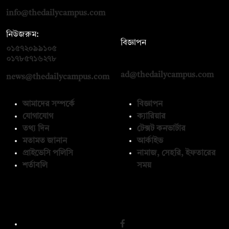
info@thedailycampus.com
নিউজরুম:
বিজ্ঞাপন
০১৫৭২০৯৯১০৫
,
০১৭১২১৩৬৫৯৩
০১৭৮৫৭১৬২৭৮
ad@thedailycampus.com
news@thedailycampus.com
আমাদের সম্পর্কে
বিজ্ঞাপন
যোগাযোগ
ক্যারিয়ার
তথ্য দিন
টেক্সট কনভার্টার
মতামত জানান
আর্কাইভ
প্রাইভেসি পলিসি
নামাজ, সেহরি, ইফতারের
শর্তাবলি
সময়
অনুসরণ করুন