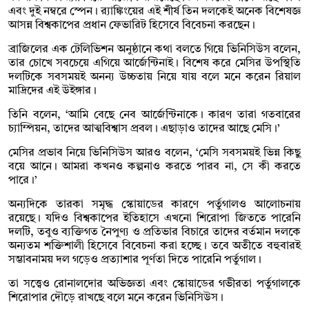
এবং দুই নম্বরে স্পেন। র‌্যাঙ্কিংয়ের এই শীর্ষ তিন দলকেই অনেক বিশেষজ্ঞ
আসন্ন বিশ্বকাপের প্রধান ফেভারিট হিসেবে বিবেচনা করছেন।
ব্রাজিলের এক টেলিভিশন অনুষ্ঠানে কথা বলতে গিয়ে ভিনিসিউস বলেন,
তার চোখে সবচেয়ে এগিয়ে আর্জেন্টিনাই। বিশেষ করে মেসির উপস্থিতি
দলটিকে সবসময়ই অনন্য উচ্চতায় নিয়ে যায় বলে মনে করেন রিয়াল
মাদ্রিদের এই উইঙ্গার।
তিনি বলেন, ‘আমি বেছে নেব আর্জেন্টিনাকে। কারণ তারা গতবারের
চ্যাম্পিয়ন, তাদের আত্মবিশ্বাস প্রবল। এছাড়াও তাদের আছে মেসি।’
মেসির প্রভাব নিয়ে ভিনিসিউস আরও বলেন, ‘মেসি সবসময়ই ভিন্ন কিছু
বয়ে আনে। আমরা কখনও কল্পনাও করতে পারব না, সে কী করতে
পারে।’
অন্যদিকে তারকা সমৃদ্ধ স্কোয়াডের কারণে পর্তুগালও আলোচনায়
রয়েছে। যদিও বিশ্বকাপের ইতিহাসে এখনো শিরোপা জিততে পারেনি
দলটি, তবুও ব্যক্তিগত নৈপুণ্য ও প্রতিভার বিচারে তাদের বর্তমান দলকে
অন্যতম শক্তিশালী হিসেবে বিবেচনা করা হচ্ছে। তবে অতীতে বহুবারই
সম্ভাবনাময় দল গড়েও প্রত্যাশার পূর্ণতা দিতে পারেনি পর্তুগাল।
তা সত্ত্বেও রোনালদোর অভিজ্ঞতা এবং স্কোয়াডের গভীরতা পর্তুগালকে
শিরোপার দৌড়ে রাখছে বলে মনে করেন ভিনিসিউস।