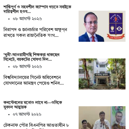
শান্তিপূর্ণ ও সহনশীল ক্যাম্পাস গড়তে সবাইকে
দায়িত্বশীল হওয…
০৮ আগস্ট ২০২৬
নিরাপদ ও জ্ঞানচর্চার পরিবেশ অক্ষুণ্ন
রাখতে সকল রাজনৈতিক সংগ…
‘খুনী’-আওয়ামীপন্থি শিক্ষকরা থাকছেন
সিনেটে, বয়কটের ঘোষণা দিল…
০৮ আগস্ট ২০২৬
বিশ্ববিদ্যালয়ের সিনেট অধিবেশনে
যোগদানের আমন্ত্রণ পেয়েও শনিব…
কনস্টেবলের মতোও লাগে না—ওসিকে
যুবদল আহ্বায়ক
০৭ আগস্ট ২০২৬
টেকনাফ পৌর বিএনপির আওতাধীন ৮