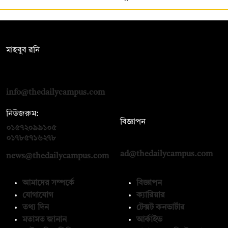
সম্পাদক:
মাহবুব রনি
দ্য ডেইলি ক্যাম্পাস, দ্বিতীয় তলা, হাসান হোল্ডিংস, ৫২/১ নিউ ইস্কাটন
রোড, ঢাকা ১০০০
info@thedailycampus.com
নিউজরুম:
বিজ্ঞাপন
০১৫৭২০৯৯১০৫
,
০১৭১২১৩৬৫৯৩
০১৭৮৫৭১৬২৭৮
ad@thedailycampus.com
news@thedailycampus.com
আমাদের সম্পর্কে
বিজ্ঞাপন
যোগাযোগ
ক্যারিয়ার
তথ্য দিন
টেক্সট কনভার্টার
মতামত জানান
আর্কাইভ