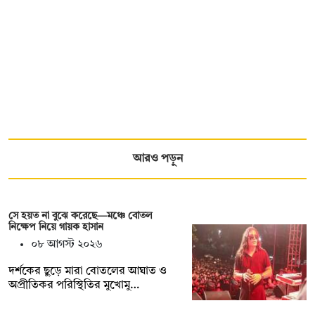
আরও পড়ুন
সে হয়ত না ‍বুঝে করেছে—মঞ্চে বোতল
নিক্ষেপ নিয়ে গায়ক হাসান
০৮ আগস্ট ২০২৬
দর্শকের ছুড়ে মারা বোতলের আঘাত ও
অপ্রীতিকর পরিস্থিতির মুখোমু…