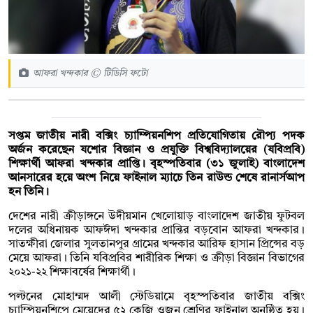
আফরা খন্দকার © টিডিসি ফটো
সপ্তম জাতীয় নারী বক্সিং চ্যাম্পিয়নশিপ প্রতিযোগিতায় রৌপ্য পদক
অর্জন করেছেন যশোর বিজ্ঞান ও প্রযুক্তি বিশ্ববিদ্যালয়ের (যবিপ্রবি)
শিক্ষার্থী আফরা খন্দকার প্রাপ্তি। বৃহস্পতিবার (৩১ জুলাই) বাংলাদেশ
আনসারের হয়ে অংশ নিয়ে ফাইনাল ম্যাচে তিন রাউন্ড শেষে রানার্সআপ
হন তিনি।
দেশের নারী ক্রীড়াঙ্গনে উদীয়মান খেলোয়াড় বাংলাদেশ জাতীয় ফুটবল
দলের অধিনায়ক আফঈদা খন্দকার প্রান্তির বড়বোন আফরা খন্দকার।
সাতক্ষীরা জেলার সুলতানপুর গ্রামের খন্দকার আরিফ হাসান প্রিন্সের বড়
মেয়ে আফরা। তিনি যবিপ্রবির শারীরিক শিক্ষা ও ক্রীড়া বিজ্ঞান বিভাগের
২০২১-২২ শিক্ষাবর্ষের শিক্ষার্থী।
পল্টনের মোহাম্মদ আলী স্টেডিয়ামে বৃহস্পতিবার জাতীয় বক্সিং
চ্যাম্পিয়নশিপে মেয়েদের ৫২ কেজি ওজন শ্রেণির ফাইনাল অনুষ্ঠিত হয়।