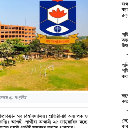
জগন
ক্য
রক
পরি
অজ্
উদ্
পুল
পরি
কর
স্ব
যালয়ে © সংগৃহীত
কত
রতিষ্ঠান গণ বিশ্ববিদ্যালয়। প্রতিষ্ঠানটি অধ্যাপক ও
দে
তি। আগ্রহী প্রার্থীরা আগামী ২৫ জানুয়ারির মধ্যে
ব্য