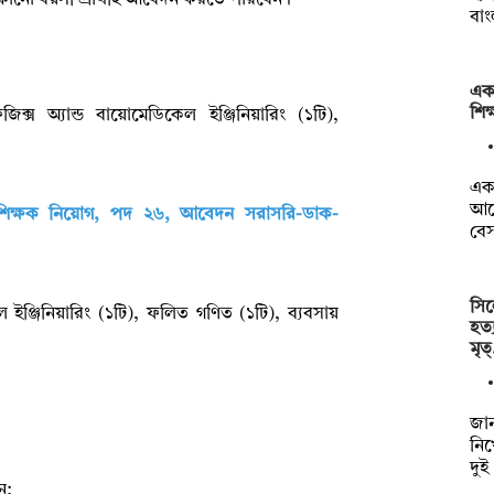
ো বয়সী প্রার্থীই আবেদন করতে পারবেন।
বা
একা
শিক
ক্স অ্যান্ড বায়োমেডিকেল ইঞ্জিনিয়ারিং (১টি),
একা
আবে
ে শিক্ষক নিয়োগ, পদ ২৬, আবেদন সরাসরি-ডাক-
বে
সিল
 ইঞ্জিনিয়ারিং (১টি), ফলিত গণিত (১টি), ব্যবসায়
হত্
মৃত
জান
নিখ
দুই
ন;