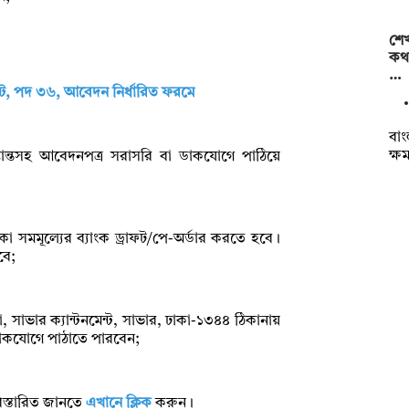
শেখ
কথা
…
ুয়েট, পদ ৩৬, আবেদন নির্ধারিত ফরমে
বাং
ক্ষ
ৃত্তান্তসহ আবেদনপত্র সরাসরি বা ডাকযোগে পাঠিয়ে
া সমমূল্যের ব্যাংক ড্রাফট/পে-অর্ডার করতে হবে।
বে;
য়া, সাভার ক্যান্টনমেন্ট, সাভার, ঢাকা-১৩৪৪ ঠিকানায়
াকযোগে পাঠাতে পারবেন;
িস্তারিত জানতে
এখানে ক্লিক
করুন।