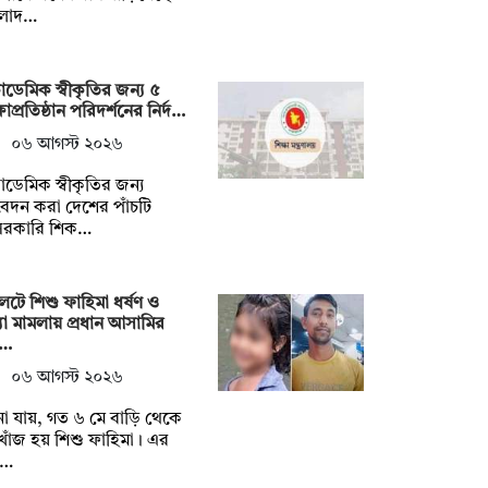
ংলাদ…
ডেমিক স্বীকৃতির জন্য ৫
্ষাপ্রতিষ্ঠান পরিদর্শনের নির্দ…
০৬ আগস্ট ২০২৬
ডেমিক স্বীকৃতির জন্য
দন করা দেশের পাঁচটি
সরকারি শিক…
েটে শিশু ফাহিমা ধর্ষণ ও
যা মামলায় প্রধান আসামির
্…
০৬ আগস্ট ২০২৬
া যায়, গত ৬ মে বাড়ি থেকে
োঁজ হয় শিশু ফাহিমা। এর
 …