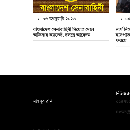
০৬ জানুয়ারি ২০২৬
০৫
বাংলাদেশ সেনাবাহিনী নিয়োগ দেবে
নার্স নি
অফিসার ক্যাডেট, চলছে আবেদন
হাসপাত
ফরমে
সম্পাদক:
নিউজরু
মাহবুব রনি
০১৫৭২
দ্য ডেইলি ক্যাম্পাস, দ্বিতীয় তলা, হাসান
news@
হোল্ডিংস, ৫২/১ নিউ ইস্কাটন রোড, ঢাকা
১০০০