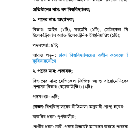
সরাসরি অথবা ডাকযোগে আবেদন করতে পারবেন। যেকোন
প্রতিষ্ঠানের নাম: গণ বিশ্ববিদ্যালয়;
১. পদের নাম: অধ্যাপক;
বিভাগ: আইন (১টি), ফার্মেসি (১টি), মেডিকেল ফিজি
ইলেকট্রিক্যাল অ্যান্ড ইলেকট্রনিক ইঞ্জিনিয়ারিং (১টি);
পদসংখ্যা: ৪টি;
আরও পড়ুন:
ঢাকা বিশ্ববিদ্যালয়ের অধীন কলেজ
কুরিয়ারযোগে
২. পদের নাম: প্রভাষক;
বিভাগের নাম: মেডিকেল ফিজিক্স অ্যান্ড বায়োমেডিকেল
প্রশাসন বিভাগ (অ্যাকাউন্টিং) (১টি);
পদসংখ্যা: ৩টি;
বেতন
: বিশ্ববিদ্যালয়ের নীতিমালা অনুযায়ী প্রাপ্য হবেন;
চাকরির ধরন: পূর্ণকালীন;
প্রার্থীর ধরন: নারী-পুরুষ উভয়েই আবেদন করতে পারবে