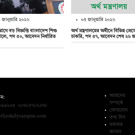
০৫ জানুয়ারি ২০২৬
 জানুয়ারি ২০২৬
অর্থ মন্ত্রণালয়ের অধীনে বিভিন্ন গ্রেড
য়োগে বড় বিজ্ঞপ্তি বাংলাদেশ শিশু
চাকরি, পদ ৫৭, আবেদন শেষ ২৬ জা
ালে, পদ ৫০, আবেদন নির্ধারিত
আমাদের
ম:
সম্পর্কে
০৯৯১০৫
,
০১৭৮৫৭১৬২৭৮
যোগাযোগ
thedailycampus.com
তথ্য দিন
মতামত
জানান