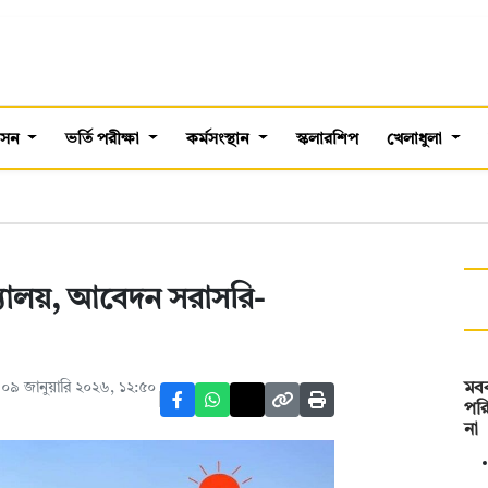
শাসন
ভর্তি পরীক্ষা
কর্মসংস্থান
স্কলারশিপ
খেলাধুলা
দ্যালয়, আবেদন সরাসরি-
০৯ জানুয়ারি ২০২৬, ১২:৫০
মবব
পরি
না