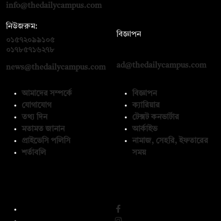
info@thedailycampus.com
নিউজরুম:
বিজ্ঞাপন
০১৫৭২০৯৯১০৫
,
০১৭১২১৩৬৫৯৩
০১৭৮৫৭১৬২৭৮
ad@thedailycampus.com
news@thedailycampus.com
আমাদের সম্পর্কে
বিজ্ঞাপন
যোগাযোগ
ক্যারিয়ার
তথ্য দিন
টেক্সট কনভার্টার
মতামত জানান
আর্কাইভ
প্রাইভেসি পলিসি
নামাজ, সেহরি, ইফতারের
শর্তাবলি
সময়
অনুসরণ করুন