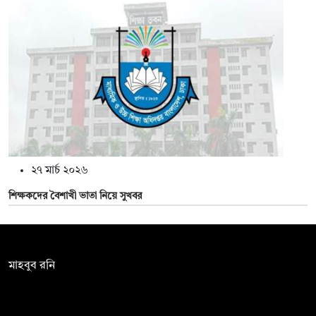
২৭ মার্চ ২০২৬
শিক্ষকদের বৈশাখী ভাতা নিয়ে সুখবর
সম্পাদক:
মাহবুব রনি
দ্য ডেইলি ক্যাম্পাস, দ্বিতীয় তলা, হাসান হোল্ডিংস, ৫২/১ নিউ ইস্কাটন
রোড, ঢাকা ১০০০