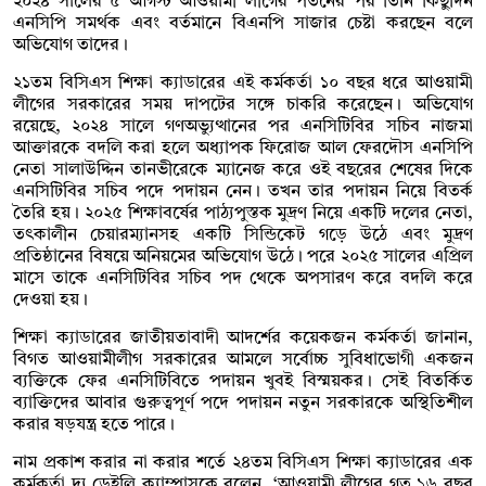
২০২৪ সালের ৫ আগস্ট আওয়ামী লীগের পতনের পর তিনি কিছুদিন
এনসিপি সমর্থক এবং বর্তমানে বিএনপি সাজার চেষ্টা করছেন বলে
অভিযোগ তাদের।
২১তম বিসিএস শিক্ষা ক্যাডারের এই কর্মকর্তা ১০ বছর ধরে আওয়ামী
লীগের সরকারের সময় দাপটের সঙ্গে চাকরি করেছেন। অভিযোগ
রয়েছে, ২০২৪ সালে গণঅভ্যুত্থানের পর এনসিটিবির সচিব নাজমা
আক্তারকে বদলি করা হলে অধ্যাপক ফিরোজ আল ফেরদৌস এনসিপি
নেতা সালাউদ্দিন তানভীরেকে ম্যানেজ করে ওই বছরের শেষের দিকে
এনসিটিবির সচিব পদে পদায়ন নেন। তখন তার পদায়ন নিয়ে বিতর্ক
তৈরি হয়। ২০২৫ শিক্ষাবর্ষের পাঠ্যপুস্তক মুদ্রণ নিয়ে একটি দলের নেতা,
তৎকালীন চেয়ারম্যানসহ একটি সিন্ডিকেট গড়ে উঠে এবং মুদ্রণ
প্রতিষ্ঠানের বিষয়ে অনিয়মের অভিযোগ উঠে। পরে ২০২৫ সালের এপ্রিল
মাসে তাকে এনসিটিবির সচিব পদ থেকে অপসারণ করে বদলি করে
দেওয়া হয়।
শিক্ষা ক্যাডারের জাতীয়তাবাদী আদর্শের কয়েকজন কর্মকর্তা জানান,
বিগত আওয়ামীলীগ সরকারের আমলে সর্বোচ্চ সুবিধাভোগী একজন
ব্যক্তিকে ফের এনসিটিবিতে পদায়ন খুবই বিস্ময়কর। সেই বিতর্কিত
ব্যাক্তিদের আবার গুরুত্বপূর্ণ পদে পদায়ন নতুন সরকারকে অস্থিতিশীল
করার ষড়যন্ত্র হতে পারে।
নাম প্রকাশ করার না করার শর্তে ২৪তম বিসিএস শিক্ষা ক্যাডারের এক
কর্মকর্তা দ্য ডেইলি ক্যাম্পাসকে বলেন, ‘আওয়ামী লীগের গত ১৬ বছর