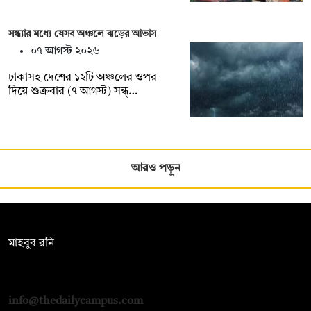
সন্ধ্যার মধ্যে যেসব অঞ্চলে ঝড়ের আভাস
০৭ আগস্ট ২০২৬
ঢাকাসহ দেশের ১২টি অঞ্চলের ওপর
দিয়ে শুক্রবার (৭ আগস্ট) সন্ধ্…
আরও পড়ুন
সম্পাদক:
মাহবুব রনি
দ্য ডেইলি ক্যাম্পাস, দ্বিতীয় তলা, হাসান হোল্ডিংস, ৫২/১ নিউ ইস্কাটন
রোড, ঢাকা ১০০০
info@thedailycampus.com