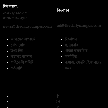
নিউজরুম:
বিজ্ঞাপন
০১৫৭২০৯৯১০৫
,
০১৭১২১৩৬৫৯৩
০১৭৮৫৭১৬২৭৮
ad@thedailycampus.com
news@thedailycampus.com
আমাদের সম্পর্কে
বিজ্ঞাপন
যোগাযোগ
ক্যারিয়ার
তথ্য দিন
টেক্সট কনভার্টার
মতামত জানান
আর্কাইভ
প্রাইভেসি পলিসি
নামাজ, সেহরি, ইফতারের
শর্তাবলি
সময়
অনুসরণ করুন