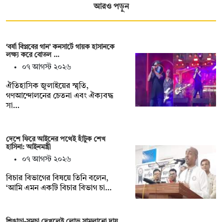
আরও পড়ুন
‘বর্ষা বিপ্লবের গান’ কনসার্টে গায়ক হাসানকে
লক্ষ্য করে বোতল …
০৭ আগস্ট ২০২৬
ঐতিহাসিক জুলাইয়ের স্মৃতি,
গণআন্দোলনের চেতনা এবং ঐক্যবদ্ধ
সা…
দেশে ফিরে আইনের পথেই হাঁটুক শেখ
হাসিনা: আইনমন্ত্রী
০৭ আগস্ট ২০২৬
বিচার বিভাগের বিষয়ে তিনি বলেন,
‘আমি এমন একটি বিচার বিভাগ চা…
শিঙাড়া-সমুচা দেখলেই লোভ সামলানো দায়,