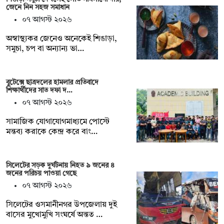
জেনে নিন সহজ সমাধান
০৭ আগস্ট ২০২৬
অস্বাস্থ্যকর জেনেও অনেকেই শিঙাড়া,
সমুচা, চপ বা অন্যান্য ভা…
বুটেক্সে ছাত্রদলের হামলার প্রতিবাদে
শিক্ষার্থীদের সাত দফা দ…
০৭ আগস্ট ২০২৬
সামাজিক যোগাযোগমাধ্যমে পোস্টে
মন্তব্য করাকে কেন্দ্র করে বাং…
সিলেটের সড়ক দুর্ঘটনায় নিহত ৯ জনের ৪
জনের পরিচয় পাওয়া গেছে
০৭ আগস্ট ২০২৬
সিলেটের ওসমানীনগর উপজেলায় দুই
বাসের মুখোমুখি সংঘর্ষে অন্তত …