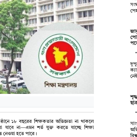
সংঘ
পে
জাদ
পোশ
পড়
দুপ
ক্য
নে
শৃঙ
ছা
রতিষ্ঠানে ১৮ বছরের শিক্ষকতার অভিজ্ঞতা না থাকলে
সাং
ওয়া যাবে না—এমন শর্ত যুক্ত করতে যাচ্ছে শিক্ষা
অভি
ান্ত নেওয়া হতে পারে।
বিশ