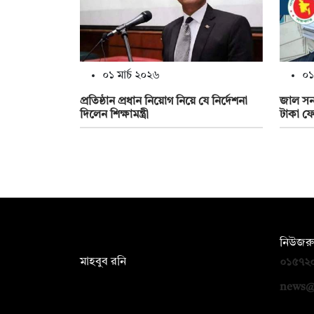
০১ মার্চ ২০২৬
০১
প্রতিষ্ঠান প্রধান নিয়োগ নিয়ে যে নির্দেশনা
জাল সনদ
দিলেন শিক্ষামন্ত্রী
টাকা ফ
সম্পাদক:
নিউজরু
মাহবুব রনি
০১৫৭২
দ্য ডেইলি ক্যাম্পাস, দ্বিতীয় তলা, হাসান
news@
হোল্ডিংস, ৫২/১ নিউ ইস্কাটন রোড, ঢাকা
১০০০