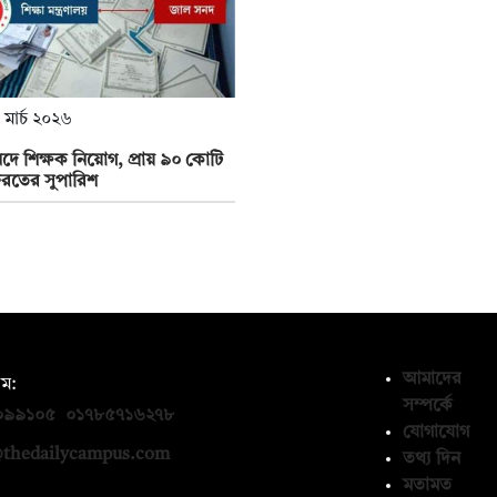
 মার্চ ২০২৬
ে শিক্ষক নিয়োগ, প্রায় ৯০ কোটি
েরতের সুপারিশ
আমাদের
ম:
সম্পর্কে
০৯৯১০৫
,
০১৭৮৫৭১৬২৭৮
যোগাযোগ
thedailycampus.com
তথ্য দিন
মতামত