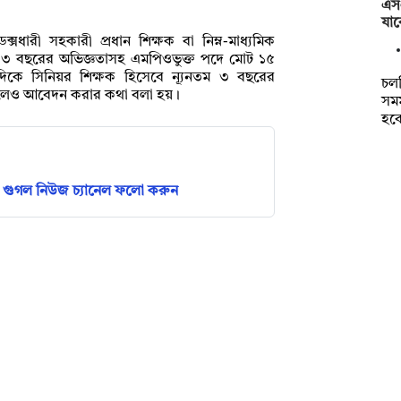
এস
যাব
ক্সধারী সহকারী প্রধান শিক্ষক বা নিম্ন-মাধ্যমিক
ূনতম ৩ বছরের অভিজ্ঞতাসহ এমপিওভুক্ত পদে মোট ১৫
িকে সিনিয়র শিক্ষক হিসেবে ন্যূনতম ৩ বছরের
চল
াকলেও আবেদন করার কথা বলা হয়।
সমম
হব
গুগল নিউজ চ্যানেল ফলো করুন