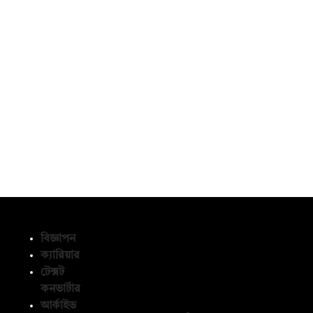
বিজ্ঞাপন
ক্যারিয়ার
টেক্সট
অনুসরণ করুন
কনভার্টার
আর্কাইভ