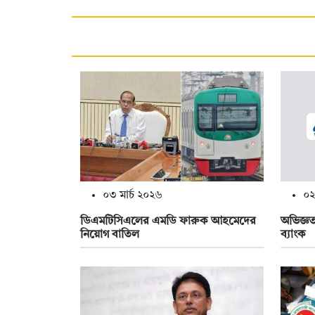
০৩ মার্চ ২০২৬
০২
ডিএমটিসিএলের এমডি ফারুক আহমেদের
অভিজ্ঞত
নিয়োগ বাতিল
ব্যাংক