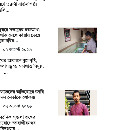
র্ষে তরুণী বাউলশিল্পী
হলি…
ুঘরে সন্তানের রক্তমাখা
াক দেখে কান্নায় ভেঙে
েন চবির…
০৭ আগস্ট ২০২৬
ুরের আকাশে ঝুম বৃষ্টি,
াম্পাসজুড়ে কোথাও বিদ্যুৎ
ই। …
্খলাভঙ্গের অভিযোগে জাবি
ত্রদল নেতাকে শোকজ
০৭ আগস্ট ২০২৬
গঠনিক শৃঙ্খলা ভঙ্গের
যোগে জাহাঙ্গীরনগর
্ববিদ্যালয়…