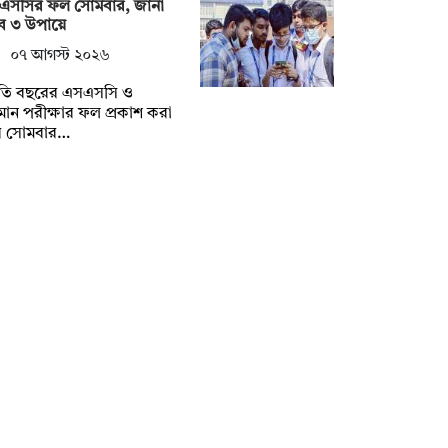
এসসির ফল সোমবার, জানা
ে ৩ উপায়ে
০৭ আগস্ট ২০২৬
তি বছরের এসএসসি ও
ান পরীক্ষার ফল প্রকাশ করা
ে সোমবার…