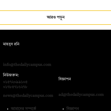
আরও পড়ুন
সম্পাদক:
মাহবুব রনি
দ্য ডেইলি ক্যাম্পাস, দ্বিতীয় তলা, হাসান হোল্ডিংস, ৫২/১ নিউ ইস্কাটন
রোড, ঢাকা ১০০০
info@thedailycampus.com
নিউজরুম:
বিজ্ঞাপন
০১৫৭২০৯৯১০৫
,
০১৭১২১৩৬৫৯৩
০১৭৮৫৭১৬২৭৮
ad@thedailycampus.com
news@thedailycampus.com
আমাদের সম্পর্কে
বিজ্ঞাপন