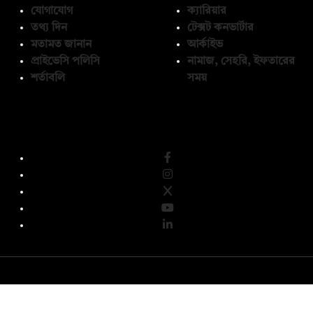
যোগাযোগ
ক্যারিয়ার
তথ্য দিন
টেক্সট কনভার্টার
মতামত জানান
আর্কাইভ
প্রাইভেসি পলিসি
নামাজ, সেহরি, ইফতারের
শর্তাবলি
সময়
অনুসরণ করুন
© কপিরাইট 2026, দ্য ডেইলি ক্যাম্পাস লিমিটেড