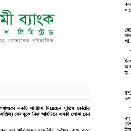
কমা
খা
মেয়
লন্
পা
ইসল
আব
ছা
দুপ
৬০
ধ্যমে একটি স্ট্যাটাস দিয়েছেন সুপ্রিম কোর্টের
 এপ্রিল) ফেসবুকে নিজ আইডিতে একটি পোস্ট দেন
দুপ
জেল
উত্
ংকের মূল মালিকদের ভয়-ভীতি দেখিয়ে বাধ্য করে