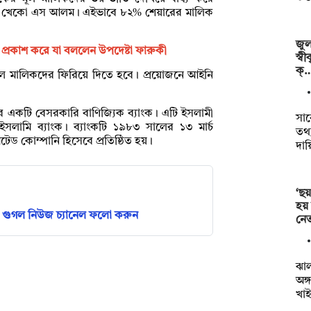
্যাংক খেকো এস আলম। এইভাবে ৮২% শেয়ারের মালিক
জুল
খ প্রকাশ করে যা বললেন উপদেষ্টা ফারুকী
স্ব
ক্
ূল মালিকদের ফিরিয়ে দিতে হবে। প্রয়োজনে আইনি
ের একটি বেসরকারি বাণিজ্যিক ব্যাংক। এটি ইসলামী
সা
ইসলামি ব্যাংক। ব্যাংকটি ১৯৮৩ সালের ১৩ মার্চ
তথ্য
 কোম্পানি হিসেবে প্রতিষ্ঠিত হয়।
দায়
‘ছয়
হয়
গুগল নিউজ চ্যানেল ফলো করুন
নেত
ঝা
অঙ্
খাই