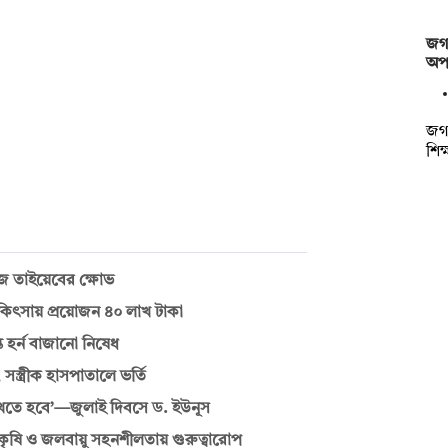
জগন
অপস
জগন
শিক
ইজ তাইয়েবের ক্ষোভ
চিকিৎসায় প্রয়োজন ৪০ লাখ টাকা
 হর্ন বাজানো নিষেধ
্ত্রীক হাসপাতালে ভর্তি
রাখতে হবে’—জুলাই দিবসে ড. ইউনূস
, কৃষি ও জলবায়ু সহনশীলতায় গুরুত্বারোপ