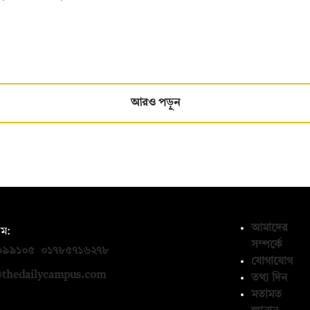
আরও পড়ুন
আমাদের
ম:
সম্পর্কে
০৯৯১০৫
,
০১৭৮৫৭১৬২৭৮
যোগাযোগ
thedailycampus.com
তথ্য দিন
মতামত