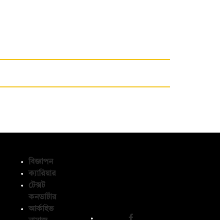
বিজ্ঞাপন
ক্যারিয়ার
টেক্সট
অনুসরণ করুন
কনভার্টার
আর্কাইভ