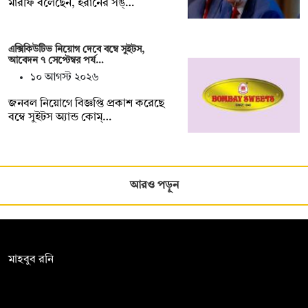
মারফি বলেছেন, ইরানের সঙ্…
এক্সিকিউটিভ নিয়োগ দেবে বম্বে সুইটস,
আবেদন ৭ সেপ্টেম্বর পর্য…
১০ আগস্ট ২০২৬
জনবল নিয়োগে বিজ্ঞপ্তি প্রকাশ করেছে
বম্বে সুইটস অ্যান্ড কোম্…
আরও পড়ুন
সম্পাদক:
মাহবুব রনি
দ্য ডেইলি ক্যাম্পাস, দ্বিতীয় তলা, হাসান হোল্ডিংস, ৫২/১ নিউ ইস্কাটন
রোড, ঢাকা ১০০০