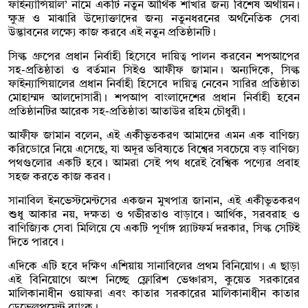
ফাইন্যান্সিয়াল’ নামে একটি নতুন আর্থিক শাখার জন্য বিশেষ অর্থায়ন।
ক্ষুদ্র ও মাঝারি উদ্যোক্তাদের জন্য নতুনধরনের অর্থনৈতিক সেবা
উদ্ভাবনের লক্ষ্যে কাজ করবে এই নতুন প্রতিষ্ঠানটি।
সিল্ক গ্রুপের প্রধান নির্বাহী হিসেবে দায়িত্ব পালন করবেন শপআপের
সহ-প্রতিষ্ঠাতা ও বর্তমান সিইও আফীফ জামান। অন্যদিকে, সিল্ক
ফাইন্যান্সিয়ালের প্রধান নির্বাহী হিসেবে দায়িত্ব নেবেন সারির প্রতিষ্ঠাতা
মোহাম্মদ আলদোসারী। শপআপ বাংলাদেশের প্রধান নির্বাহী হবেন
প্রতিষ্ঠানটির আরেক সহ-প্রতিষ্ঠাতা আতাউর রহিম চৌধুরী।
আফীফ জামান বলেন, এই একীভূতকরণ আমাদের এমন এক বাণিজ্য
করিডোরে নিয়ে এসেছে, যা অদূর ভবিষ্যতে বিশ্বের সবচেয়ে বড় বাণিজ্য
পথগুলোর একটি হবে। আমরা সেই পথ ধরেই বৈশ্বিক পণ্যের প্রবাহ
সহজ করতে কাজ করব।
সানাবিল ইনভেস্টমেন্টসের একজন মুখপাত্র জানান, এই একীভূতকরণ
শুধু আকার নয়, দক্ষতা ও গভীরতাও বাড়াবে। আর্থিক, সরবরাহ ও
বাণিজ্যিক সেবা মিলিয়ে যে একটি পূর্ণাঙ্গ প্ল্যাটফর্ম দরকার, সিল্ক সেটিই
দিতে পারবে।
এদিকে এটি হবে দক্ষিণ এশিয়ায় সানাবিলের প্রথম বিনিয়োগ। এ ছাড়া
এই বিনিয়োগে অংশ নিচ্ছে ফ্লোরিশ ভেঞ্চারস, কুয়েত সরকারের
মালিকানাধীন ওয়াফরা এবং কাতার সরকারের মালিকানাধীন কাতার