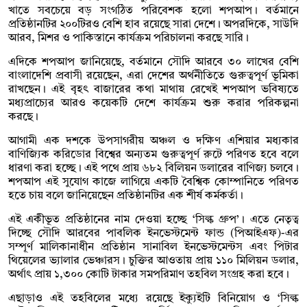
খাতে সবচেয়ে বড় সংগঠিত পরিবেশক হলো শপআপ। বর্তমানে
প্রতিষ্ঠানটির ২০০টিরও বেশি হাব রয়েছে সারা দেশে। অপরদিকে, সাউদি
আরব, মিশর ও পাকিস্তানে কার্যক্রম পরিচালনা করছে সারি।
এদিকে শপআপ জানিয়েছে, বর্তমানে সৌদি আরবে ৩০ লাখের বেশি
বাংলাদেশি প্রবাসী রয়েছেন, এরা দেশের অর্থনীতিতে গুরুত্বপূর্ণ ভূমিকা
রাখছেন। এই বৃহৎ বাজারের কথা মাথায় রেখেই শপআপ ভবিষ্যতে
মধ্যপ্রাচ্যের আরও কয়েকটি দেশে কার্যক্রম শুরু করার পরিকল্পনা
করছে।
আগামী এক দশকে উপসাগরীয় অঞ্চল ও দক্ষিণ এশিয়ার মধ্যকার
বাণিজ্যিক করিডোর বিশ্বের অন্যতম গুরুত্বপূর্ণ রুটে পরিণত হবে বলে
ধারণা করা হচ্ছে। এই পথে প্রায় ৬৮২ বিলিয়ন ডলারের বাণিজ্য চলবে।
শপআপ এই সুযোগ কাজে লাগিয়ে একটি বৈশ্বিক কোম্পানিতে পরিণত
হতে চায় বলে জানিয়েছেন প্রতিষ্ঠানটির এক শীর্ষ কর্মকর্তা।
এই একীভূত প্রতিষ্ঠানের নাম দেওয়া হচ্ছে ‘সিল্ক গ্রুপ’। এতে নেতৃত্ব
দিচ্ছে সৌদি আরবের পাবলিক ইনভেস্টমেন্ট ফান্ড (পিআইএফ)-এর
সম্পূর্ণ মালিকানাধীন প্রতিষ্ঠান সানাবিল ইনভেস্টমেন্টস এবং পিটার
থিয়েলের ভ্যালার ভেঞ্চারস। চুক্তির আওতায় প্রায় ১১০ মিলিয়ন ডলার,
অর্থাৎ প্রায় ১,৩০০ কোটি টাকার সমপরিমাণ তহবিল সংগ্রহ করা হবে।
এছাড়াও এই তহবিলের মধ্যে রয়েছে ইক্যুইটি বিনিয়োগ ও ‘সিল্ক