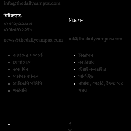
info@thedailycampus.com
নিউজরুম:
বিজ্ঞাপন
০১৫৭২০৯৯১০৫
,
০১৭১২১৩৬৫৯৩
০১৭৮৫৭১৬২৭৮
ad@thedailycampus.com
news@thedailycampus.com
আমাদের সম্পর্কে
বিজ্ঞাপন
যোগাযোগ
ক্যারিয়ার
তথ্য দিন
টেক্সট কনভার্টার
মতামত জানান
আর্কাইভ
প্রাইভেসি পলিসি
নামাজ, সেহরি, ইফতারের
শর্তাবলি
সময়
অনুসরণ করুন