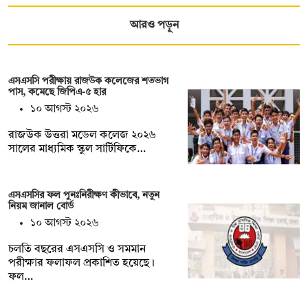
আরও পড়ুন
এসএসসি পরীক্ষায় রাজউক কলেজের শতভাগ
পাস, কমেছে জিপিএ-৫ হার
১০ আগস্ট ২০২৬
রাজউক উত্তরা মডেল কলেজ ২০২৬
সালের মাধ্যমিক স্কুল সার্টিফিকে…
এসএসসির ফল পুনঃনিরীক্ষণ কীভাবে, নতুন
নিয়ম জানাল বোর্ড
১০ আগস্ট ২০২৬
চলতি বছরের এসএসসি ও সমমান
পরীক্ষার ফলাফল প্রকাশিত হয়েছে।
ফল…