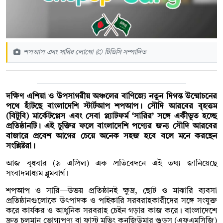
শপআপ এবং সারির লোগো © টিডিসি সম্পাদিত
দক্ষিণ এশিয়া ও উপসাগরীয় অঞ্চলের বাণিজ্যে নতুন দিগন্ত উন্মোচনের
পথে হাঁটছে বাংলাদেশি স্টার্টআপ শপআপ। সৌদি আরবের বৃহত্তম
(বিটুবি) মার্কেটপ্লেস এবং সেবা প্ল্যাটফর্ম ‘সারির’ সঙ্গে একীভূত হচ্ছে
প্রতিষ্ঠানটি। এই চুক্তির ফলে বাংলাদেশি পণ্যের জন্য সৌদি আরবের
বাজারে প্রবেশ আগের চেয়ে অনেক সহজ হবে বলে মনে করছেন
সংশ্লিষ্টরা।
আজ বুধবার (৯ এপ্রিল) এক প্রতিবেদনে এই তথ্য জানিয়েছে
সংবাদমাধ্যম ব্লুমবার্গ।
শপআপ ও সারি—উভয় প্রতিষ্ঠানই ক্ষুদ্র, ছোট ও মাঝারি ব্যবসা
প্রতিষ্ঠানগুলোকে উৎপাদক ও পাইকারি সরবরাহকারীদের সঙ্গে সংযুক্ত
করে কার্যকর ও আধুনিক সরবরাহ চেইন গড়ার কাজ করে। বাংলাদেশে
দ্রুত চলমান ভোগ্যপণ্য বা ফাস্ট মুভিং কনজিউমার গুডস (এফএমসিজি)