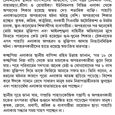
টেকনাফের স্থানীয় বাসিন্দাদের অভিযোগ, গেল বছর টেকনাফ সদর,
বাহারছড়া,হ্নীলা ও হোয়াইক্যং ইউনিয়নসহ বিভিন্ন এলাকা থেকে
অপহণের শিকার হয়েছে অন্তত দেড় শতাধিক ব্যক্তি। পাহাড়ি
এলাকাগুলোতে অপহরণের ঘটনা ঘটছে বেশি। অপহরণের শিকার
হচ্ছেন কৃষক, শ্রমিক, কাঠুরিয়া, বনকর্মী সিএনজি অটোরিকশা ও টমটম
চালক, স্কুল-কলেজের শিক্ষার্থীসহ ব্যবসায়ীরা। অপহরণের পর অনেকেই
মোটা অঙ্কের মুক্তিপণ এবং আইনশৃঙ্খলা বাহিনীর অভিযানের মুখে
ফিরতে পারলেও কেউ কেউ হয়েছেন গুম-খুনের শিকার। টেকনাফের
এসব পাহাড়ি এলাকায় অপহরণ ও মুক্তিপণ আদায় নিত্যনৈমিত্তিক
ঘটনা। অপহরণকারীদের হাতে রয়েছে স্বয়ংক্রিয় মারণাস্ত্র।
কচ্ছপিয়া এলাকার স্থানীয় বাসিন্দা রহিম উল্লাহ জানান, ‘গত ১৮ মে
কচ্ছপিয়া নিজ বাড়ি থেকে তার চাচাকেও অপহরণকারীরা তুলে নিয়ে
যায়। পরে পরিবারের সদস্যরা অনেক চেষ্টা ও যোগাযোগের পর ৮ লাখ
টাকা মুক্তিপণ দিয়ে তাকে ফিরিয়ে আনতে সক্ষম হন। তিনি বলেন, এ
ধরনের ঘটনার কারণে পুরো এলাকায় আতঙ্ক ছড়িয়ে পড়েছে। বিশেষ
করে ঈদকে সামনে রেখে সাধারণ মানুষ চরম নিরাপত্তাহীনতায় ভুগছেন
এবং পাহাড়ঘেঁষা এলাকায় যাতায়াতেও ভয় পাচ্ছেন।’
স্থানীয় সূত্রে জানা যায়, সম্প্রতি পাহাড়কেন্দ্রিক সন্ত্রাসী ও অপহরণকারী
চক্রের তৎপরতা বৃদ্ধির গুঞ্জনে আতঙ্কিত হয়ে পড়েছেন সাধারণ মানুষ।
কৃষক, জেলে, প্রবাসী, শ্রমিক ও ব্যবসায়ীরা প্রয়োজন ছাড়া পাহাড়ি
এলাকায় সন্ধ্যার সময় সাহস পাচ্ছেন না।