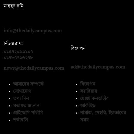
মাহবুব রনি
দ্য ডেইলি ক্যাম্পাস, দ্বিতীয় তলা, হাসান হোল্ডিংস, ৫২/১ নিউ ইস্কাটন
রোড, ঢাকা ১০০০
info@thedailycampus.com
নিউজরুম:
বিজ্ঞাপন
০১৫৭২০৯৯১০৫
,
০১৭১২১৩৬৫৯৩
০১৭৮৫৭১৬২৭৮
ad@thedailycampus.com
news@thedailycampus.com
আমাদের সম্পর্কে
বিজ্ঞাপন
যোগাযোগ
ক্যারিয়ার
তথ্য দিন
টেক্সট কনভার্টার
মতামত জানান
আর্কাইভ
প্রাইভেসি পলিসি
নামাজ, সেহরি, ইফতারের
শর্তাবলি
সময়