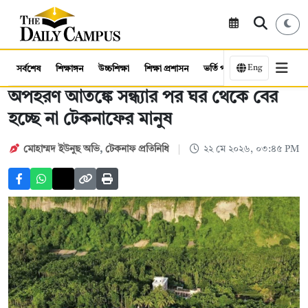
Eng
সর্বশেষ
শিক্ষাঙ্গন
উচ্চশিক্ষা
শিক্ষা প্রশাসন
ভর্তি পরীক্ষা
কর্মসংস্থান
অপহরণ আতঙ্কে সন্ধ্যার পর ঘর থেকে বের
হচ্ছে না টেকনাফের মানুষ
মোহাম্মদ ইউনুছ অভি
,
টেকনাফ প্রতিনিধি
২২ মে ২০২৬, ০৩:৪৫ PM