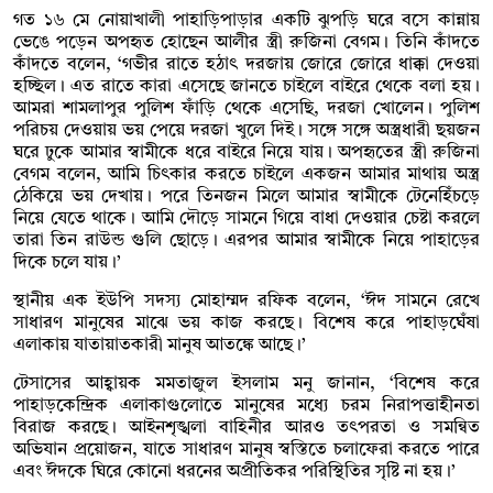
গত ১৬ মে নোয়াখালী পাহাড়িপাড়ার একটি ঝুপড়ি ঘরে বসে কান্নায়
ভেঙে পড়েন অপহৃত হোছেন আলীর স্ত্রী রুজিনা বেগম। তিনি কাঁদতে
কাঁদতে বলেন, ‘গভীর রাতে হঠাৎ দরজায় জোরে জোরে ধাক্কা দেওয়া
হচ্ছিল। এত রাতে কারা এসেছে জানতে চাইলে বাইরে থেকে বলা হয়।
আমরা শামলাপুর পুলিশ ফাঁড়ি থেকে এসেছি, দরজা খোলেন। পুলিশ
পরিচয় দেওয়ায় ভয় পেয়ে দরজা খুলে দিই। সঙ্গে সঙ্গে অস্ত্রধারী ছয়জন
ঘরে ঢুকে আমার স্বামীকে ধরে বাইরে নিয়ে যায়। অপহৃতের স্ত্রী রুজিনা
বেগম বলেন, আমি চিৎকার করতে চাইলে একজন আমার মাথায় অস্ত্র
ঠেকিয়ে ভয় দেখায়। পরে তিনজন মিলে আমার স্বামীকে টেনেহিঁচড়ে
নিয়ে যেতে থাকে। আমি দৌড়ে সামনে গিয়ে বাধা দেওয়ার চেষ্টা করলে
তারা তিন রাউন্ড গুলি ছোড়ে। এরপর আমার স্বামীকে নিয়ে পাহাড়ের
দিকে চলে যায়।’
স্থানীয় এক ইউপি সদস্য মোহাম্মদ রফিক বলেন, ‘ঈদ সামনে রেখে
সাধারণ মানুষের মাঝে ভয় কাজ করছে। বিশেষ করে পাহাড়ঘেঁষা
এলাকায় যাতায়াতকারী মানুষ আতঙ্কে আছে।’
টেসাসের আহ্বায়ক মমতাজুল ইসলাম মনু জানান, ‘বিশেষ করে
পাহাড়কেন্দ্রিক এলাকাগুলোতে মানুষের মধ্যে চরম নিরাপত্তাহীনতা
বিরাজ করছে। আইনশৃঙ্খলা বাহিনীর আরও তৎপরতা ও সমন্বিত
অভিযান প্রয়োজন, যাতে সাধারণ মানুষ স্বস্তিতে চলাফেরা করতে পারে
এবং ঈদকে ঘিরে কোনো ধরনের অপ্রীতিকর পরিস্থিতির সৃষ্টি না হয়।’