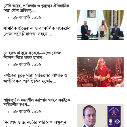
সৌদি আরব, পাকিস্তান ও তুরস্কের ঐতিহাসিক
‘মক্কা যৌথ প্রতিরক্…
০৮ আগস্ট ২০২৬
সামরিক উত্তেজনা ও আঞ্চলিক সংকটের
প্রেক্ষাপটে নিরাপত্তা সহযো…
সে হয়ত না ‍বুঝে করেছে—মঞ্চে বোতল
নিক্ষেপ নিয়ে গায়ক হাসান
০৮ আগস্ট ২০২৬
দর্শকের ছুড়ে মারা বোতলের আঘাত ও
অপ্রীতিকর পরিস্থিতির মুখোমু…
শান্তিপূর্ণ ও সহনশীল ক্যাম্পাস গড়তে সবাইকে
দায়িত্বশীল হওয…
০৮ আগস্ট ২০২৬
নিরাপদ ও জ্ঞানচর্চার পরিবেশ অক্ষুণ্ন