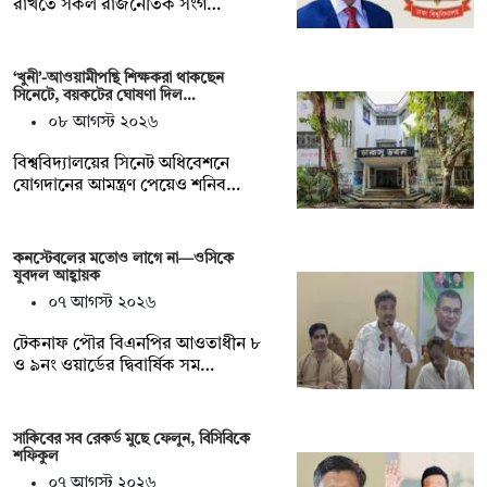
রাখতে সকল রাজনৈতিক সংগ…
‘খুনী’-আওয়ামীপন্থি শিক্ষকরা থাকছেন
সিনেটে, বয়কটের ঘোষণা দিল…
০৮ আগস্ট ২০২৬
বিশ্ববিদ্যালয়ের সিনেট অধিবেশনে
যোগদানের আমন্ত্রণ পেয়েও শনিব…
কনস্টেবলের মতোও লাগে না—ওসিকে
যুবদল আহ্বায়ক
০৭ আগস্ট ২০২৬
টেকনাফ পৌর বিএনপির আওতাধীন ৮
ও ৯নং ওয়ার্ডের দ্বিবার্ষিক সম…
সাকিবের সব রেকর্ড মুছে ফেলুন, বিসিবিকে
শফিকুল
০৭ আগস্ট ২০২৬