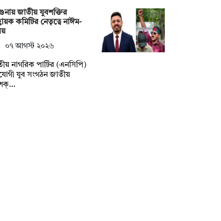
ুনায় জাতীয় যুবশক্তির
বায়ক কমিটির নেতৃত্বে নাঈম-
লয়
০৭ আগস্ট ২০২৬
ীয় নাগরিক পার্টির (এনসিপি)
যোগী যুব সংগঠন জাতীয়
বশক্…