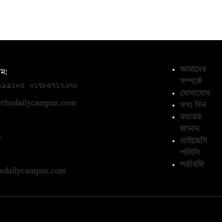
আমাদের
ম:
সম্পর্কে
০৯৯১০৫
,
০১৭৮৫৭১৬২৭৮
যোগাযোগ
thedailycampus.com
তথ্য দিন
মতামত
জানান
ন
প্রাইভেসি
পলিসি
১৩৬৫৯৩
শর্তাবলি
edailycampus.com
© কপিরাইট 2026, দ্য ডেইলি ক্যাম্পাস লিমিটেড