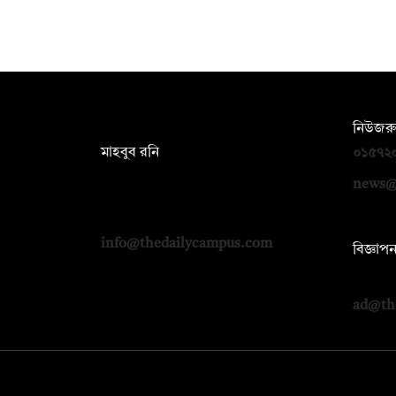
সম্পাদক:
নিউজরু
মাহবুব রনি
০১৫৭২
দ্য ডেইলি ক্যাম্পাস, দ্বিতীয় তলা, হাসান
news@
হোল্ডিংস, ৫২/১ নিউ ইস্কাটন রোড, ঢাকা
১০০০
info@thedailycampus.com
বিজ্ঞাপ
০১৭১২
ad@th