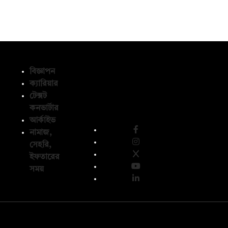
বিজ্ঞাপন
ক্যারিয়ার
টেক্সট
অনুসরণ করুন
কনভার্টার
আর্কাইভ
নামাজ,
সেহরি,
ইফতারের
সময়