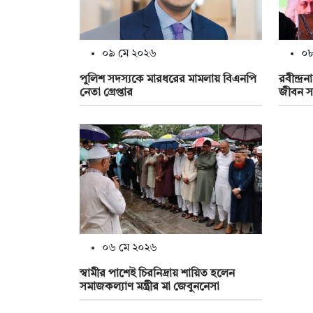
০৯ মে ২০২৬
০৮
পুলিশ সদস্যকে মারধরের মামলায় বিএনপি
রবীন্দ্
নেতা গ্রেপ্তার
জীবন স
০৬ মে ২০২৬
স্বামীর পাশেই চিরনিদ্রায় শায়িত হলেন
সমাজকল্যাণ মন্ত্রীর মা জেবুননেসা