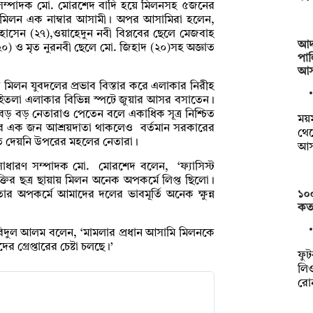
 সম্পাদক মো. মোরশেদ বাদি হয়ে মিলনসহ ৫জনের
 মিলন এক নাম্বার আসামী। অপর আসামিরা হলেন,
োসেন (২৭),ওয়াহেদুন নবী বিপ্লবের ছেলে মেজবাহ
আদ
(২০) ও মৃত নুরনবী ছেলে মো. জিহাদ (২০)সহ অজ্ঞাত
পাল
আস
ের মিলন যুবদলের প্রভাব বিস্তার করে এলাকার নিরীহ
তলা এলাকার বিভিন্ন স্পটে জুয়ার আসর বসাতেন।
ড় বড় নেতারাও পেতেন বলে একাধিক সূত্র নিশ্চিত
ময়ম
 এক জন আশ্রয়দাতা থাকলেও বর্তমান সরকারের
থেক
রতে দেয়নি উপরের মহলের নেতারা।
আস
সাধারণ সম্পাদক মো. মোরশেদ বলেন, ‘ফ্যাসিস্ট
ির ছত্র ছায়ায় মিলন অনেক অপকর্মে লিপ্ত ছিলো।
১০
র অপকর্মে আমাদের দলের ভাবমূর্তি অনেক ক্ষুন্ন
কত
দ ফরিদুল আলম বলেন, ‘মামলার প্রধান আসামি মিলনকে
গ্রেপ্তারের চেষ্টা চলছে।’
ফুট
লিও
রো