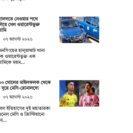
ালদতে নেওয়ার পথে
িয়ে গেল ওয়ারেন্টভুক্ত
ামি
০৭ আগস্ট ২০২৬
নসিংহের হালুয়াঘাট থানা
ে ওয়ারেন্টভুক্ত এক
ামিকে ময়ম…
০০ গোলের মাইলফলক থেকে
 দূরে মেসি-রোনালদো
০৭ আগস্ট ২০২৬
বল ইতিহাসের দুই মহাতারকা
নেল মেসি ও ক্রিস্টিয়ানো
না…