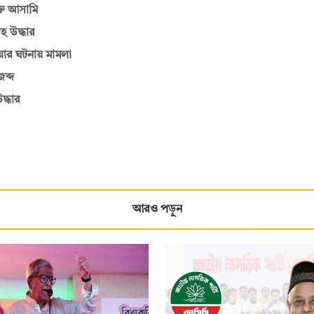
্ত আসামি
হ উদ্ধার
য়ার ঘটনায় মামলা
ব্দ
দ্ধার
আরও পড়ুন