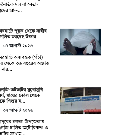
জনৈতিক দল বা নেতা-
মীদের আন্দ…
েরহাটে পুকুর থেকে নারীর
ধগলিত মরদেহ উদ্ধার
০৭ আগস্ট ২০২৬
েরহাটে অব্যবহৃত (পঁচা)
ুর থেকে ৩৯ বছরের অজ্ঞাত
 নার…
এনজি-ভটভটির মুখোমুখি
র্ষ, মায়ের কোল থেকে
টকে শিশুর ম…
০৭ আগস্ট ২০২৬
রপুরের নকলা উপজেলায়
এনজি চালিত অটোরিকশা ও
ভটির মুখোমু…