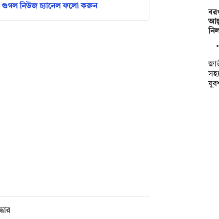
গুগল নিউজ চ্যানেল ফলো করুন
বরগ
আহ্
নি
জাত
সহ
যু
্ধার