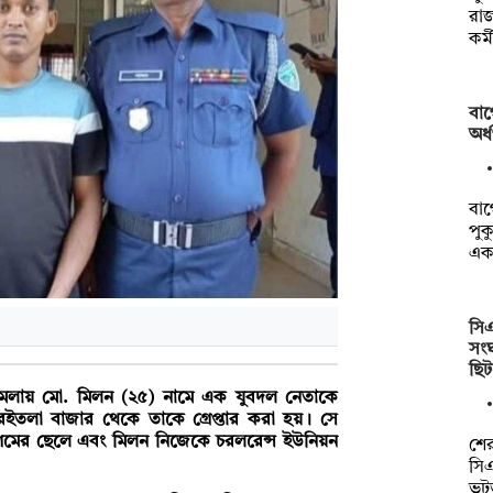
রা
কর্
বাগ
অর্
বাগ
পুক
এক
সি
সংঘ
ছি
 মামলায় মো. মিলন (২৫) নামে এক যুবদল নেতাকে
করইতলা বাজার থেকে তাকে গ্রেপ্তার করা হয়। সে
াশেমের ছেলে এবং মিলন নিজেকে চরলরেন্স ইউনিয়ন
শে
সি
ভট