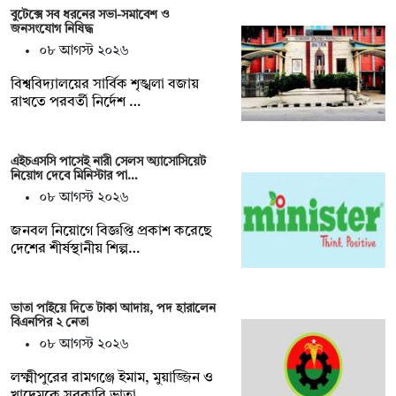
বুটেক্সে সব ধরনের সভা-সমাবেশ ও
জনসংযোগ নিষিদ্ধ
০৮ আগস্ট ২০২৬
বিশ্ববিদ্যালয়ের সার্বিক শৃঙ্খলা বজায়
রাখতে পরবর্তী নির্দেশ …
এইচএসসি পাসেই নারী সেলস অ্যাসোসিয়েট
নিয়োগ দেবে মিনিস্টার পা…
০৮ আগস্ট ২০২৬
জনবল নিয়োগে বিজ্ঞপ্তি প্রকাশ করেছে
দেশের শীর্ষস্থানীয় শিল্প…
ভাতা পাইয়ে দিতে টাকা আদায়, পদ হারালেন
বিএনপির ২ নেতা
০৮ আগস্ট ২০২৬
লক্ষ্মীপুরের রামগঞ্জে ইমাম, মুয়াজ্জিন ও
খাদেমকে সরকারি ভাতা…