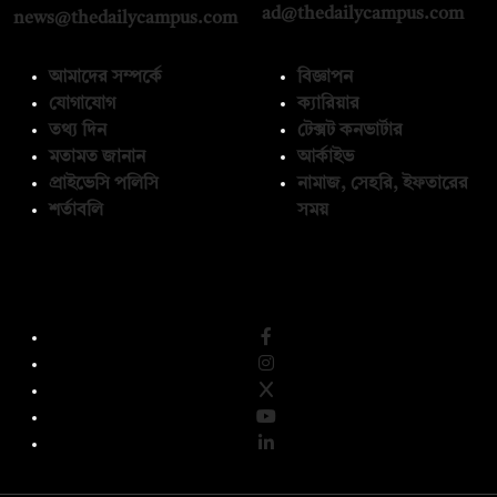
ad@thedailycampus.com
news@thedailycampus.com
আমাদের সম্পর্কে
বিজ্ঞাপন
যোগাযোগ
ক্যারিয়ার
তথ্য দিন
টেক্সট কনভার্টার
মতামত জানান
আর্কাইভ
প্রাইভেসি পলিসি
নামাজ, সেহরি, ইফতারের
শর্তাবলি
সময়
অনুসরণ করুন