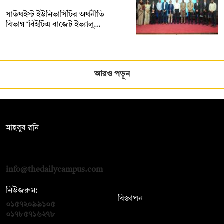
সাউথইস্ট ইউনিভার্সিটির অর্থনীতি
বিভাগ ‘বিইটিএ বাজেট ইভ্যালু…
আরও পড়ুন
সম্পাদক:
মাহবুব রনি
দ্য ডেইলি ক্যাম্পাস, দ্বিতীয় তলা, হাসান হোল্ডিংস, ৫২/১ নিউ ইস্কাটন
রোড, ঢাকা ১০০০
info@thedailycampus.com
নিউজরুম:
বিজ্ঞাপন
০১৫৭২০৯৯১০৫
,
০১৭১২১৩৬৫৯৩
০১৭৮৫৭১৬২৭৮