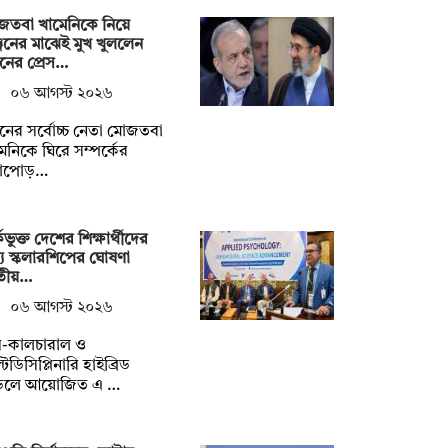
জতবা খামেনিকে নিয়ে
্জনের মাঝেই মুখ খুললেন
নের প্রেস…
০৬ আগস্ট ২০২৬
নের সর্বোচ্চ নেতা মোজতবা
েনিকে ঘিরে সম্পর্কের
নাপোড়…
্কভুক্ত দেশের শিক্ষার্থীদের
য স্কলারশিপের ঘোষণা
তীয়…
০৬ আগস্ট ২০২৬
স-কালচারাল ও
্টিডিসিপ্লিনারি হাইব্রিড
েলে আয়োজিত এ …