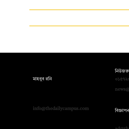
সম্পাদক:
নিউজরু
মাহবুব রনি
০১৫৭২
দ্য ডেইলি ক্যাম্পাস, দ্বিতীয় তলা, হাসান
news@
হোল্ডিংস, ৫২/১ নিউ ইস্কাটন রোড, ঢাকা
১০০০
info@thedailycampus.com
বিজ্ঞাপ
০১৭১২