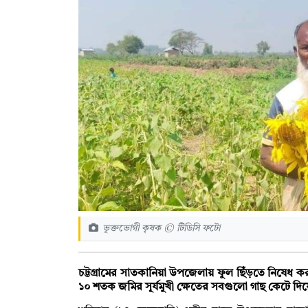
ভূক্তভোগী কৃষক © টিডিসি ফটো
চট্টগ্রামের সাতকানিয়া উপজেলায় ফুল ছিঁড়তে নিষেধ 
১০ শতক জমির সূর্যমুখী ক্ষেতের সবগুলো গাছ কেটে দিয়েছে 