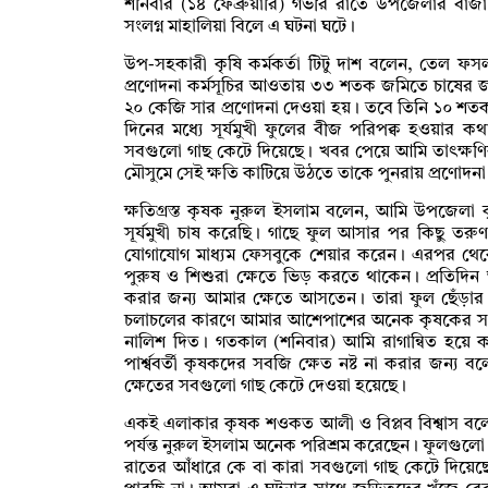
শনিবার (১৪ ফেব্রুয়ারি) গভীর রাতে উপজেলার বাজাল
সংলগ্ন মাহালিয়া বিলে এ ঘটনা ঘটে।
উপ-সহকারী কৃষি কর্মকর্তা টিটু দাশ বলেন, তেল ফসল উৎপ
প্রণোদনা কর্মসূচির আওতায় ৩৩ শতক জমিতে চাষের জন
২০ কেজি সার প্রণোদনা দেওয়া হয়। তবে তিনি ১০ শত
দিনের মধ্যে সূর্যমুখী ফুলের বীজ পরিপক্ব হওয়ার কথা ছ
সবগুলো গাছ কেটে দিয়েছে। খবর পেয়ে আমি তাৎক্ষণি
মৌসুমে সেই ক্ষতি কাটিয়ে উঠতে তাকে পুনরায় প্রণোদন
ক্ষতিগ্রস্ত কৃষক নুরুল ইসলাম বলেন, আমি উপজেলা 
সূর্যমুখী চাষ করেছি। গাছে ফুল আসার পর কিছু তর
যোগাযোগ মাধ্যম ফেসবুকে শেয়ার করেন। এরপর থেকে
পুরুষ ও শিশুরা ক্ষেতে ভিড় করতে থাকেন। প্রতিদি
করার জন্য আমার ক্ষেতে আসতেন। তারা ফুল ছেঁড়ার
চলাচলের কারণে আমার আশেপাশের অনেক কৃষকের সবজি
নালিশ দিত। গতকাল (শনিবার) আমি রাগান্বিত হয়ে
পার্শ্ববর্তী কৃষকদের সবজি ক্ষেত নষ্ট না করার জন্য
ক্ষেতের সবগুলো গাছ কেটে দেওয়া হয়েছে।
একই এলাকার কৃষক শওকত আলী ও বিপ্লব বিশ্বাস ব
পর্যন্ত নুরুল ইসলাম অনেক পরিশ্রম করেছেন। ফুলগুল
রাতের আঁধারে কে বা কারা সবগুলো গাছ কেটে দিয়েছে।