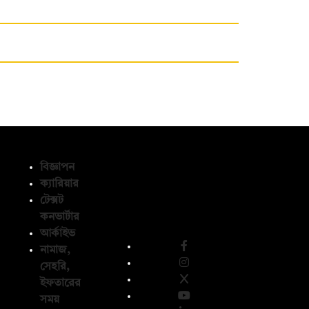
বিজ্ঞাপন
ক্যারিয়ার
টেক্সট
অনুসরণ করুন
কনভার্টার
আর্কাইভ
নামাজ,
সেহরি,
ইফতারের
সময়