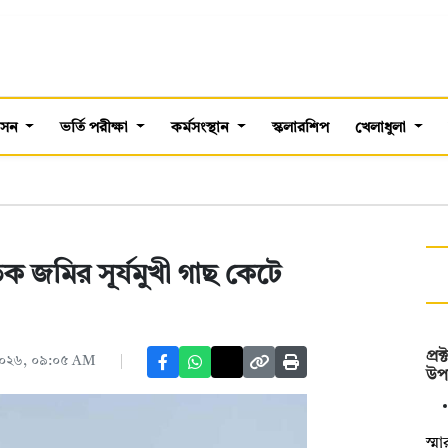
শাসন
ভর্তি পরীক্ষা
কর্মসংস্থান
স্কলারশিপ
খেলাধুলা
 জমির সূর্যমুখী গাছ কেটে
প্র
ি ২০২৬, ০৯:০৫ AM
উপা
স্ম