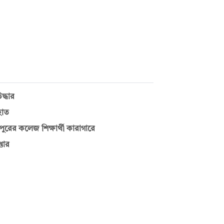
দ্ধার
হাত
রের কলেজ শিক্ষার্থী কারাগারে
তার
া