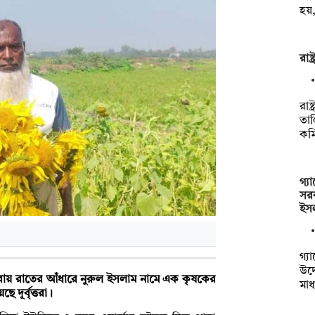
হয়
রাষ
রাষ
তাল
কম
গ্য
সরক
ইস
গ্য
উদ
করায় রাতের আঁধারে নুরুল ইসলাম নামে এক কৃষকের
মাধ
দূর্বৃত্তরা।