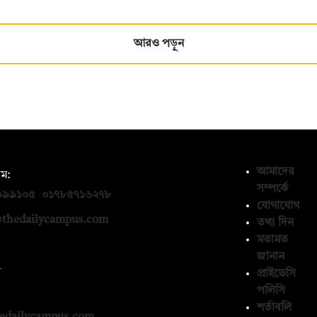
আরও পড়ুন
আমাদের
ম:
সম্পর্কে
০৯৯১০৫
,
০১৭৮৫৭১৬২৭৮
যোগাযোগ
thedailycampus.com
তথ্য দিন
মতামত
জানান
ন
প্রাইভেসি
পলিসি
১৩৬৫৯৩
শর্তাবলি