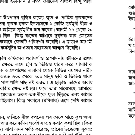
িয়া ইউনিয়ন ৪ নম্বর ওয়ার্ডের বটতল হিন্দু পাড়া
মো
গুঞ
াদন বৃদ্ধির লক্ষ্যে ক্ষুদ্র ও প্রান্তিক কৃষকদের
ইরা
্য কৃষক নুরুল ইসলামকে ১ কেজি সূর্যমুখী বীজ ও
ক জমিতে সূর্যমুখীর চাষ করেন। আগমী ১৫ থেকে ২০
িল। কিন্তু রাতের আঁধারে দুর্বৃত্তরা তার ক্ষেতের
ইরা
কভাবে ক্ষেতটি পরিদর্শন করেছি। এ ছাড়াও আগামী
খাম
া কর্মসূচির আওতায় সহায়তার আশ্বাস দিয়েছি।
টা
কৃষি অফিসের পরামর্শ ও প্রণোদনায় জীবনের প্রথম
ুণ ক্ষেতে এসে ছবি ও ভিডিও ধারণ করে সামাজিক
 আশেপাশের এলাকা থেকে বিভিন্ন বয়সের নারী-
সার
ন অন্তত ৬০০ থেকে ৭০০ মানুষ ছবি ও ভিডিও ধারণ
জন্
 পাশাপাশি গাছ নষ্ট করত। এ ছাড়াও তাদের অবাধ
জা
র ক্ষেত নষ্ট হয়। ফলে তারা মাঝেমধ্যে আমাকে
 কয়েকজন তরুণ-তরুণীকে ফুল ছিঁড়তে এবং আমার
 বলেছিলাম। কিন্তু সকালে (রবিবার) এসে দেখি আমার
ক্র
মাল
মড
লেন, জমিতে বীজ বপনের পর থেকে গাছে ফুল আসা
ো আর কয়েকদিন পরেই সংগ্রহ করার কথা ছিল। কিন্তু
 যারা এমন ক্ষতি করেছে, তাদের উদ্দেশ্যে বুঝতে