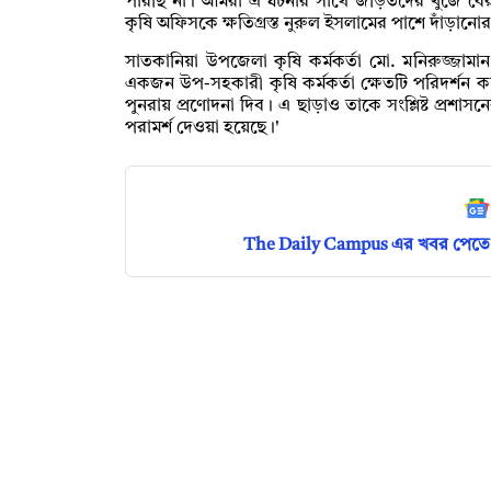
পারছি না। আমরা এ ঘটনার সাথে জড়িতদের খুঁজে ব
কৃষি অফিসকে ক্ষতিগ্রস্ত নুরুল ইসলামের পাশে দাঁড়ানোর
সাতকানিয়া উপজেলা কৃষি কর্মকর্তা মো. মনিরুজ্জামান
একজন উপ-সহকারী কৃষি কর্মকর্তা ক্ষেতটি পরিদর্শন 
পুনরায় প্রণোদনা দিব। এ ছাড়াও তাকে সংশ্লিষ্ট প্র
পরামর্শ দেওয়া হয়েছে।'
The Daily Campus এর খবর পেতে 