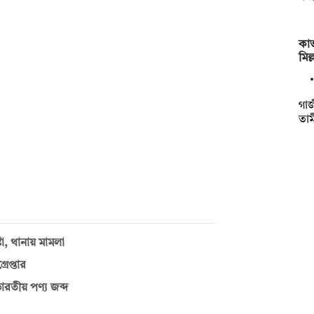
কাভ
মিল
গাজ
তাম
া, থানায় মামলা
েপ্তার
ভারতীয় পণ্য জব্দ