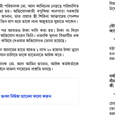
বি
রী পরিচালক মো. আল আমিনের নেতৃত্বে পরিচালিত
উদ
পাতা হয়। অভিযোগকারী বসুন্দিয়া খানপাড়া সরকারি
ী জানান, তার প্রয়াত স্ত্রী শিরিনা আক্তারের পেনশন
 তিন মাস ধরে তাকে নানা অজুহাতে ঘুরাতে থাকেন।
যৌত
র পর আবারও টাকা দাবি করা হয়। টাকা না দিলে
ক্যা
ে অভিযোগ করেন তিনি। এমনকি খুলনা বিভাগীয় এক
সিক) কমিয়ে দেওয়ার অভিযোগও তোলা হয়েছে।
চট্
ল আলমের হাতে আরও ১ লাখ ২০ হাজার টাকা তুলে
৪৩
ভিযান চালিয়ে তাকে হাতেনাতে আটক করে।
বর
িচালক মো. আল আমিন জানান, আটক কর্মকর্তাকে
ইনে মামলা দায়েরের প্রস্তুতি চলছে।
বর্
বাঁ
কী
গুগল নিউজ চ্যানেল ফলো করুন
চো
ভেত
ধর