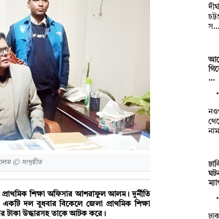
দীর
চট্
স
আর্
গিয
…
নওগ
থেক
নাম
আলম © সংগৃহীত
ঢাব
ঘটন
ম্য
প্রাথমিক শিক্ষা অফিসার আশরাফুল আলম। দুর্নীতি
 একটি দল বুধবার বিকেলে জেলা প্রাথমিক শিক্ষা
ার টাকা উদ্ধারসহ তাকে আটক করে।
ঢাক