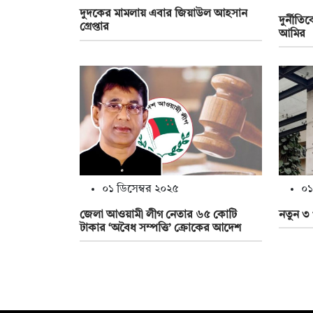
দুদকের মামলায় এবার জিয়াউল আহসান
দুর্নীতি
গ্রেপ্তার
আমির
০১ ডিসেম্বর ২০২৫
০১
জেলা আওয়ামী লীগ নেতার ৬৫ কোটি
নতুন ৩
টাকার ‘অবৈধ সম্পত্তি’ ক্রোকের আদেশ