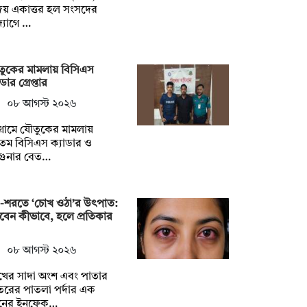
জয় একাত্তর হল সংসদের
্যোগে …
ুকের মামলায় বিসিএস
ডার গ্রেপ্তার
০৮ আগস্ট ২০২৬
টগ্রামে যৌতুকের মামলায়
তম বিসিএস ক্যাডার ও
গুনার বেত…
ষা-শরতে ‘চোখ ওঠা’র উৎপাত:
চবেন কীভাবে, হলে প্রতিকার
০৮ আগস্ট ২০২৬
খের সাদা অংশ এবং পাতার
রের পাতলা পর্দার এক
নের ইনফেক…