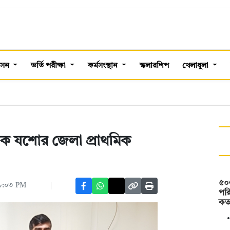
শাসন
ভর্তি পরীক্ষা
কর্মসংস্থান
স্কলারশিপ
খেলাধুলা
টক যশোর জেলা প্রাথমিক
৫০
০৮:০৩ PM
পরি
কত