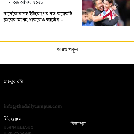
০৯ আগস্ট ২০২৬
বার্সেলোনাসহ ইউরোপের বড় কয়েকটি
ক্লাবের আগ্রহ থাকলেও আর্জেন্…
আরও পড়ুন
সম্পাদক:
মাহবুব রনি
দ্য ডেইলি ক্যাম্পাস, দ্বিতীয় তলা, হাসান হোল্ডিংস, ৫২/১ নিউ ইস্কাটন
রোড, ঢাকা ১০০০
info@thedailycampus.com
নিউজরুম:
বিজ্ঞাপন
০১৫৭২০৯৯১০৫
,
০১৭১২১৩৬৫৯৩
০১৭৮৫৭১৬২৭৮