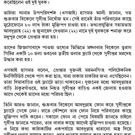
করেছিলেন ওই দুই যুবক।
ভাটারা থানার উপপরিদর্শক (এসআই) হাসমত আলী জানান, গত
শুক্রবার বিকেলে সুদীপ্ত নিখোঁজ হন। সেই রাতেই তাঁর পরিবারের কাছে
মুঠোফোনে ৮০ লাখ টাকা মুক্তিপণ চাওয়া হয়। তথ্যপ্রযুক্তির সহায়তায়
আবদুল্লাহ (২২) ও জুনায়েদ দেওয়ান (২২) নামে দুই যুবককে শনাক্ত করে
মধুপুর থেকে গ্রেপ্তার করা হয়।
তাদের জিজ্ঞাসাবাদে পাওয়া তথ্যের ভিত্তিতে মঙ্গলবার বিকেলে তুরাগ
সিটির একটি ১০ তলা ভবনের তৃতীয় তলার ফ্ল্যাট থেকে সুদীপ্তর মরদেহ
উদ্ধার করা হয়।
এসআই হাসমত বলেন, গ্রেপ্তার দুজনই ময়মনসিংহ পলিটেকনিক
ইনস্টিটিউট থেকে পাস করা ছাত্র, যারা ঢাকায় চাকরির জন্য এসেছিলেন।
তারা দিয়াবাড়ির ওই ফ্ল্যাটে ভাড়া থাকতেন। দুজনের মধ্যে আবদুল্লাহর
বাড়ি ঠাকুরগাঁওয়ে, আর নিহত সুদীপ্তর বাড়িও একই জেলায় হওয়ায়
আগে থেকেই তাদের মধ্যে পরিচয় ছিল।
তিনি আরও জানান, শুক্রবার বিকেলে আবদুল্লাহ ফোন করে সুদীপ্তকে
ফ্ল্যাটে ডেকে নেন। রাতে কৌশলে তার ফোন নিয়ে পরিবারের কাছে
মুক্তিপণ দাবি করেন। সকালে ফোন না পেয়ে বিষয়টি জানতে চাইলে
সুদীপ্ত জানতে পারেন, তার বাবার কাছে আগেই মুক্তিপণ চাওয়া হয়েছে।
এ নিয়ে কথা কাটাকাটির একপর্যায়ে আবদুল্লাহ ধারালো অস্ত্র দিয়ে