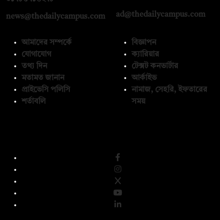
ad@thedailycampus.com
news@thedailycampus.com
আমাদের সম্পর্কে
বিজ্ঞাপন
যোগাযোগ
ক্যারিয়ার
তথ্য দিন
টেক্সট কনভার্টার
মতামত জানান
আর্কাইভ
প্রাইভেসি পলিসি
নামাজ, সেহরি, ইফতারের
শর্তাবলি
সময়
অনুসরণ করুন