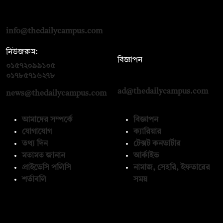
দ্য ডেইলি ক্যাম্পাস, দ্বিতীয় তলা, হাসান হোল্ডিংস, ৫২/১ নিউ ইস্কাটন
রোড, ঢাকা ১০০০
info@thedailycampus.com
নিউজরুম:
বিজ্ঞাপন
০১৫৭২০৯৯১০৫
,
০১৭১২১৩৬৫৯৩
০১৭৮৫৭১৬২৭৮
ad@thedailycampus.com
news@thedailycampus.com
আমাদের সম্পর্কে
বিজ্ঞাপন
যোগাযোগ
ক্যারিয়ার
তথ্য দিন
টেক্সট কনভার্টার
মতামত জানান
আর্কাইভ
প্রাইভেসি পলিসি
নামাজ, সেহরি, ইফতারের
শর্তাবলি
সময়
অনুসরণ করুন