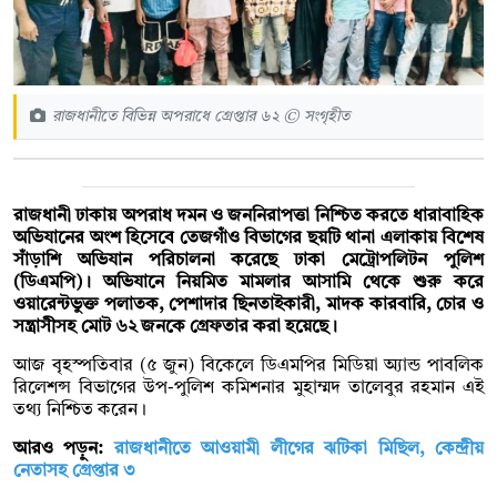
রাজধানীতে বিভিন্ন অপরাধে গ্রেপ্তার ৬২ © সংগৃহীত
রাজধানী ঢাকায় অপরাধ দমন ও জননিরাপত্তা নিশ্চিত করতে ধারাবাহিক
অভিযানের অংশ হিসেবে তেজগাঁও বিভাগের ছয়টি থানা এলাকায় বিশেষ
সাঁড়াশি অভিযান পরিচালনা করেছে ঢাকা মেট্রোপলিটন পুলিশ
(ডিএমপি)। অভিযানে নিয়মিত মামলার আসামি থেকে শুরু করে
ওয়ারেন্টভুক্ত পলাতক, পেশাদার ছিনতাইকারী, মাদক কারবারি, চোর ও
সন্ত্রাসীসহ মোট ৬২ জনকে গ্রেফতার করা হয়েছে।
আজ বৃহস্পতিবার (৫ জুন) বিকেলে ডিএমপির মিডিয়া অ্যান্ড পাবলিক
রিলেশন্স বিভাগের উপ-পুলিশ কমিশনার মুহাম্মদ তালেবুর রহমান এই
তথ্য নিশ্চিত করেন।
আরও পড়ুন:
রাজধানীতে আওয়ামী লীগের ঝটিকা মিছিল, কেন্দ্রীয়
নেতাসহ গ্রেপ্তার ৩