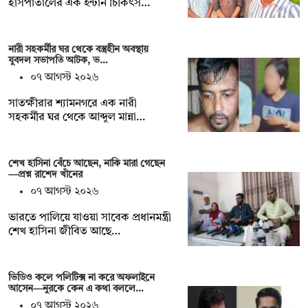
হাসপাতালের এক ইন্টার্ন চিকিৎস…
নারী সহকর্মীর ঘর থেকে বস্ত্রহীন অবস্থায়
যুবদল সভাপতি আটক, ভ…
০৭ আগস্ট ২০২৬
সাতক্ষীরার শ্যামনগরে এক নারী
সহকর্মীর ঘর থেকে আব্দুল মান্না…
শেখ হাসিনা বেঁচে আছেন, নাকি মারা গেছেন
—প্রশ্ন রাশেদ খাঁনের
০৭ আগস্ট ২০২৬
ভারতে পালিয়ে যাওয়া সাবেক প্রধানমন্ত্রী
শেখ হাসিনা জীবিত আছে…
ভিডিও কলে পলিটিক্স না করে অফলাইনে
আসেন—নুরকে কেন এ কথা বললে…
০৭ আগস্ট ২০২৬