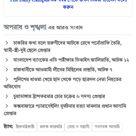
The Daily Campus এর খবর পেতে গুগল নিউজ চ্যানেল ফলো
করুন
অপরাধ ও শৃঙ্খলা
এর আরও সংবাদ
চাকরির কথা বলে তরুণীদের আটকে রেখে পর্নোগ্রাফি তৈরি,
স্বামী-স্ত্রী-দুই ছেলে গ্রেপ্তার
বাংলাদেশ ব্যাংকের এডি পরীক্ষার ডিভাইস জালিয়াতি, আটক ১২
রাজধানীতে আওয়ামী লীগের মিছিলের প্রস্তুতি, আটক ৭
পুলিশের ধাওয়া খেয়ে ছাদ থেকে পড়ে ছাত্রদল নেতা নিহতের
অভিযোগ
চুয়াডাঙ্গায় ট্রান্সফরমার চোর চক্রের ৬ সদস্য গ্রেপ্তার
কক্সবাজারে প্যারাসেইলিং দুর্ঘটনায় হত্যা মামলার প্রধান আসামি
গ্রেপ্তার
ট্যাগ:
ছিনতাইকারী
মাদক কারবারি
চোর ও সন্ত্রাসী
পলাতক আসামী