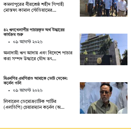
কমলাপুরের বীরশ্রেষ্ঠ শহীদ সিপাহী
মোস্তফা কামাল স্টেডিয়ামের…
৪২ ঋণখেলাপীর পাচারকৃত অর্থ উদ্ধারের
কার্যক্রম শুরু
০৯ আগস্ট ২০২৬
অনাদায়ী ঋণ আদায় এবং বিদেশে পাচার
করা সম্পদ উদ্ধারে যৌথ তৎ…
বিএনপির এমপিরাও আমাকে ভোট দেবেন:
কর্নেল ওলি
০৯ আগস্ট ২০২৬
লিবারেল ডেমোক্র্যাটিক পার্টির
(এলডিপি) চেয়ারম্যান কর্নেল (অ…