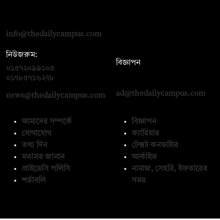
দ্য ডেইলি ক্যাম্পাস, দ্বিতীয় তলা, হাসান হোল্ডিংস, ৫২/১ নিউ ইস্কাটন
রোড, ঢাকা ১০০০
info@thedailycampus.com
নিউজরুম:
বিজ্ঞাপন
০১৫৭২০৯৯১০৫
,
০১৭১২১৩৬৫৯৩
০১৭৮৫৭১৬২৭৮
ad@thedailycampus.com
news@thedailycampus.com
আমাদের সম্পর্কে
বিজ্ঞাপন
যোগাযোগ
ক্যারিয়ার
তথ্য দিন
টেক্সট কনভার্টার
মতামত জানান
আর্কাইভ
প্রাইভেসি পলিসি
নামাজ, সেহরি, ইফতারের
শর্তাবলি
সময়
অনুসরণ করুন