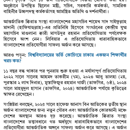
নেন। চূড়ান্ত পর্বে ১৮ জন প্রতিযোগীকে বিজয়ী ঘোষণা করা হয়।
অনুষ্ঠানে উপস্থিত ছিলেন মন্ত্রী, সচিব, সরকারি কর্মকর্তা, সামরিক
বাহিনীর উচ্চপদস্থ কর্মকর্তাসহ আমন্ত্রিত অতিথি ও দর্শনার্থীরা।
আন্তর্জাতিক ক্বিরাত সংস্থা বাংলাদেশের মহাসচিব শায়েখ সাদ সাইফুল্লাহ
মাদানী (হাফিযাহুল্লাহ)-এর প্রতিনিধি হিসেবে সংগঠনের কেন্দ্রীয় যুগ্ম
মহাসচিব মাওলানা ক্বারী মাসউদুর রহমান প্রতিযোগিতায় পর্যবেক্ষক
হিসেবে অংশ নেন। লিবিয়ার এ প্রতিযোগিতায় ধারাবাহিকভাবে
বাংলাদেশের প্রতিযোগীরা সাফল্য অর্জন করে আসছে।
আরও পড়ুন:
বিশ্ববিদ্যালয়ের ভর্তি কোচিংয়ে ঢাকায় একজন শিক্ষার্থীর
খরচ কত?
১১ বছর বন্ধ থাকার পর পুনরায় শুরু হওয়া এ মর্যাদাপূর্ণ প্রতিযোগিতায়
২০২২ সালে সালেহ আহমদ তাকরীম (৭ম), ২০২৩ আবু তালহা (২য়,
পুরস্কার ২ লাখ দিনার), মুস্তাফিজুর রহমান গাজী (তাফসির, ৬ষ্ঠ), ২০২৪
সালে মাহমুদুল হাসান (তাফসির, ২০২৪) আন্তর্জাতিক পর্যায়ে কৃতিত্বের
স্বাক্ষর রেখেছেন।
সংশ্লিষ্টরা বলছেন, ২০২৫ সালে হাফেজ আনাস বিন আতিকের তৃতীয় স্থান
অর্জন বাংলাদেশের জন্য নতুন গৌরব এবং আন্তর্জাতিক কোরআনী মঞ্চে
দেশের অবস্থান আরও দৃঢ় করেছে। আন্তর্জাতিক ক্বিরাত সংস্থা
বাংলাদেশের তত্ত্বাবধানে গত অর্ধযুগে ধারাবাহিকভাবে বাংলাদেশের
প্রতিযোগীরা আন্তর্জাতিক অঙ্গনে সাফল্য অর্জন করে আসছে। এ অর্জন