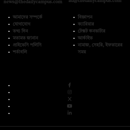
ad@thedailycampus.com
news@thedailycampus.com
আমাদের সম্পর্কে
বিজ্ঞাপন
যোগাযোগ
ক্যারিয়ার
তথ্য দিন
টেক্সট কনভার্টার
মতামত জানান
আর্কাইভ
প্রাইভেসি পলিসি
নামাজ, সেহরি, ইফতারের
শর্তাবলি
সময়
অনুসরণ করুন