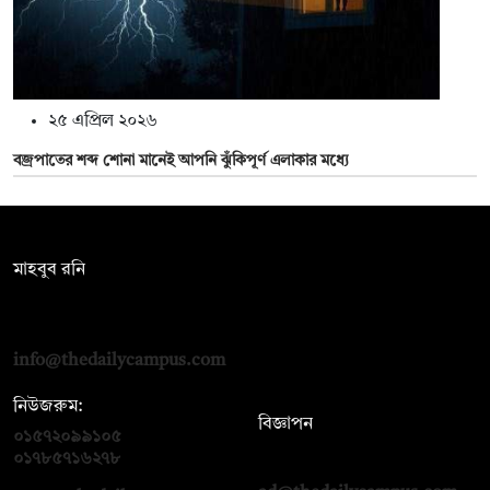
২৫ এপ্রিল ২০২৬
বজ্রপাতের শব্দ শোনা মানেই আপনি ঝুঁকিপূর্ণ এলাকার মধ্যে
সম্পাদক:
মাহবুব রনি
দ্য ডেইলি ক্যাম্পাস, দ্বিতীয় তলা, হাসান হোল্ডিংস, ৫২/১ নিউ ইস্কাটন
রোড, ঢাকা ১০০০
info@thedailycampus.com
নিউজরুম:
বিজ্ঞাপন
০১৫৭২০৯৯১০৫
,
০১৭১২১৩৬৫৯৩
০১৭৮৫৭১৬২৭৮