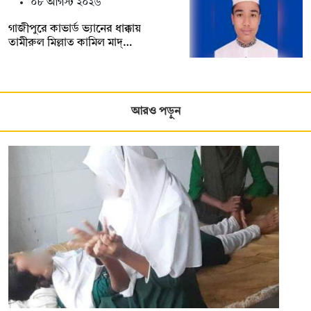
০৮ আগস্ট ২০২৬
গাজীপুরে কাভার্ড ভ্যানের ধাক্কায়
তামীরুল মিল্লাত কামিল মাদ্…
আরও পড়ুন