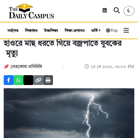
Eng
সর্বশেষ
শিক্ষাঙ্গন
উচ্চশিক্ষা
শিক্ষা প্রশাসন
ভর্তি পরীক্ষা
কর্মসংস্থান
হাওরে মাছ ধরতে গিয়ে বজ্রপাতে যুবকের
মৃত্যু
নেত্রকোনা প্রতিনিধি
১৫ মে ২০২৬, ০৮:০৬ PM