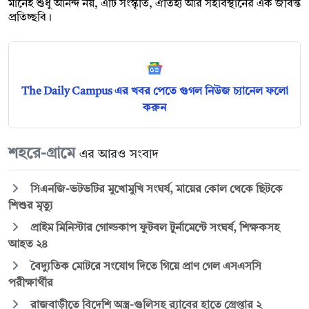
মানেই শুধু আনন্দ নয়, এটি সংস্কৃতি, ঐতিহ্য আর সহাবস্থানের এক জীবন্ত
প্রতিচ্ছবি।
The Daily Campus এর খবর পেতে গুগল নিউজ চ্যানেল ফলো
করুন
শহরে-গ্রামে
এর আরও সংবাদ
সিএনজি-ভটভটির মুখোমুখি সংঘর্ষ, মায়ের কোল থেকে ছিটকে
শিশুর মৃত্যু
প্রাইম মিনিস্টার গোল্ডকাপ ফুটবল টুর্নামেন্টে সংঘর্ষ, শিক্ষকসহ
আহত ২৪
বৈদ্যুতিক মোটরে সংযোগ দিতে গিয়ে প্রাণ গেল এসএসসি
পরীক্ষার্থীর
রাজবাড়ীতে বিদেশি অস্ত্র-গুলিসহ র‍্যাবের হাতে গ্রেপ্তার ২