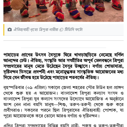
ঐতিহ্যবাহী নৃত্যে ত্রিপুরা নারীরা © টিডিসি ফটো
পাহাড়ের প্রাণের উৎসব বৈসুকে ঘিরে খাগড়াছড়িতে নেমেছে বর্ণিল
আনন্দের ঢেউ। ঐতিহ্য, সংস্কৃতি আর সম্প্রীতির অপূর্ব মেলবন্ধনে ত্রিপুরা
সম্প্রদায়ের মানুষ মেতে উঠেছেন বৈসুর উচ্ছ্বাসে। বর্ণাঢ্য শোভাযাত্রা,
দৃষ্টিনন্দন ডিসপ্লে প্রদর্শনী এবং মনোমুগ্ধকর সাংস্কৃতিক আয়োজনের মধ্য
দিয়ে যেন জীবন্ত হয়ে উঠেছে পাহাড়ের শতবর্ষের ঐতিহ্য।
বৃহস্পতিবার (০৯ এপ্রিল) সকালে জেলা শহরের পৌর টাউন হল প্রাঙ্গণ
থেকে শুরু হয় এ আয়োজন। বাংলাদেশ ত্রিপুরা কল্যাণ সংসদ ও
বাংলাদেশ ত্রিপুরা যুব কল্যাণ সংসদের উদ্যোগে আয়োজিত এ অনুষ্ঠানে
অংশ নেন নানা বয়সি মানুষ—শিশু, তরুণ-তরুণী থেকে শুরু করে
প্রবীণরাও। সকলের পরনে ছিল ত্রিপুরাদের ঐতিহ্যবাহী পোশাক, যা
পুরো আয়োজনকে করে তোলে আরও বর্ণাঢ্য ও দৃষ্টিনন্দন।
এদিন ত্রিপুরা সম্প্রদায়ের বিভিন্ন বয়সি নারী, পুরুষ ও তরুণ-তরুণীরা