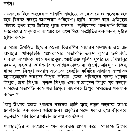
সর্বত্র।
উৎসবকে ঘিরে শহরের পাশাপাশি পাহাড়ে, গ্রামে গ্রামে ও প্রত্যেক ঘরে
ঘরে বিরাজ করছে আনন্দঘন পরিবেশ। হাসি, আনন্দ আর ঐতিহ্যের
ছোঁয়ায় মুখর হয়ে উঠেছে পুরো জনপদ। স্থানীয়দের পাশাপাশি বিভিন্ন
সম্প্রদায়ের মানুষও এ আয়োজনে অংশ নিয়ে সম্প্রীতির এক অনন্য দৃষ্টান্ত
স্থাপন করেন।
এ সময় উপস্থিত ছিলেন জেলা বিএনপির সাধারণ সম্পাদক এম এন
আবছার, খাগড়াছড়ি প্রেসক্লাবের সভাপতি তরুণ কুমার ভট্টাচার্য্য,
সাধারণ সম্পাদক এইচ এম প্রফুল্ল, অতিরিক্ত পুলিশ সুপার মো. মিজানুর
রহমান, সহকারী কমিশনার ও এক্সিকিউটিভ ম্যাজিস্ট্রেট মাহমুদ সাকিব,
বাংলাদেশ ত্রিপুরা কল্যাণ সংসদের কেন্দ্রীয় কমিটির সাধারণ সম্পাদক
অ্যাডভোকেট শুভ্রদেব ত্রিপুরা সাইমন, জেলা পরিষদের সদস্য ধনেশ্বর
ত্রিপুরা, জয়া ত্রিপুরা, প্রশান্ত ত্রিপুরা এবং বাংলাদেশ ত্রিপুরা যুব কল্যাণ
সংসদের সভাপতি নবলেশ্বর ত্রিপুরা লায়নসহ ত্রিপুরা সমাজের গণ্যমান্য
ব্যক্তিবর্গ।
বৈসু উৎসব মূলত পুরাতন বছরের গ্লানি মুছে নতুন বছরকে স্বাগত
জানানোর এক অনন্য আয়োজন। প্রকৃতির সঙ্গে একাত্ম হয়ে জীবনকে
নতুনভাবে সাজানোর আহ্বান জানায় এই উৎসব।
খাগড়াছড়ির এ আয়োজন যেন আবারও প্রমাণ করে—পাহাড়ে উৎসব