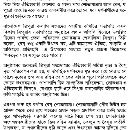
নিজ নিজ ঐতিহ্যবাহী পোশাক ও গহনা পরে শোভাযাত্রায় অংশ নেন, যা
পুরো আয়োজনকে আরও আকর্ষণীয় করে তোলে এবং দর্শনার্থীদের মনে
মুগ্ধতা ছড়িয়েছে বহুগুণে।
বাংলাদেশ ত্রিপুরা কল্যাণ সংসদের কেন্দ্রীয় কমিটির সভাপতি কমল
বিকাশ ত্রিপুরার সভাপতিত্বে অনুষ্ঠানে প্রধান অতিথি হিসেবে উপস্থিত
ছিলেন পার্বত্য জেলা পরিষদের চেয়ারম্যান শেফালিকা ত্রিপুরা। তিনি
বলেন, ‘বৈসু শুধু একটি উৎসব নয়, এটি আমাদের ঐতিহ্য, সংস্কৃতি ও
অস্তিত্বের প্রতিচ্ছবি। এ উৎসবের মাধ্যমে নতুন প্রজন্ম নিজেদের
শিকড়ের সঙ্গে সংযুক্ত হতে পারে।’
অনুষ্ঠানের শুরুতেই ত্রিপুরা সম্প্রদায়ের ঐতিহ্যবাহী গরিয়া নৃত্য ও বৈসু
নৃত্য পরিবেশন করা হয়, যা উপস্থিত দর্শকদের মুগ্ধ করে। ঢোলের তালে
তালে নৃত্যের ছন্দ আর রঙিন পোশাকের বাহার পুরো পরিবেশকে করে
তোলে উৎসবমুখর। পাশাপাশি ছিল সাংস্কৃতিক পরিবেশনা, লোকগান ও
ঐতিহ্যবাহী ডিসপ্লে, যেখানে ফুটে ওঠে ত্রিপুরা জনগোষ্ঠীর জীবনযাপন,
কৃষি সংস্কৃতি ও আচার-অনুষ্ঠানের চিত্র।
এরপর শুরু হয় বর্ণাঢ্য বৈসু শোভাযাত্রা। শোভাযাত্রাটি পৌর টাউন হল
প্রাঙ্গণ থেকে বের হয়ে শহরের প্রধান সড়ক প্রদক্ষিণ করে চেঙ্গী স্কয়ার
ঘুরে খাগড়াছড়ি সরকারি কলেজ মাঠে গিয়ে শেষ হয়। শোভাযাত্রায়
অংশগ্রহণকারীদের হাতে ছিল রঙিন ব্যানার, ফেস্টুন ও বৈসুর প্রতীকী
উপকরণ, যা পথচারীদের দৃষ্টি কাড়ে এবং উৎসবের আনন্দ ছড়িয়ে দেয়