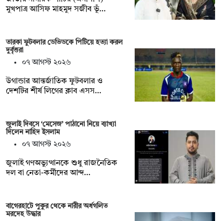
মুখপাত্র আসিফ মাহমুদ সজীব ভূঁ…
তারকা ফুটবলার ডেভিডকে পিটিয়ে হত্যা করল
দুর্বৃত্তরা
০৭ আগস্ট ২০২৬
উগান্ডার আন্তর্জাতিক ফুটবলার ও
দেশটির শীর্ষ লিগের ক্লাব এসস…
জুলাই দিবসে ‘মেসেজ’ পাঠানো নিয়ে ব্যাখ্যা
দিলেন নাহিদ ইসলাম
০৭ আগস্ট ২০২৬
জুলাই গণঅভ্যুত্থানকে শুধু রাজনৈতিক
দল বা নেতা-কর্মীদের আন্দ…
বাগেরহাটে পুকুর থেকে নারীর অর্ধগলিত
মরদেহ উদ্ধার