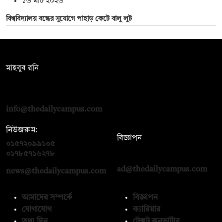
১৬ মার্চ ২০২৬
বিশ্ববিদ্যালয় বন্ধের সুযোগে পাহাড় কেটে বালু লুট
সম্পাদক:
মাহবুব রনি
দ্য ডেইলি ক্যাম্পাস, দ্বিতীয় তলা, হাসান হোল্ডিংস, ৫২/১ নিউ ইস্কাটন
রোড, ঢাকা ১০০০
info@thedailycampus.com
নিউজরুম:
বিজ্ঞাপন
০১৫৭২০৯৯১০৫
,
০১৭১২১৩৬৫৯৩
০১৭৮৫৭১৬২৭৮
ad@thedailycampus.com
news@thedailycampus.com
আমাদের সম্পর্কে
বিজ্ঞাপন
যোগাযোগ
ক্যারিয়ার
তথ্য দিন
টেক্সট কনভার্টার