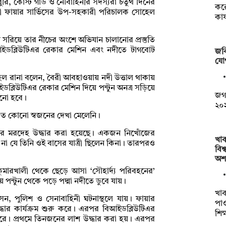
রি, কোস্ট গার্ড ও নৌবাহিনীর সদস্যরা চতুর্থ দিনের
কর
ী ফায়ার সার্ভিসের উপ-সহকারী পরিচালক সোহেল
কার
 সরিয়ে তার নীচের অংশে অভিযান চালানোর প্রস্তুতি
বিআইডব্লিউটিএর রেকার মেশিন এবং নদীতে টাগবোট
জব
যো
ল রানা বলেন, বৈরী আবহাওয়ায় নদী উত্তাল থাকায়
ব্লিউটিএর রেকার মেশিন দিয়ে পন্টুন অনত্র সড়িয়ে
জগন
ানো হবে।
২০২
ারত কোনো স্বজনের দেখা মেলেনি।
জনের মরদেহ উদ্ধার করা হয়েছে। একজন নিখোঁজের
খা
 না যে তিনি ওই বাসের যাত্রী ছিলেন কিনা। তারপরও
বিশ্
অশ
ুমারখালী থেকে ছেড়ে আসা ‘সৌহার্দ্য পরিবহনের’
ে পন্টুন থেকে পড়ে পদ্মা নদীতে ডুবে যায়।
খাব
সন, পুলিশ ও সেনাবাহিনী ঘটনাস্থলে যায়। ফায়ার
পাও
দ্ধার কার্যক্রম শুরু করে। এরপর বিআইডব্লিউটিএর
শিক
ু করে। প্রথমে তিনজনের লাশ উদ্ধার করা হয়। এরপর