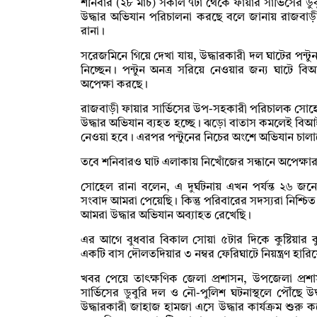
শনিবার (২৮ মার্চ) সকাল ৭টা থেকে ফায়ার সার্ভিসের ডুবু
উদ্ধার অভিযান পরিচালনা করছে বলে জানায় রাজবাড়
রানা।
সরেজমিনে গিয়ে দেখা যায়, উদ্ধারকারী দল ঘাটের পন্টুন
নিচ্ছেন। পন্টুন অনত্র সরিয়ে নেওয়ার জন্য ঘাটে 
অপেক্ষা করছে।
রাজবাড়ী ফায়ার সার্ভিসের উপ-সহকারী পরিচালক সোহে
উদ্ধার অভিযান ব্যহত হচ্ছে। ঝড়ো বাতাস কমলেই বিআইড
নেওয়া হবে। এরপর পন্টুনের নিচের অংশে অভিযান চাল
তবে শনিবারও ঘাট এলাকায় নিখোঁজের সন্ধানে অপেক্ষ
সোহেল রানা বলেন, এ দুর্ঘটনায় এখন পর্যন্ত ২৬ 
সংবাদ আমরা পেয়েছি। কিন্তু পরিবারের সদস্যরা নিশ্চিত
আমরা উদ্ধার অভিযান অব্যাহত রেখেছি।
এর আগে বুধবার বিকাল সোয়া ৫টার দিকে কুষ্টিয়ার ক
একটি বাস দৌলতদিয়ার ৩ নম্বর ফেরিঘাটে নিয়ন্ত্রণ হারিয়
খবর পেয়ে তাৎক্ষণিক জেলা প্রশাসন, উপজেলা প্রশা
সার্ভিসের ডুবুরি দল ও নৌ-পুলিশ ঘটনাস্থলে পৌঁছে উ
উদ্ধারকারী জাহাজ হামজা এসে উদ্ধার কার্যক্রম শুর