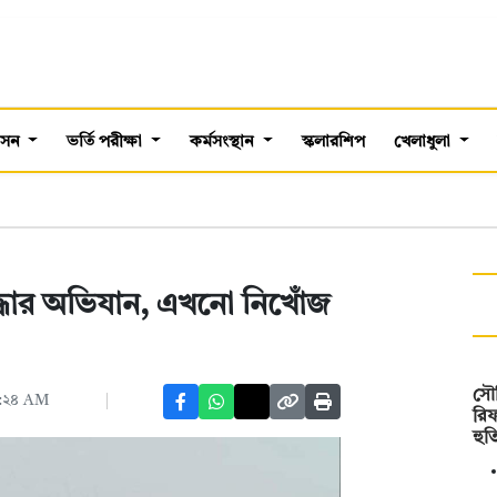
শাসন
ভর্তি পরীক্ষা
কর্মসংস্থান
স্কলারশিপ
খেলাধুলা
 উদ্ধার অভিযান, এখনো নিখোঁজ
সৌ
১১:২৪ AM
রিফ
হুত