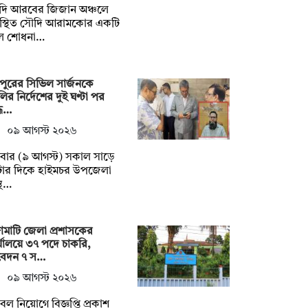
দি আরবের জিজান অঞ্চলে
স্থিত সৌদি আরামকোর একটি
ল শোধনা…
দপুরের সিভিল সার্জনকে
ির নির্দেশের দুই ঘণ্টা পর
্ধ…
০৯ আগস্ট ২০২৬
বার (৯ আগস্ট) সকাল সাড়ে
টার দিকে হাইমচর উপজেলা
স্থ…
্গামাটি জেলা প্রশাসকের
্যালয়ে ৩৭ পদে চাকরি,
েদন ৭ স…
০৯ আগস্ট ২০২৬
ল নিয়োগে বিজ্ঞপ্তি প্রকাশ