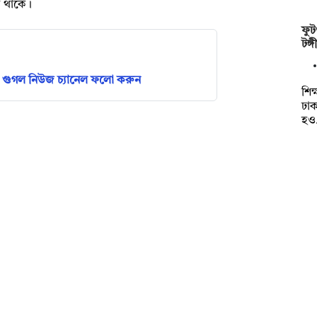
ে থাকে।
ফুট
টঙ্
গুগল নিউজ চ্যানেল ফলো করুন
শিক
ঢা
হও