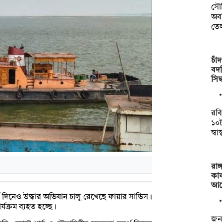
সৌ
অব
তে
চাঁ
বদল
সিদ
রবি
১০
স্বা
রাঙ
কার
আব
 দিনেও উদ্ধার অভিযান চালু রেখেছে ফায়ার সাভিস।
যক্রম ব্যহত হচ্ছে।
জনব