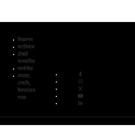
বিজ্ঞাপন
ক্যারিয়ার
টেক্সট
অনুসরণ করুন
কনভার্টার
আর্কাইভ
নামাজ,
সেহরি,
ইফতারের
সময়