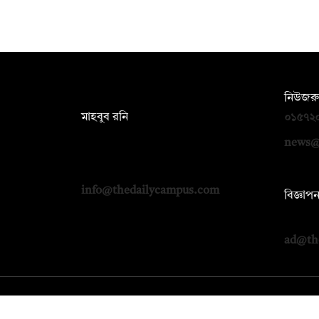
সম্পাদক:
নিউজরু
মাহবুব রনি
০১৫৭২
দ্য ডেইলি ক্যাম্পাস, দ্বিতীয় তলা, হাসান
news@
হোল্ডিংস, ৫২/১ নিউ ইস্কাটন রোড, ঢাকা
১০০০
info@thedailycampus.com
বিজ্ঞাপ
০১৭১২
ad@th