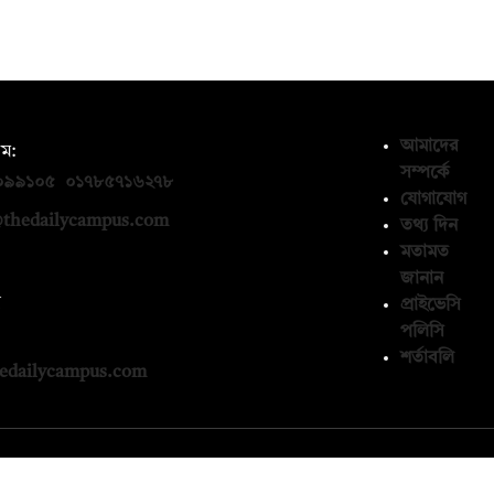
আমাদের
ম:
সম্পর্কে
০৯৯১০৫
,
০১৭৮৫৭১৬২৭৮
যোগাযোগ
thedailycampus.com
তথ্য দিন
মতামত
জানান
ন
প্রাইভেসি
পলিসি
১৩৬৫৯৩
শর্তাবলি
edailycampus.com
© কপিরাইট 2026, দ্য ডেইলি ক্যাম্পাস লিমিটেড