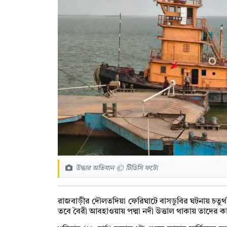
উদ্ধার অভিযান © টিডিসি ফটো
রাজবাড়ীর দৌলতদিয়া ফেরিঘাটে বাসডুবির ঘটনায় চতুর্থ
তবে বৈরী আবহাওয়ায় পদ্মা নদী উত্তাল থাকায় তাদের কার্