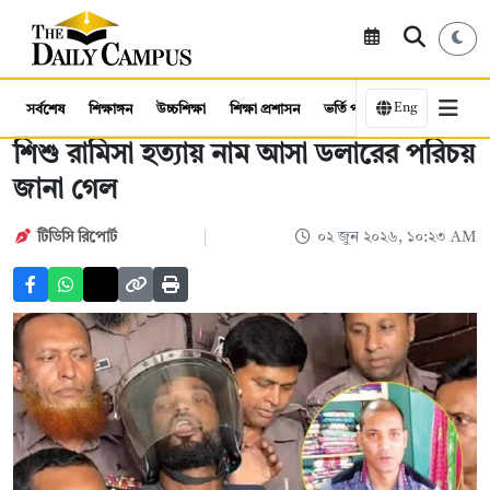
Eng
সর্বশেষ
শিক্ষাঙ্গন
উচ্চশিক্ষা
শিক্ষা প্রশাসন
ভর্তি পরীক্ষা
কর্মসংস্থান
শিশু রামিসা হত্যায় নাম আসা ডলারের পরিচয়
জানা গেল
টিডিসি রিপোর্ট
০২ জুন ২০২৬, ১০:২৩ AM