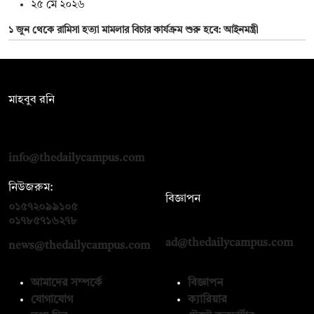
২৫ মে ২০২৬
১ জুন থেকে রামিসা হত্যা মামলার বিচার কার্যক্রম শুরু হবে: আইনমন্ত্রী
সম্পাদক:
মাহবুব রনি
দ্য ডেইলি ক্যাম্পাস, দ্বিতীয় তলা, হাসান হোল্ডিংস, ৫২/১ নিউ ইস্কাটন
রোড, ঢাকা ১০০০
info@thedailycampus.com
নিউজরুম:
বিজ্ঞাপন
০১৫৭২০৯৯১০৫
,
০১৭১২১৩৬৫৯৩
০১৭৮৫৭১৬২৭৮
ad@thedailycampus.com
news@thedailycampus.com
আমাদের সম্পর্কে
বিজ্ঞাপন
যোগাযোগ
ক্যারিয়ার