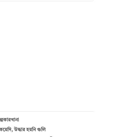
ল্পকারখানা
েদি, উদ্ধার হয়নি গুলি