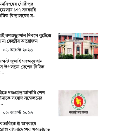
মনসিংহের গৌরীপুর
জেলায় ১৭৭ সরকারি
াথমিক বিদ্যালয়ের ম…
াই গণঅভ্যুত্থান দিবসে বুটেক্সে
 না কেন্দ্রীয় আয়োজন
০৬ আগস্ট ২০২৬
গস্ট জুলাই গণঅভ্যুত্থান
স উপলক্ষে দেশের বিভিন্ন
্ব…
্লিতে দণ্ডপ্রাপ্ত আসামি শেখ
িনাকে সংবাদ সম্মেলনের
য…
০৬ আগস্ট ২০২৬
নবতাবিরোধী অপরাধে
ডপ্রাপ্ত বাংলাদেশের ক্ষমতাচ্যুত