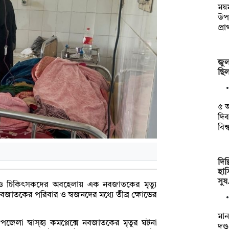
ময়
উপ
প্র
জুল
ছিল
৫ আ
দিব
বিশ
দিল
হাস
সু
ার্স ও চিকিৎসকদের অবহেলায় এক নবজাতকের মৃত্যু
বজাতকের পরিবার ও স্বজনদের মধ্যে তীব্র ক্ষোভের
মা
েলা স্বাস্হ্য কমপ্লেক্সে নবজাতকের মৃতুর ঘটনা
দণ্