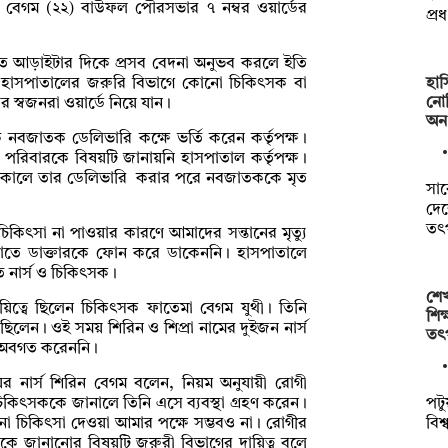
 বেগম (২২) বাউফল পৌরসভার ৭ নম্বর ওয়ার্ডের
প্র
 আড়াইটার দিকে প্রসব বেদনা অনুভব করলে ইতি
হা
তখন হাসপাতালের জরুরি বিভাগে কোনো চিকিৎসক বা
নোব
র স্বজনরা ওয়ার্ডে নিয়ে যান।
অ
ে নবজাতক ডেলিভারি কক্ষে ভর্তি করেন কর্তৃপক্ষ।
ও পরিবারকে বিষয়টি জানায়নি হাসপাতাল কর্তৃপক্ষ।
সকালে তার ডেলিভারি করার পরে নবজাতককে মৃত
সাব
দে
তৎ
কিৎসা না পাওয়ার কারণে আমাদের সন্তানের মৃত্যু
রাতে ডাক্তারকে ফোন করে ডাকেননি। হাসপাতালে
নার্স ও চিকিৎসক।
শেখ
ায়িত্বে ছিলেন চিকিৎসক ফাতেমা বেগম যুথী। তিনি
শি
করছিলেন। ওই সময় শিরিন ও শিপ্রা নামের দুইজন নার্স
তৎ
টি অবগত করেননি।
িনিয়র নার্স শিরিন বেগম বলেন, নিয়ম অনুযায়ী রোগী
পটুয
িৎসককে জানালে তিনি এসে ব্যবস্থা গ্রহণ করেন।
বিশ
ো চিকিৎসা দেওয়া আমার পক্ষে সম্ভবও না। রোগীর
কে জানানোর বিষয়টি জরুরী বিভাগের দায়িত্ব বলে