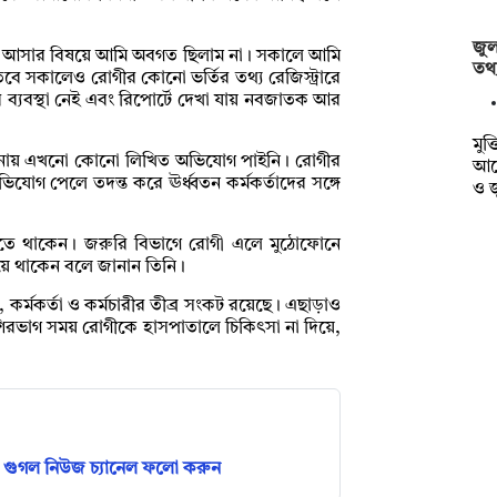
জুল
ী আসার বিষয়ে আমি অবগত ছিলাম না। সকালে আমি
তথ্য
তবে সকালেও রোগীর কোনো ভর্তির তথ্য রেজিস্ট্রারে
 ব্যবস্থা নেই এবং রিপোর্টে দেখা যায় নবজাতক আর
মুক্
 এ ঘটনায় এখনো কোনো লিখিত অভিযোগ পাইনি। রোগীর
আয়
গ পেলে তদন্ত করে ঊর্ধ্বতন কর্মকর্তাদের সঙ্গে
ও 
ে থাকেন। জরুরি বিভাগে রোগী এলে মুঠোফোনে
য়ে থাকেন বলে জানান তিনি।
ক, কর্মকর্তা ও কর্মচারীর তীব্র সংকট রয়েছে। এছাড়াও
 বেশিরভাগ সময় রোগীকে হাসপাতালে চিকিৎসা না দিয়ে,
গুগল নিউজ চ্যানেল ফলো করুন