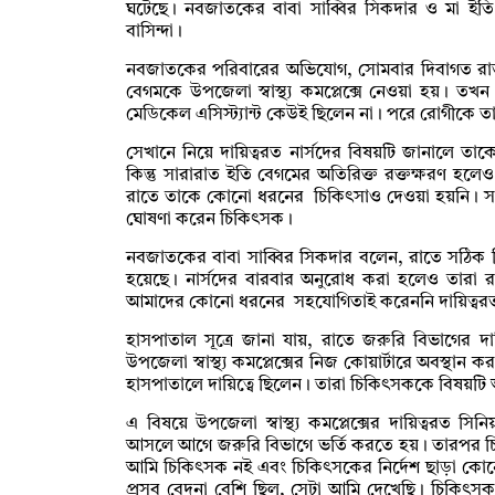
ঘটেছে। নবজাতকের বাবা সাব্বির সিকদার ও মা ইতি
বাসিন্দা।
নবজাতকের পরিবারের অভিযোগ, সোমবার দিবাগত রাত
বেগমকে উপজেলা স্বাস্থ্য কমপ্লেক্সে নেওয়া হয়। 
মেডিকেল এসিস্ট্যান্ট কেউই ছিলেন না। পরে রোগীকে তা
সেখানে নিয়ে দায়িত্বরত নার্সদের বিষয়টি জানালে তাক
কিন্তু সারারাত ইতি বেগমের অতিরিক্ত রক্তক্ষরণ হলে
রাতে তাকে কোনো ধরনের চিকিৎসাও দেওয়া হয়নি। 
ঘোষণা করেন চিকিৎসক।
নবজাতকের বাবা সাব্বির সিকদার বলেন, রাতে সঠিক চি
হয়েছে। নার্সদের বারবার অনুরোধ করা হলেও তারা 
আমাদের কোনো ধরনের সহযোগিতাই করেননি দায়িত্বরত 
হাসপাতাল সূত্রে জানা যায়, রাতে জরুরি বিভাগের দ
উপজেলা স্বাস্থ্য কমপ্লেক্সের নিজ কোয়ার্টারে অবস্থান 
হাসপাতালে দায়িত্বে ছিলেন। তারা চিকিৎসককে বিষয়
এ বিষয়ে উপজেলা স্বাস্থ্য কমপ্লেক্সের দায়িত্বরত স
আসলে আগে জরুরি বিভাগে ভর্তি করতে হয়। তারপর চিক
আমি চিকিৎসক নই এবং চিকিৎসকের নির্দেশ ছাড়া কোন
প্রসব বেদনা বেশি ছিল, সেটা আমি দেখেছি। চিকিৎসক