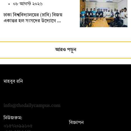
০৮ আগস্ট ২০২৬
ঢাকা বিশ্ববিদ্যালয়ের (ঢাবি) বিজয়
একাত্তর হল সংসদের উদ্যোগে …
আরও পড়ুন
সম্পাদক:
মাহবুব রনি
দ্য ডেইলি ক্যাম্পাস, দ্বিতীয় তলা, হাসান হোল্ডিংস, ৫২/১ নিউ ইস্কাটন
রোড, ঢাকা ১০০০
info@thedailycampus.com
নিউজরুম:
বিজ্ঞাপন
০১৫৭২০৯৯১০৫
,
০১৭১২১৩৬৫৯৩