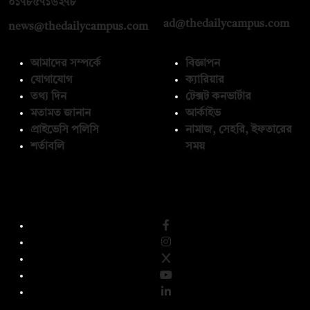
০১৭৮৫৭১৬২৭৮
ad@thedailycampus.com
news@thedailycampus.com
আমাদের সম্পর্কে
বিজ্ঞাপন
যোগাযোগ
ক্যারিয়ার
তথ্য দিন
টেক্সট কনভার্টার
মতামত জানান
আর্কাইভ
প্রাইভেসি পলিসি
নামাজ, সেহরি, ইফতারের
শর্তাবলি
সময়
অনুসরণ করুন