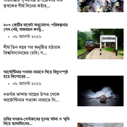
গাইবান্ধার সুন্দরগঞ্জ উপজেলায় এক
কৃষকের দীর্ঘ দিনের কষ্টার্…
৫০৩ কোটির বাজেট অনুমোদন: পরিকল্পনার
শেষ নেই, বাস্তবায়ন কতটু…
০৮ আগস্ট ২০২৬
দীর্ঘ তিন বছর পর অনুষ্ঠিত চট্টগ্রাম
বিশ্ববিদ্যালয়ের (চবি) স…
আর্জেন্টিনার পতাকা নামাতে গিয়ে বিদ্যুৎস্পৃষ্ট
হয়ে কিশোরের …
০৮ আগস্ট ২০২৬
নওগাঁর মান্দায় গাছের উপর থেকে
আর্জেন্টিনার পতাকা নামাতে গি…
ঢাবির গণরুম-গেস্টরুমের দুঃসহ ঘটনা ও স্মৃতি
নিয়ে ম্যাগাজিনের…