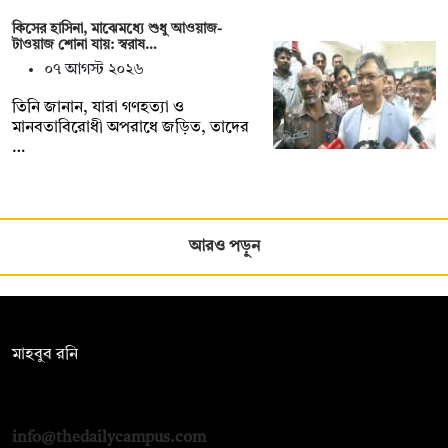
কিসের হাসিনা, মাঝেমধ্যে শুধু আওয়াজ-
টাওয়াজ শোনা যায়: স্বরাষ…
০৭ আগস্ট ২০২৬
তিনি জানান, যারা গণহত্যা ও
মানবতাবিরোধী অপরাধে জড়িত, তাদের
…
আরও পড়ুন
সম্পাদক:
মাহবুব রনি
দ্য ডেইলি ক্যাম্পাস, দ্বিতীয় তলা, হাসান হোল্ডিংস, ৫২/১ নিউ ইস্কাটন
রোড, ঢাকা ১০০০
info@thedailycampus.com