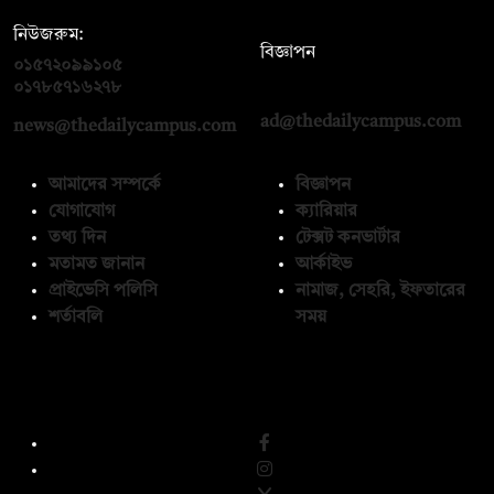
নিউজরুম:
বিজ্ঞাপন
০১৫৭২০৯৯১০৫
,
০১৭১২১৩৬৫৯৩
০১৭৮৫৭১৬২৭৮
ad@thedailycampus.com
news@thedailycampus.com
আমাদের সম্পর্কে
বিজ্ঞাপন
যোগাযোগ
ক্যারিয়ার
তথ্য দিন
টেক্সট কনভার্টার
মতামত জানান
আর্কাইভ
প্রাইভেসি পলিসি
নামাজ, সেহরি, ইফতারের
শর্তাবলি
সময়
অনুসরণ করুন