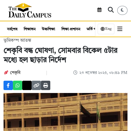
Eng
সর্বশেষ
শিক্ষাঙ্গন
উচ্চশিক্ষা
শিক্ষা প্রশাসন
ভর্তি পরীক্ষা
কর্মসংস্থান
ভূমিকম্প আতঙ্ক
শেকৃবি বন্ধ ঘোষণা, সোমবার বিকেল ৫টার
মধ্যে হল ছাড়ার নির্দেশ
শেকৃবি
২৩ নভেম্বর ২০২৫, ০৮:৪৯ PM