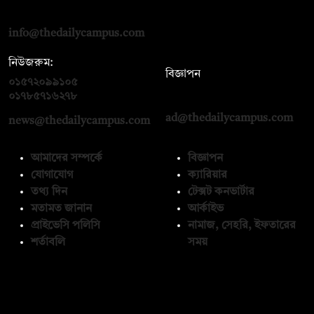
রোড, ঢাকা ১০০০
info@thedailycampus.com
নিউজরুম:
বিজ্ঞাপন
০১৫৭২০৯৯১০৫
,
০১৭১২১৩৬৫৯৩
০১৭৮৫৭১৬২৭৮
ad@thedailycampus.com
news@thedailycampus.com
আমাদের সম্পর্কে
বিজ্ঞাপন
যোগাযোগ
ক্যারিয়ার
তথ্য দিন
টেক্সট কনভার্টার
মতামত জানান
আর্কাইভ
প্রাইভেসি পলিসি
নামাজ, সেহরি, ইফতারের
শর্তাবলি
সময়
অনুসরণ করুন