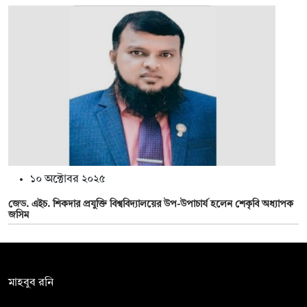
১০ অক্টোবর ২০২৫
জেড. এইচ. শিকদার প্রযুক্তি বিশ্ববিদ্যালয়ের উপ-উপাচার্য হলেন শেকৃবি অধ্যাপক
জসিম
সম্পাদক:
মাহবুব রনি
দ্য ডেইলি ক্যাম্পাস, দ্বিতীয় তলা, হাসান হোল্ডিংস, ৫২/১ নিউ ইস্কাটন