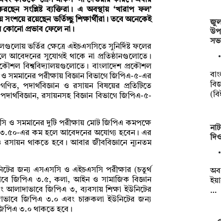
এবং কাউকে ‘গ্রেস মার্কস’ না দেওয়ার কারণে এবার
 সংশ্লিষ্ট ব্যক্তিরা। এ অবস্থায় ‘খারাপ ফল’
য়ে সংশয়ে রয়েছেন ভর্তিচ্ছু শিক্ষার্থীরা। তবে অনেকেই
জুল
মন কোনো প্রভাব ফেলে না।
উপ
সভ
ুলোয় ভর্তির ক্ষেত্রে এইচএসসিতে সুনির্দিষ্ট ফলের
লে আবেদনের সুযোগই থাকে না প্রতিষ্ঠানগুলোতে।
রকৌশল বিশ্ববিদ্যালয়গুলোতে। বাংলাদেশ প্রকৌশল
বাং
সি ও সমমানের পরীক্ষায় বিজ্ঞান বিভাগে জিপিএ-৫-এর
বিজ
 গণিত, পদার্থবিজ্ঞান ও রসায়ন বিষয়ের প্রতিটিতে
(ব
র্থবিজ্ঞান, রসায়নসহ বিজ্ঞান বিভাগে জিপিএ-৫-
এসসি ও সমমানের দুটি পরীক্ষায় মোট জিপিএ কমপক্ষে
না
এ ৩.৫০-এর কম হলে আবেদনের অযোগ্য হবেন। এর
দিও
 ও রসায়ন থাকতে হবে। আবার জীববিজ্ঞানে ন্যূনতম
উনিটের জন্য এসএসসি ও এইচএসসি পরীক্ষার (চতুর্থ
অবশ
বে জিপিএ ৩.৫, কলা, আইন ও সামাজিক বিজ্ঞান
ইয়
ং আলাদাভাবে জিপিএ ৩, ব্যবসায় শিক্ষা ইউনিটের
…
দাভাবে জিপিএ ৩.০ এবং চারুকলা ইউনিটের জন্য
জিপিএ ৩.০ থাকতে হবে।