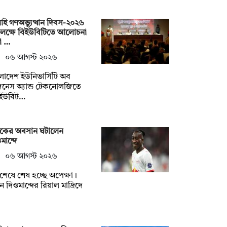
াই গণঅভ্যুত্থান দিবস-২০২৬
লক্ষে বিইউবিটিতে আলোচনা
া …
০৬ আগস্ট ২০২৬
লাদেশ ইউনিভার্সিটি অব
নেস অ্যান্ড টেকনোলজিতে
িইউবিট…
টকের অবসান ঘটালেন
মান্দে
০৬ আগস্ট ২০২৬
েষে শেষ হচ্ছে অপেক্ষা।
ান দিওমান্দের রিয়াল মাদ্রিদে