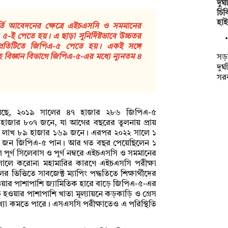
দুর
চিক
হাই
্তি আবেদনের ক্ষেত্রে এইচএসসি ও সমমানের
 ৫-ই পেতে হয়। এ ছাড়া সুনির্দিষ্টভাবে উচ্চতর
 প্রতিটিতে জিপিএ-৫ পেতে হয়। একই সঙ্গে
 বিজ্ঞান বিভাগে জিপিএ-৫-এর মধ্যে ন্যূনতম ৪
সড়
দুর
সর
 গেছে, ২০১৯ সালের ৪৭ হাজার ২৮৬ জিপিএ-৫
 হাজার ৮০৭ জনে, যা আগের বছরের তুলনায় প্রায়
 ১ লাখ ৮৯ হাজার ১৬৯ জনে। এরপর ২০২২ সালে ১
১ জন জিপিএ-৫ পান। আর গত বছর পেয়েছিলেন ১
পূর্ণ সিলেবাস ও পূর্ণ নম্বরে এইচএসসি ও সমমানের
০ সালে করোনা মহামারির কারণে এইচএসসি পরীক্ষা
ত্তিতে সাবজেক্ট ম্যাপিং পদ্ধতিতে শিক্ষার্থীদের
হওয়ার পাশাপাশি জ্যামিতিক হারে বাড়ে জিপিএ-৫-এর
িত হওয়ার পাশাপাশি খাতা মূল্যায়নে কড়কাড়ি ও গ্রেস
্যা কমতে পারে। এসএসসি পরীক্ষাতেও এ পরিস্থিতি