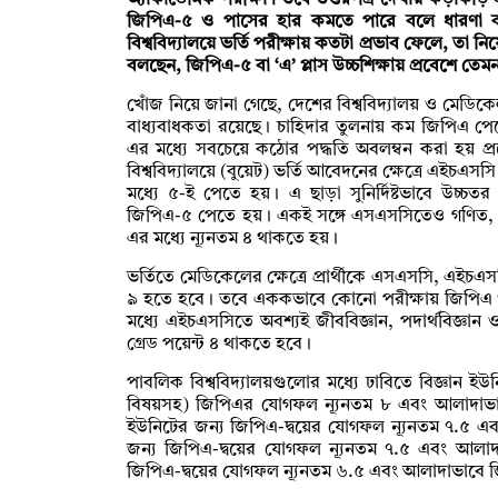
অ্যাকাডেমিক পরীক্ষা। তবে উত্তরপত্র দেখায় কড়াকড়ি 
জিপিএ-৫ ও পাসের হার কমতে পারে বলে ধারণা করছেন
বিশ্ববিদ্যালয়ে ভর্তি পরীক্ষায় কতটা প্রভাব ফেলে, তা নি
বলছেন, জিপিএ-৫ বা ‘এ’ প্লাস উচ্চশিক্ষায় প্রবেশে তে
খোঁজ নিয়ে জানা গেছে, দেশের বিশ্ববিদ্যালয় ও মেডিকেলগ
বাধ্যবাধকতা রয়েছে। চাহিদার তুলনায় কম জিপিএ পে
এর মধ্যে সবচেয়ে কঠোর পদ্ধতি অবলম্বন করা হয় প্
বিশ্ববিদ্যালয়ে (বুয়েট) ভর্তি আবেদনের ক্ষেত্রে এইচএস
মধ্যে ৫-ই পেতে হয়। এ ছাড়া সুনির্দিষ্টভাবে উচ্চতর
জিপিএ-৫ পেতে হয়। একই সঙ্গে এসএসসিতেও গণিত, পদা
এর মধ্যে ন্যূনতম ৪ থাকতে হয়।
ভর্তিতে মেডিকেলের ক্ষেত্রে প্রার্থীকে এসএসসি, এইচ
৯ হতে হবে। তবে এককভাবে কোনো পরীক্ষায় জিপি
মধ্যে এইচএসসিতে অবশ্যই জীববিজ্ঞান, পদার্থবিজ্ঞান
গ্রেড পয়েন্ট ৪ থাকতে হবে।
পাবলিক বিশ্ববিদ্যালয়গুলোর মধ্যে ঢাবিতে বিজ্ঞান ই
বিষয়সহ) জিপিএর যোগফল ন্যূনতম ৮ এবং আলাদাভা
ইউনিটের জন্য জিপিএ-দ্বয়ের যোগফল ন্যূনতম ৭.৫ এব
জন্য জিপিএ-দ্বয়ের যোগফল ন্যূনতম ৭.৫ এবং আলা
জিপিএ-দ্বয়ের যোগফল ন্যূনতম ৬.৫ এবং আলাদাভাবে 