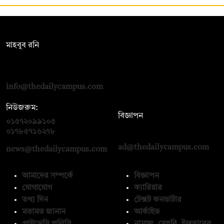
সম্পাদক:
মাহবুব রনি
দ্য ডেইলি ক্যাম্পাস, দ্বিতীয় তলা, হাসান হোল্ডিংস, ৫২/১ নিউ ইস্কাটন
রোড, ঢাকা ১০০০
info@thedailycampus.com
নিউজরুম:
বিজ্ঞাপন
০১৫৭২০৯৯১০৫
,
০১৭১২১৩৬৫৯৩
০১৭৮৫৭১৬২৭৮
ad@thedailycampus.com
news@thedailycampus.com
আমাদের সম্পর্কে
বিজ্ঞাপন
যোগাযোগ
ক্যারিয়ার
তথ্য দিন
টেক্সট কনভার্টার
মতামত জানান
আর্কাইভ
প্রাইভেসি পলিসি
নামাজ, সেহরি, ইফতারের