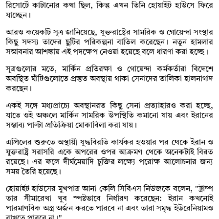
রিসোর্টে কাটানোর কথা ছিল, কিন্তু এখন তিনি হোয়াইট হাউসে ফিরে
যাচ্ছেন।
আরও কয়েকটি সূত্র জানিয়েছে, যুক্তরাষ্ট্রের সামরিক ও গোয়েন্দা সংস্থার
কিছু সদস্য তাদের ছুটির পরিকল্পনা বাতিল করেছেন। নতুন হামলার
সম্ভাবনার আশঙ্কায় এই পদক্ষেপ নেওয়া হয়েছে বলে ধারণা করা হচ্ছে।
সূত্রগুলোর মতে, মার্কিন প্রতিরক্ষা ও গোয়েন্দা কর্মকর্তারা বিদেশে
অবস্থিত ঘাঁটিগুলোতে প্রস্তুত অবস্থায় থাকা সেনাদের তালিকা হালনাগাদ
করছেন।
একই সঙ্গে মধ্যপ্রাচ্যে অবস্থানরত কিছু সেনা প্রত্যাহারও করা হচ্ছে,
যাতে ওই অঞ্চলে মার্কিন সামরিক উপস্থিতি কমানো যায় এবং ইরানের
সম্ভাব্য পাল্টা প্রতিক্রিয়া মোকাবিলা করা যায়।
এপ্রিলের শুরুতে অস্থায়ী যুদ্ধবিরতি কার্যকর হওয়ার পর থেকে ইরান ও
যুক্তরাষ্ট্র সরাসরি একে অপরের ওপর আক্রমণ থেকে অনেকটাই বিরত
রয়েছে। এর ফলে দীর্ঘমেয়াদি চুক্তির লক্ষ্যে পরোক্ষ আলোচনার জন্য
সময় তৈরি হয়েছে।
হোয়াইট হাউসের মুখপাত্র আনা কেলি সিবিএস নিউজকে বলেন, "ট্রাম্প
তার সীমারেখা খুব স্পষ্টভাবে নির্ধারণ করেছেন: ইরান কখনোই
পারমাণবিক অস্ত্র অর্জন করতে পারবে না এবং তারা সমৃদ্ধ ইউরেনিয়ামও
রাখতে পারবে না।"