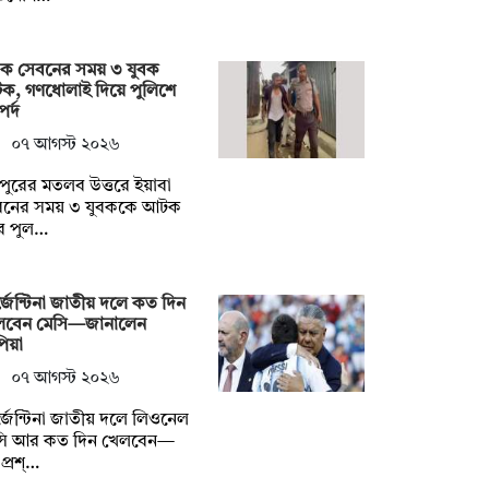
দক সেবনের সময় ৩ যুবক
ক, গণধোলাই দিয়ে পুলিশে
র্দ
০৭ আগস্ট ২০২৬
দপুরের মতলব উত্তরে ইয়াবা
বনের সময় ৩ যুবককে আটক
ে পুল…
জেন্টিনা জাতীয় দলে কত দিন
লবেন মেসি—জানালেন
িয়া
০৭ আগস্ট ২০২৬
জেন্টিনা জাতীয় দলে লিওনেল
সি আর কত দিন খেলবেন—
প্রশ্…