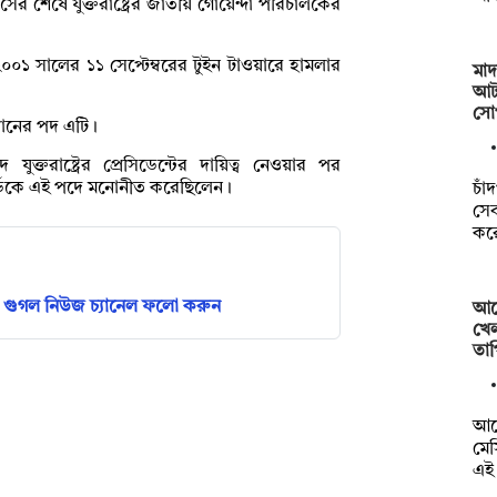
ের শেষে যুক্তরাষ্ট্রের জাতীয় গোয়েন্দা পরিচালকের
য় ২০০১ সালের ১১ সেপ্টেম্বরের টুইন টাওয়ারে হামলার
মা
আট
সোপ
রধানের পদ এটি।
যুক্তরাষ্ট্রের প্রেসিডেন্টের দায়িত্ব নেওয়ার পর
াবার্ডকে এই পদে মনোনীত করেছিলেন।
চাঁ
সে
কর
গুগল নিউজ চ্যানেল ফলো করুন
আর্
খে
তাপ
আর্
মে
এই 