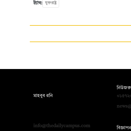
ট্যাগ:
যুক্তরাষ্ট্র
সম্পাদক:
নিউজরু
মাহবুব রনি
০১৫৭২
দ্য ডেইলি ক্যাম্পাস, দ্বিতীয় তলা, হাসান
news@
হোল্ডিংস, ৫২/১ নিউ ইস্কাটন রোড, ঢাকা
১০০০
info@thedailycampus.com
বিজ্ঞাপ