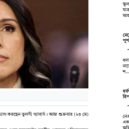
স্ক
যাত
আ
মেহ
পুশ
ধলা
নায
শ
ধর্
রিপ
্যাগ করছেন তুলসী গ্যাবার্ড। আজ শুক্রবার (২৩ মে)
নেত
এক 
অভ