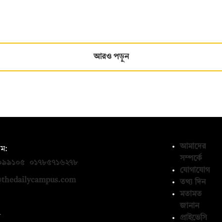
আরও পড়ুন
আমাদের
ম:
সম্পর্কে
০৯৯১০৫
,
০১৭৮৫৭১৬২৭৮
যোগাযোগ
thedailycampus.com
তথ্য দিন
মতামত
জানান
ন
প্রাইভেসি