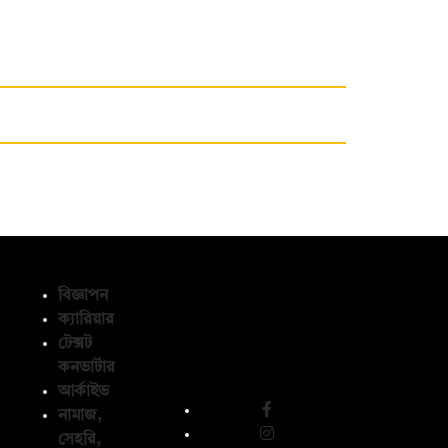
বিজ্ঞাপন
ক্যারিয়ার
টেক্সট
অনুসরণ করুন
কনভার্টার
আর্কাইভ
নামাজ,
সেহরি,