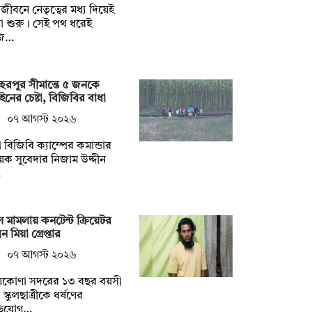
ুলজীবনে নেতৃত্বের মধ্য দিয়েই
্রা শুরু। সেই পথ ধরেই
জ…
েরপুর সীমান্তে ৫ জনকে
ইনের চেষ্টা, বিজিবির বাধা
০৭ আগস্ট ২০২৬
 বিজিবি ক্যাম্পের কমান্ডার
়েক সুবেদার নিজাম উদ্দীন
…
ষণ মামলায় কনটেন্ট ক্রিয়েটর
ন মিয়া গ্রেপ্তার
০৭ আগস্ট ২০২৬
্রকোণা সদরের ১৩ বছর বয়সী
স্কুলছাত্রীকে ধর্ষণের
িযোগ…