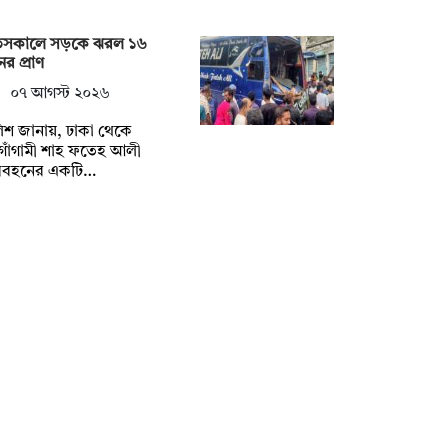
তসকালে সড়কে ঝরল ১৬
র প্রাণ
০৭ আগস্ট ২০২৬
িশ জানায়, ঢাকা থেকে
গাঁগামী শাহ ফতেহ আলী
িবহনের একটি…