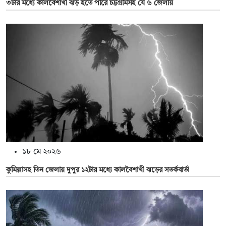
৩টার মধ্যে কালবৈশাখী ঝড় হতে পারে চট্টগ্রামসহ যে ৬ জেলায়
১৮ মে ২০২৬
কুমিল্লাসহ তিন জেলায় দুপুর ১২টার মধ্যে কালবৈশাখী ঝড়ের সতর্কবার্তা