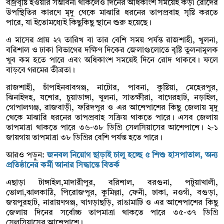
বজ্রবৃষ্টি হওয়ার সম্ভাবনা থাকলেও দিনের অধিকাংশ সময়েই কড়া রোদের
উপস্থিতির কারণে মৃদু থেকে মাঝারি ধরনের তাপপ্রবাহ সৃষ্টি করতে
পারে, যা ইতোমধ্যেই কিছুকিছু স্থানে শুরু হয়েছে।
এ মাসের প্রায় ২৭ তারিখ বা তার বেশি সময় পর্যন্ত রাজশাহী, খুলনা,
বরিশাল ও ঢাকা বিভাগের দক্ষিণ দিকের জেলাগুলোতে বৃষ্টি তুলনামূলক
খুব কম হতে পারে এবং অধিকাংশ সময়েই দিনে রোদ থাকবে। ফলে
বাড়বে গরমের তীব্রতা।
রাজশাহী, চাঁপাইনবাবগঞ্জ, নাটোর, পাবনা, কুষ্টিয়া, মেহেরপুর,
ঝিনাইদহ, যশোর, চুয়াডাঙ্গা, খুলনা, সাতক্ষীরা, বাগেরহাট, নড়াইল,
গোপালগঞ্জ, রাজবাড়ী, ফরিদপুর ও এর আশেপাশের কিছু জেলায় মৃদু
থেকে মাঝারি ধরনের তাপপ্রবাহ সক্রিয় থাকতে পারে। এসব জেলায়
তাপমাত্রা থাকতে পারে ৩৬-৩৮ ডিগ্রি সেলসিয়াসের আশেপাশে। ২-১
জায়গায় তাপমাত্রা ৩৮ ডিগ্রির বেশি পর্যন্ত হতে পারে।
আরও পড়ুন:
জনবল নিয়োগ ছাড়াই চালু হচ্ছে ৫ শিশু হাসপাতাল, অন্য
প্রতিষ্ঠানের কর্মী আনার সিদ্ধান্তে বিতর্ক
এছাড়া টাঙ্গাইল,মাদারীপুর, বরিশাল, বরগুনা, পটুয়াখালী,
ভোলা,ঝালকাঠি, পিরোজপুর, কুমিল্লা, ফেনী, ঢাকা, নওগাঁ, বগুড়া,
জয়পুরহাট, নারায়ণগঞ্জ, খাগড়াছড়ি, রাঙামাটি ও এর আশেপাশের কিছু
জেলায় দিনের সর্বোচ্চ তাপমাত্রা থাকতে পারে ৩৫-৩৭ ডিগ্রি
সেলসিয়াসের আশেপাশে।