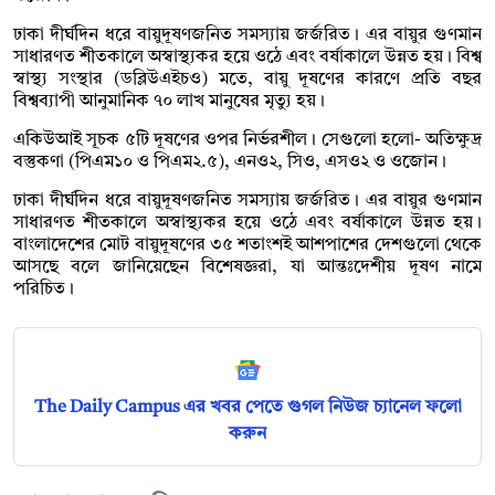
ঢাকা দীর্ঘদিন ধরে বায়ুদূষণজনিত সমস্যায় জর্জরিত। এর বায়ুর গুণমান
সাধারণত শীতকালে অস্বাস্থ্যকর হয়ে ওঠে এবং বর্ষাকালে উন্নত হয়। বিশ্ব
স্বাস্থ্য সংস্থার (ডব্লিউএইচও) মতে, বায়ু দূষণের কারণে প্রতি বছর
বিশ্বব্যাপী আনুমানিক ৭০ লাখ মানুষের মৃত্যু হয়।
একিউআই সূচক ৫টি দূষণের ওপর নির্ভরশীল। সেগুলো হলো- অতিক্ষুদ্র
বস্তুকণা (পিএম১০ ও পিএম২.৫), এনও২, সিও, এসও২ ও ওজোন।
ঢাকা দীর্ঘদিন ধরে বায়ুদূষণজনিত সমস্যায় জর্জরিত। এর বায়ুর গুণমান
সাধারণত শীতকালে অস্বাস্থ্যকর হয়ে ওঠে এবং বর্ষাকালে উন্নত হয়।
বাংলাদেশের মোট বায়ুদূষণের ৩৫ শতাংশই আশপাশের দেশগুলো থেকে
আসছে বলে জানিয়েছেন বিশেষজ্ঞরা, যা আন্তঃদেশীয় দূষণ নামে
পরিচিত।
The Daily Campus এর খবর পেতে গুগল নিউজ চ্যানেল ফলো
করুন