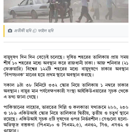
প্রতীকী ছবি © ফাইল ছবি
বায়ুদূষণ দিন দিন বেড়েই চলেছে। দূষিত শহরের তালিকায় প্রায় সময়
শীর্ষ ১০ শহরের মধ্যে অবস্থান করে রাজধানী ঢাকা। আজ শনিবার (২১
ফেব্রুয়ারি) বিশ্বের ১২২টি শহরের মধ্যে বায়ুদূষণে ঢাকার অবস্থান
‘বিপজ্জনক’ মানের হয়ে প্রথম স্থানে অবস্থান করছে।
সকাল ৯টা ৩৮ মিনিটে ৩৩২ স্কোর নিয়ে তালিকায় ১ নম্বরে ঢাকার
অবস্থান। বায়ুর মান পর্যবেক্ষণকারী সংস্থা আইকিউএয়ারের সূচক থেকে
এ তথ্য জানা গেছে।
পাকিস্তানের লাহোর, ভারতের দিল্লি ও কলকাতা যথাক্রমে ২৬৬, ২৩৬
ও ১৮৯ একিউআই স্কোর নিয়ে তালিকার দ্বিতীয়, তৃতীয় ও চতুর্থ স্থানে
রয়েছে। একিউআই সূচক ৫টি দূষণের ওপর নির্ভরশীল। সেগুলো হলো-
অতিক্ষুদ্র বস্তুকণা (পিএম১০ ও পিএম২.৫), এনও২, সিও, এসও২ ও
ওজোন।