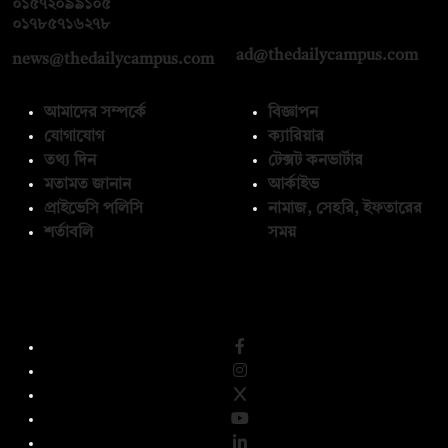
০১৫৭২০৯৯১০৫
,
০১৭১২১৩৬৫৯৩
০১৭৮৫৭১৬২৭৮
ad@thedailycampus.com
news@thedailycampus.com
আমাদের সম্পর্কে
বিজ্ঞাপন
যোগাযোগ
ক্যারিয়ার
তথ্য দিন
টেক্সট কনভার্টার
মতামত জানান
আর্কাইভ
প্রাইভেসি পলিসি
নামাজ, সেহরি, ইফতারের
শর্তাবলি
সময়
অনুসরণ করুন