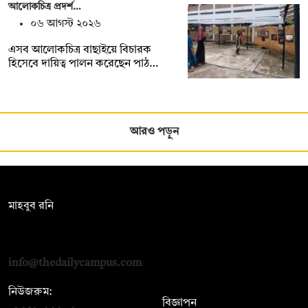
আলোকচিত্র প্রদর্শ…
০৬ আগস্ট ২০২৬
এসব আলোকচিত্র বাছাইয়ে বিচারক
হিসেবে দায়িত্ব পালন করেছেন পাঠ…
আরও পড়ুন
সম্পাদক:
মাহবুব রনি
দ্য ডেইলি ক্যাম্পাস, দ্বিতীয় তলা, হাসান হোল্ডিংস, ৫২/১ নিউ ইস্কাটন
রোড, ঢাকা ১০০০
info@thedailycampus.com
নিউজরুম:
বিজ্ঞাপন