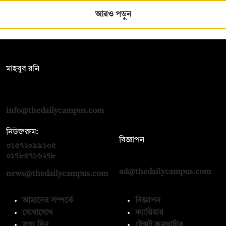
আরও পড়ুন
সম্পাদক:
মাহবুব রনি
দ্য ডেইলি ক্যাম্পাস, দ্বিতীয় তলা, হাসান হোল্ডিংস, ৫২/১ নিউ ইস্কাটন
রোড, ঢাকা ১০০০
info@thedailycampus.com
নিউজরুম:
বিজ্ঞাপন
০১৫৭২০৯৯১০৫
,
০১৭১২১৩৬৫৯৩
০১৭৮৫৭১৬২৭৮
ad@thedailycampus.com
news@thedailycampus.com
আমাদের সম্পর্কে
বিজ্ঞাপন
যোগাযোগ
ক্যারিয়ার
তথ্য দিন
টেক্সট কনভার্টার