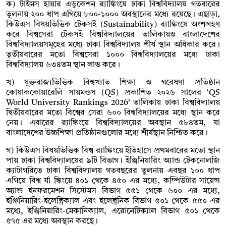
ক) টাইমস হায়ার এডুকেশন র‍্যাঙ্কিংয়ে ঢাকা বিশ্ববিদ্যালয় গতবারের
তুলনায় ২০০ ধাপ এগিয়ে ৮০০-১০০০ অবস্থানের মধ্যে রয়েছে। এছাড়া,
কিউএস বিষয়ভিত্তিক টেকসই (Sustainability) র‍্যাঙ্কিংয়ে অংশগ্রহণ
করে বিশ্বসেরা টেকসই বিশ্ববিদ্যালয়ের তালিকায়ও বাংলাদেশের
বিশ্ববিদ্যালয়সমূহের মধ্যে ঢাকা বিশ্ববিদ্যালয় শীর্ষ স্থান অধিকার করে।
তৃতীয়বারের মতো বিশ্বসেরা ১০০০ বিশ্ববিদ্যালয়ের মধ্যে ঢাকা
বিশ্ববিদ্যালয় ৬৩৪তম স্থান লাভ করে।
খ) যুক্তরাজ্যভিত্তিক বিশ্বখ্যাত শিক্ষা ও গবেষণা প্রতিষ্ঠান
কোয়াককোয়ারেলি সায়মন্ডস (QS) প্রকাশিত ২০২৬ সালের ‘QS
World University Rankings 2026’ তালিকায় ঢাকা বিশ্ববিদ্যালয়
দ্বিতীয়বারের মতো বিশ্বের সেরা ৬০০ বিশ্ববিদ্যালয়ের মধ্যে স্থান করে
নেয়। এবারের র‍্যাঙ্কিংয়ে বিশ্ববিদ্যালয়ের অবস্থান ৫৮৪তম, যা
বাংলাদেশের উচ্চশিক্ষা প্রতিষ্ঠানগুলোর মধ্যে শীর্ষস্থান নিশ্চিত করে।
গ) কিউএস বিষয়ভিত্তিক বিশ্ব র‍্যাঙ্কিংয়ে ইতিহাসে প্রথমবারের মতো স্থান
পায় ঢাকা বিশ্ববিদ্যালয়ের ৯টি বিভাগ। ইঞ্জিনিয়ারিং অ্যান্ড টেকনোলজি
ক্যাটাগরিতে ঢাকা বিশ্ববিদ্যালয় গতবছরের তুলনায় এবছর ১০০ ধাপ
এগিয়ে বিশ্ব র্যা ঙ্কিংয়ে ৪০১ থেকে ৪৫০ এর মধ্যে, কম্পিউটার সায়েন্স
অ্যান্ড ইনফরমেশন সিস্টেমস বিভাগ ৫৫১ থেকে ৬০০ এর মধ্যে,
ইঞ্জিনিয়ারিং-ইলেক্ট্রিক্যাল এবং ইলেক্ট্রনিক বিভাগ ৫০১ থেকে ৫৫০ এর
মধ্যে, ইঞ্জিনিয়ারিং-মেকানিক্যাল, এরোনেটিক্যাল বিভাগ ৫০১ থেকে
৫৭৫ এর মধ্যে অবস্থান করছে।