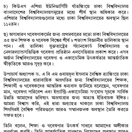
চ) কিউএস এশিয়া ইউনিভার্সিটি র্যাতঙ্কিংয়ে ঢাকা বিশ্ববিদ্যালয়
বাংলাদেশের বিশ্ববিদ্যালয়সমূহের মধ্যে শীর্ষ স্থান অধিকার করে।
এশিয়ার বিশ্ববিদ্যালয়গুলোর মধ্যে ঢাকা বিশ্ববিদ্যালয়ের অবস্থান ছিল
১১২তম।
ছ) অসাধারণ গবেষণাকর্মের জন্য প্রথমবারের মতো ঢাকা বিশ্ববিদ্যালয়ের
৩৫ জন শিক্ষক ও গবেষক বিশ্বের শীর্ষ ২ শতাংশ বিজ্ঞানীর তালিকায় স্থান
পান। এই তালিকা যুক্তরাষ্ট্রের স্ট্যানফোর্ড বিশ্ববিদ্যালয় ও
নেদারল্যান্ডসভিত্তিক গবেষণা প্রতিষ্ঠান এলসেভিয়ার প্রকাশ করে। এসব
অর্জন বিশ্ববিদ্যালয়ের গবেষণা ও একাডেমিক উৎকর্ষতার আন্তর্জাতিক
স্বীকৃতিকে আরও সুদৃঢ় করে।
উপাচার্য অধ্যাপক ড. এ বি এম ওবায়দুল ইসলাম বৈশ্বিক র‍্যাঙ্কিংয়ে ঢাকা
বিশ্ববিদ্যালয়ের ধারাবাহিক অগ্রগতির জন্য বিশ্ববিদ্যালয়ের শিক্ষক,
শিক্ষার্থী ও গবেষকদের আন্তরিক ধন্যবাদ জানিয়ে বলেছেন, গবেষণার
মান, গবেষণা পরিবেশ এবং ইন্ডাস্ট্রি-একাডেমিয়া সংযোগ সূচকে সার্বিক
উন্নতি আমাদের ভবিষ্যৎ অগ্রযাত্রার জন্য অত্যন্ত ইতিবাচক ইঙ্গিত।
আমরা বিশ্বাস করি, এই ধারা অব্যাহত থাকলে ঢাকা বিশ্ববিদ্যালয়
শিগগিরই বৈশ্বিক পরিমণ্ডলে আরও সম্মানজনক অবস্থান তৈরি করতে
সক্ষম হবে।
তিনি বলেন, শিক্ষা ও গবেষণার উৎকর্ষ সাধনে আমাদের অঙ্গীকার
পুনর্ব্যক্ত করছি। তিনি আন্তর্জাতিক মানদণ্ডে নিজেদের অবস্থান আরও