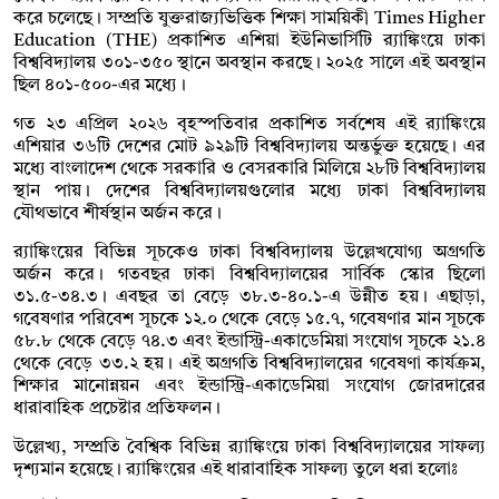
করে চলেছে। সম্প্রতি যুক্তরাজ্যভিত্তিক শিক্ষা সাময়িকী Times Higher
Education (THE) প্রকাশিত এশিয়া ইউনিভার্সিটি র‍্যাঙ্কিংয়ে ঢাকা
বিশ্ববিদ্যালয় ৩০১-৩৫০ স্থানে অবস্থান করছে। ২০২৫ সালে এই অবস্থান
ছিল ৪০১-৫০০-এর মধ্যে।
গত ২৩ এপ্রিল ২০২৬ বৃহস্পতিবার প্রকাশিত সর্বশেষ এই র‍্যাঙ্কিংয়ে
এশিয়ার ৩৬টি দেশের মোট ৯২৯টি বিশ্ববিদ্যালয় অন্তর্ভুক্ত হয়েছে। এর
মধ্যে বাংলাদেশ থেকে সরকারি ও বেসরকারি মিলিয়ে ২৮টি বিশ্ববিদ্যালয়
স্থান পায়। দেশের বিশ্ববিদ্যালয়গুলোর মধ্যে ঢাকা বিশ্ববিদ্যালয়
যৌথভাবে শীর্ষস্থান অর্জন করে।
র‍্যাঙ্কিংয়ের বিভিন্ন সূচকেও ঢাকা বিশ্ববিদ্যালয় উল্লেখযোগ্য অগ্রগতি
অর্জন করে। গতবছর ঢাকা বিশ্ববিদ্যালয়ের সার্বিক স্কোর ছিলো
৩১.৫-৩৪.৩। এবছর তা বেড়ে ৩৮.৩-৪০.১-এ উন্নীত হয়। এছাড়া,
গবেষণার পরিবেশ সূচকে ১২.০ থেকে বেড়ে ১৫.৭, গবেষণার মান সূচকে
৫৮.৮ থেকে বেড়ে ৭৪.৩ এবং ইন্ডাস্ট্রি-একাডেমিয়া সংযোগ সূচকে ২১.৪
থেকে বেড়ে ৩৩.২ হয়। এই অগ্রগতি বিশ্ববিদ্যালয়ের গবেষণা কার্যক্রম,
শিক্ষার মানোন্নয়ন এবং ইন্ডাস্ট্রি-একাডেমিয়া সংযোগ জোরদারের
ধারাবাহিক প্রচেষ্টার প্রতিফলন।
উল্লেখ্য, সম্প্রতি বৈশ্বিক বিভিন্ন র‍্যাঙ্কিংয়ে ঢাকা বিশ্ববিদ্যালয়ের সাফল্য
দৃশ্যমান হয়েছে। র‍্যাঙ্কিংয়ের এই ধারাবাহিক সাফল্য তুলে ধরা হলোঃ